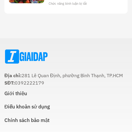
Tối
Và
Chức năng bình luận bị tắt
ở
22
Ý
Thời
Âm:
Nghĩa
Gian
Lịch
Trong
Cúng
Sử
Tôn
Ông
Và
Giáo
Táo
Cách
Lúc
Thực
Nào
Hiện
Là
Thích
Hợp
Nhất:
Hướng
Dẫn
Chi
Địa chỉ:
281 Lê Quan Định, phường Bình Thạnh, TP.HCM
Tiết
SĐT:
0392222179
Giới thiệu
Điều khoản sử dụng
Chính sách bảo mật