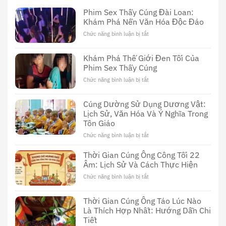
Phim Sex Thầy Cúng Đài Loan:
Khám Phá Nền Văn Hóa Độc Đáo
Chức năng bình luận bị tắt
ở
Phim
Sex
Khám Phá Thế Giới Đen Tối Của
Thầy
Phim Sex Thầy Cúng
Cúng
Đài
Chức năng bình luận bị tắt
ở
Loan:
Khám
Khám
Phá
Cúng Dường Sử Dụng Dương Vật:
Phá
Thế
Nền
Lịch Sử, Văn Hóa Và Ý Nghĩa Trong
Giới
Văn
Tôn Giáo
Đen
Hóa
Tối
Chức năng bình luận bị tắt
ở
Độc
Của
Cúng
Đáo
Phim
Dường
Thời Gian Cúng Ông Công Tối 22
Sex
Sử
Âm: Lịch Sử Và Cách Thực Hiện
Thầy
Dụng
Cúng
Chức năng bình luận bị tắt
ở
Dương
Thời
Vật:
Gian
Lịch
Thời Gian Cúng Ông Táo Lúc Nào
Cúng
Sử,
Là Thích Hợp Nhất: Hướng Dẫn Chi
Ông
Văn
Tiết
Công
Hóa