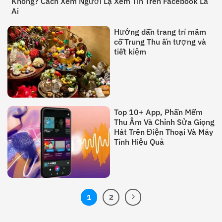
Không? Cách Xem Người Lạ Xem Tin Trên Facebook Là
Ai
Hướng dẫn trang trí mâm
cỗ Trung Thu ấn tượng và
tiết kiệm
Top 10+ App, Phần Mềm
Thu Âm Và Chỉnh Sửa Giọng
Hát Trên Điện Thoại Và Máy
Tính Hiệu Quả
1
2