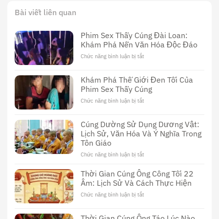
Bài viết liên quan
Phim Sex Thầy Cúng Đài Loan:
Khám Phá Nền Văn Hóa Độc Đáo
Chức năng bình luận bị tắt
ở
Phim
Sex
Khám Phá Thế Giới Đen Tối Của
Thầy
Phim Sex Thầy Cúng
Cúng
Đài
Chức năng bình luận bị tắt
ở
Loan:
Khám
Khám
Phá
Cúng Dường Sử Dụng Dương Vật:
Phá
Thế
Nền
Lịch Sử, Văn Hóa Và Ý Nghĩa Trong
Giới
Văn
Tôn Giáo
Đen
Hóa
Tối
Chức năng bình luận bị tắt
ở
Độc
Của
Cúng
Đáo
Phim
Dường
Thời Gian Cúng Ông Công Tối 22
Sex
Sử
Âm: Lịch Sử Và Cách Thực Hiện
Thầy
Dụng
Cúng
Chức năng bình luận bị tắt
ở
Dương
Thời
Vật:
Gian
Lịch
Thời Gian Cúng Ông Táo Lúc Nào