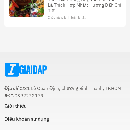
Cúng
Sử,
Là Thích Hợp Nhất: Hướng Dẫn Chi
Ông
Văn
Tiết
Công
Hóa
Tối
Và
Chức năng bình luận bị tắt
ở
22
Ý
Thời
Âm:
Nghĩa
Gian
Lịch
Trong
Cúng
Sử
Tôn
Ông
Và
Giáo
Táo
Cách
Lúc
Thực
Nào
Hiện
Là
Thích
Hợp
Nhất:
Hướng
Dẫn
Chi
Địa chỉ:
281 Lê Quan Định, phường Bình Thạnh, TP.HCM
Tiết
SĐT:
0392222179
Giới thiệu
Điều khoản sử dụng