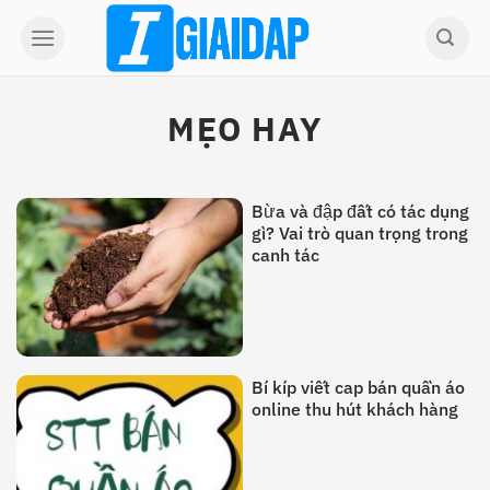
Skip
to
content
MẸO HAY
Bừa và đập đất có tác dụng
gì? Vai trò quan trọng trong
canh tác
Bí kíp viết cap bán quần áo
online thu hút khách hàng