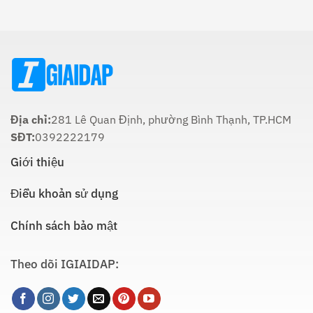
Và
Giáo
Táo
Cách
Lúc
Thực
Nào
Hiện
Là
Thích
Hợp
Nhất:
Hướng
Dẫn
Chi
Địa chỉ:
281 Lê Quan Định, phường Bình Thạnh, TP.HCM
Tiết
SĐT:
0392222179
Giới thiệu
Điều khoản sử dụng
Chính sách bảo mật
Theo dõi IGIAIDAP: