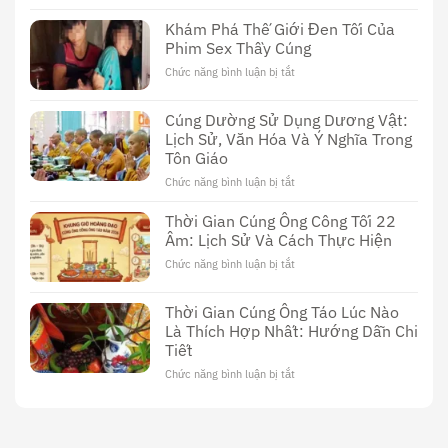
Sex
Khám Phá Thế Giới Đen Tối Của
Thầy
Phim Sex Thầy Cúng
Cúng
Đài
Chức năng bình luận bị tắt
ở
Loan:
Khám
Khám
Phá
Cúng Dường Sử Dụng Dương Vật:
Phá
Thế
Nền
Lịch Sử, Văn Hóa Và Ý Nghĩa Trong
Giới
Văn
Tôn Giáo
Đen
Hóa
Tối
Chức năng bình luận bị tắt
ở
Độc
Của
Cúng
Đáo
Phim
Dường
Thời Gian Cúng Ông Công Tối 22
Sex
Sử
Âm: Lịch Sử Và Cách Thực Hiện
Thầy
Dụng
Cúng
Chức năng bình luận bị tắt
ở
Dương
Thời
Vật:
Gian
Lịch
Thời Gian Cúng Ông Táo Lúc Nào
Cúng
Sử,
Là Thích Hợp Nhất: Hướng Dẫn Chi
Ông
Văn
Tiết
Công
Hóa
Tối
Và
Chức năng bình luận bị tắt
ở
22
Ý
Thời
Âm:
Nghĩa
Gian
Lịch
Trong
Cúng
Sử
Tôn
Ông