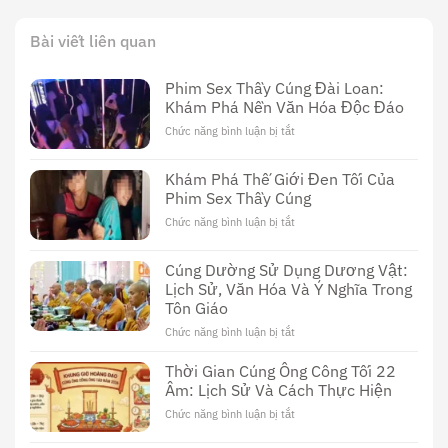
Bài viết liên quan
Phim Sex Thầy Cúng Đài Loan:
Khám Phá Nền Văn Hóa Độc Đáo
Chức năng bình luận bị tắt
ở
Phim
Sex
Khám Phá Thế Giới Đen Tối Của
Thầy
Phim Sex Thầy Cúng
Cúng
Đài
Chức năng bình luận bị tắt
ở
Loan:
Khám
Khám
Phá
Cúng Dường Sử Dụng Dương Vật:
Phá
Thế
Nền
Lịch Sử, Văn Hóa Và Ý Nghĩa Trong
Giới
Văn
Tôn Giáo
Đen
Hóa
Tối
Chức năng bình luận bị tắt
ở
Độc
Của
Cúng
Đáo
Phim
Dường
Thời Gian Cúng Ông Công Tối 22
Sex
Sử
Âm: Lịch Sử Và Cách Thực Hiện
Thầy
Dụng
Cúng
Chức năng bình luận bị tắt
ở
Dương
Thời
Vật:
Gian