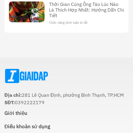
Lịch
Thời Gian Cúng Ông Táo Lúc Nào
Cúng
Sử,
Là Thích Hợp Nhất: Hướng Dẫn Chi
Ông
Văn
Tiết
Công
Hóa
Tối
Và
Chức năng bình luận bị tắt
ở
22
Ý
Thời
Âm:
Nghĩa
Gian
Lịch
Trong
Cúng
Sử
Tôn
Ông
Và
Giáo
Táo
Cách
Lúc
Thực
Nào
Hiện
Là
Thích
Hợp
Nhất:
Hướng
Dẫn
Chi
Địa chỉ:
281 Lê Quan Định, phường Bình Thạnh, TP.HCM
Tiết
SĐT:
0392222179
Giới thiệu
Điều khoản sử dụng