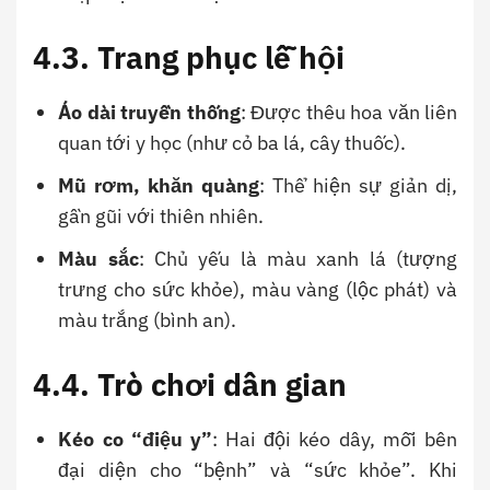
4.3. Trang phục lễ hội
Áo dài truyền thống
: Được thêu hoa văn liên
quan tới y học (như cỏ ba lá, cây thuốc).
Mũ rơm, khăn quàng
: Thể hiện sự giản dị,
gần gũi với thiên nhiên.
Màu sắc
: Chủ yếu là màu xanh lá (tượng
trưng cho sức khỏe), màu vàng (lộc phát) và
màu trắng (bình an).
4.4. Trò chơi dân gian
Kéo co “điệu y”
: Hai đội kéo dây, mỗi bên
đại diện cho “bệnh” và “sức khỏe”. Khi