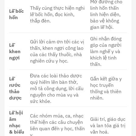
Mở đường cho
Thầy cúng thực hiện nghi
linh hồn thần
Lễ bốc
lễ bốc hồn, đọc kinh,
linh hiện diện,
hồn
thắp đèn.
bảo vệ không
gian lễ hội.
Ghi nhận đóng
Gửi lời cảm ơn tới các vị
Lễ
góp của người
thần, khen ngợi công lao
khen
làm nghề y và
của các thầy thuốc, nhà
ngợi
khích lệ tinh
nghiên cứu y học.
thần.
Đưa các loài thảo dược
Lễ
Gắn kết giữa y
quý hiếm lên bàn thờ,
rước
học truyền
mô tả công dụng, lời cầu
thảo
thống và thiên
nguyện cho mùa vụ và
dược
nhiên.
sức khỏe.
Lễ hội
Các nhóm múa, ca, nhạc
âm
Giải trí, giáo dục
thể hiện các câu chuyện
nhạc
và lan tỏa giá trị
liên quan đến y học, thần
& biểu
văn hoá.
y.