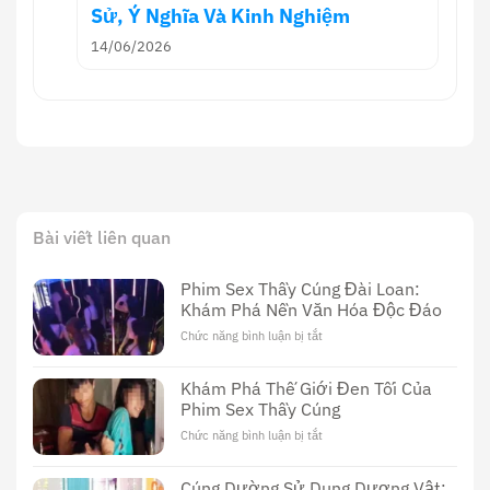
Sử, Ý Nghĩa Và Kinh Nghiệm
14/06/2026
Bài viết liên quan
Phim Sex Thầy Cúng Đài Loan:
Khám Phá Nền Văn Hóa Độc Đáo
Chức năng bình luận bị tắt
ở
Phim
Sex
Khám Phá Thế Giới Đen Tối Của
Thầy
Phim Sex Thầy Cúng
Cúng
Đài
Chức năng bình luận bị tắt
ở
Loan:
Khám
Khám
Phá
Cúng Dường Sử Dụng Dương Vật:
Phá