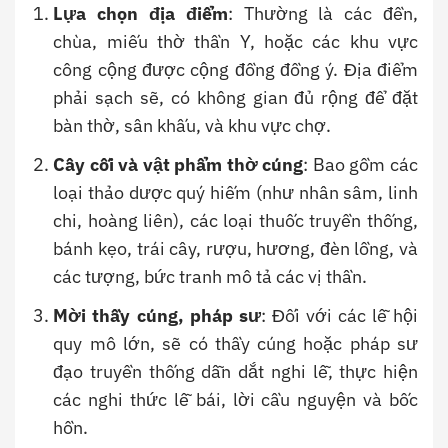
Lựa chọn địa điểm
: Thường là các đền,
chùa, miếu thờ thần Y, hoặc các khu vực
công cộng được cộng đồng đồng ý. Địa điểm
phải sạch sẽ, có không gian đủ rộng để đặt
bàn thờ, sân khấu, và khu vực chợ.
Cây cối và vật phẩm thờ cúng
: Bao gồm các
loại thảo dược quý hiếm (như nhân sâm, linh
chi, hoàng liên), các loại thuốc truyền thống,
bánh kẹo, trái cây, rượu, hương, đèn lồng, và
các tượng, bức tranh mô tả các vị thần.
Mời thầy cúng, pháp sư
: Đối với các lễ hội
quy mô lớn, sẽ có thầy cúng hoặc pháp sư
đạo truyền thống dẫn dắt nghi lễ, thực hiện
các nghi thức lễ bái, lời cầu nguyện và bốc
hồn.