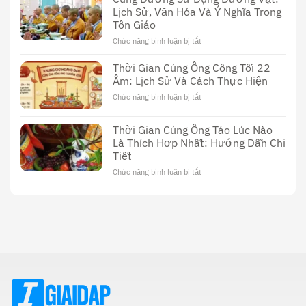
Thế
Nền
Lịch Sử, Văn Hóa Và Ý Nghĩa Trong
Giới
Văn
Tôn Giáo
Đen
Hóa
Tối
Chức năng bình luận bị tắt
ở
Độc
Của
Cúng
Đáo
Phim
Dường
Thời Gian Cúng Ông Công Tối 22
Sex
Sử
Âm: Lịch Sử Và Cách Thực Hiện
Thầy
Dụng
Cúng
Chức năng bình luận bị tắt
ở
Dương
Thời
Vật:
Gian
Lịch
Thời Gian Cúng Ông Táo Lúc Nào
Cúng
Sử,
Là Thích Hợp Nhất: Hướng Dẫn Chi
Ông
Văn
Tiết
Công
Hóa
Tối
Và
Chức năng bình luận bị tắt
ở
22
Ý
Thời
Âm:
Nghĩa
Gian
Lịch
Trong
Cúng
Sử
Tôn
Ông
Và
Giáo
Táo
Cách
Lúc
Thực
Nào
Hiện
Là
Thích
Hợp
Nhất: