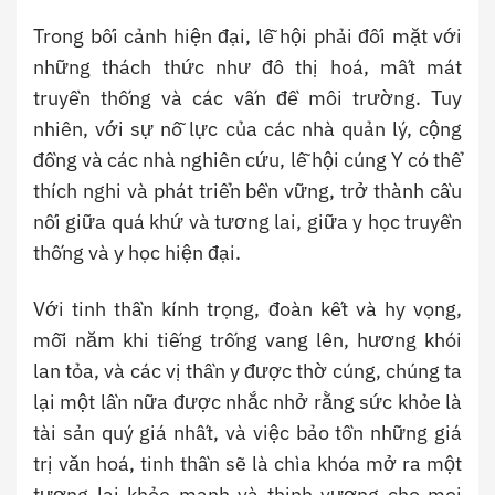
Trong bối cảnh hiện đại, lễ hội phải đối mặt với
những thách thức như đô thị hoá, mất mát
truyền thống và các vấn đề môi trường. Tuy
nhiên, với sự nỗ lực của các nhà quản lý, cộng
đồng và các nhà nghiên cứu, lễ hội cúng Y có thể
thích nghi và phát triển bền vững, trở thành cầu
nối giữa quá khứ và tương lai, giữa y học truyền
thống và y học hiện đại.
Với tinh thần kính trọng, đoàn kết và hy vọng,
mỗi năm khi tiếng trống vang lên, hương khói
lan tỏa, và các vị thần y được thờ cúng, chúng ta
lại một lần nữa được nhắc nhở rằng sức khỏe là
tài sản quý giá nhất, và việc bảo tồn những giá
trị văn hoá, tinh thần sẽ là chìa khóa mở ra một
tương lai khỏe mạnh và thịnh vượng cho mọi