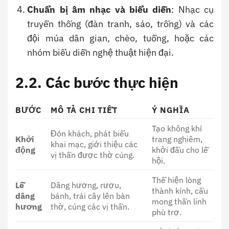
Chuẩn bị âm nhạc và biểu diễn
: Nhạc cụ
truyền thống (đàn tranh, sáo, trống) và các
đội múa dân gian, chèo, tuồng, hoặc các
nhóm biểu diễn nghệ thuật hiện đại.
2.2. Các bước thực hiện
BƯỚC
MÔ TẢ CHI TIẾT
Ý NGHĨA
Tạo không khí
Đón khách, phát biểu
Khởi
trang nghiêm,
khai mạc, giới thiệu các
động
khởi đầu cho lễ
vị thần được thờ cúng.
hội.
Thể hiện lòng
Lễ
Dâng hương, rượu,
thành kính, cầu
dâng
bánh, trái cây lên bàn
mong thần linh
hương
thờ, cúng các vị thần.
phù trợ.