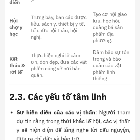
diễn
Tạo cơ hội giao
Trưng bày, bán các dược
Hội
lưu, học hỏi,
liệu, sách y, thiết bị y tế,
chợ y
quảng bá sản
tổ chức hội thảo, hội
học
phẩm địa
nghị.
phương.
Đảm bảo sự tôn
Thực hiện nghi lễ cảm
Kết
trọng và bảo
ơn, dọn dẹp, đưa các vật
thúc &
quản các vật
phẩm cúng về nơi bảo
rời lễ
phẩm linh
quản.
thiêng.
2.3. Các yếu tố tâm linh
Sự hiện diện của các vị thần
: Người tham
dự tin rằng trong thời khắc lễ hội, các vị thần
y sẽ hiện diện để lắng nghe lời cầu nguyện,
đưa ra chỉ dẫn và bảo trợ.