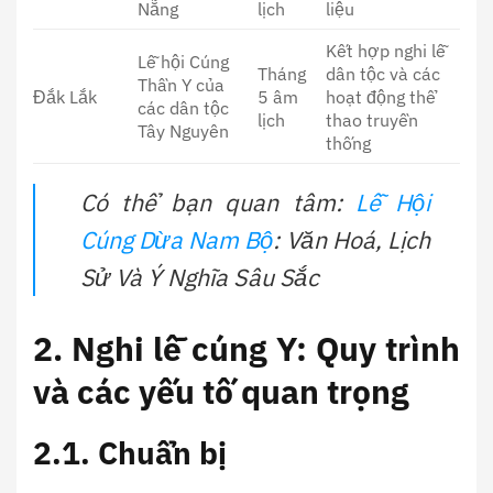
Nẵng
lịch
liệu
Kết hợp nghi lễ
Lễ hội Cúng
Tháng
dân tộc và các
Thần Y của
Đắk Lắk
5 âm
hoạt động thể
các dân tộc
lịch
thao truyền
Tây Nguyên
thống
Có thể bạn quan tâm:
Lễ Hội
Cúng Dừa Nam Bộ
: Văn Hoá, Lịch
Sử Và Ý Nghĩa Sâu Sắc
2. Nghi lễ cúng Y: Quy trình
và các yếu tố quan trọng
2.1. Chuẩn bị