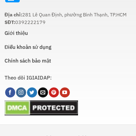
Hướng
Dẫn
Chi
Địa chỉ:
281 Lê Quan Định, phường Bình Thạnh, TP.HCM
Tiết
SĐT:
0392222179
Giới thiệu
Điều khoản sử dụng
Chính sách bảo mật
Theo dõi IGIAIDAP: