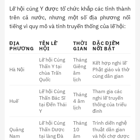
Lễ hội cúng Y được tổ chức khắp các tỉnh thành
trên cả nước, nhưng một số địa phương nổi
tiếng vì quy mô và tính truyền thống của lễ hội:
ĐỊA
TÊN LỄ
THỜI
ĐẶC ĐIỂM
PHƯƠNG
HỘI
GIAN
NỔI BẬT
Lễ hội Cúng
Tháng
Kết hợp nghi lễ
Thần Y tại
Giêng
Hà Nội
Phật giáo và thờ
chùa Trấn
âm
cúng dân gian
Quốc
lịch
Lễ hội Cúng
Tham gia các
Tháng
Thần Bác Sĩ
nghi lễ truyền
Huế
4 âm
tại Đền Thái
thống của triều
lịch
Y
đình
Lễ hội Cúng
Tháng
Trình diễn nghệ
Quảng
Thần Dược
10
thuật dân gian
Nam
tại làng Đà
âm
và hội chợ dược