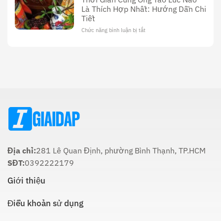
Cúng
Sử,
Là Thích Hợp Nhất: Hướng Dẫn Chi
Ông
Văn
Tiết
Công
Hóa
Tối
Và
Chức năng bình luận bị tắt
ở
22
Ý
Thời
Âm:
Nghĩa
Gian
Lịch
Trong
Cúng
Sử
Tôn
Ông
Và
Giáo
Táo
Cách
Lúc
Thực
Nào
Hiện
Là
Thích
Hợp
Nhất:
Hướng
Dẫn
Chi
Địa chỉ:
281 Lê Quan Định, phường Bình Thạnh, TP.HCM
Tiết
SĐT:
0392222179
Giới thiệu
Điều khoản sử dụng