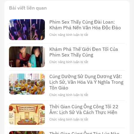
Bài viết liên quan
Phim Sex Thầy Cúng Đài Loan:
Khám Phá Nền Văn Hóa Độc Đáo
Chức năng bình luận bị tắt
ở
Phim
Sex
Khám Phá Thế Giới Đen Tối Của
Thầy
Phim Sex Thầy Cúng
Cúng
Đài
Chức năng bình luận bị tắt
ở
Loan:
Khám
Khám
Phá
Cúng Dường Sử Dụng Dương Vật:
Phá
Thế
Nền
Lịch Sử, Văn Hóa Và Ý Nghĩa Trong
Giới
Văn
Tôn Giáo
Đen
Hóa
Tối
Chức năng bình luận bị tắt
ở
Độc
Của
Cúng
Đáo
Phim
Dường
Thời Gian Cúng Ông Công Tối 22
Sex
Sử
Âm: Lịch Sử Và Cách Thực Hiện
Thầy
Dụng
Cúng
Chức năng bình luận bị tắt
ở
Dương
Thời
Vật:
Gian
Lịch
Thời Gian Cúng Ông Táo Lúc Nào