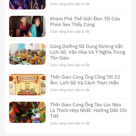
Chức năng bình luận bị tắt
ở
Phim
Sex
Khám Phá Thế Giới Đen Tối Của
Thầy
Phim Sex Thầy Cúng
Cúng
Đài
Chức năng bình luận bị tắt
ở
Loan:
Khám
Khám
Phá
Cúng Dường Sử Dụng Dương Vật:
Phá
Thế
Nền
Lịch Sử, Văn Hóa Và Ý Nghĩa Trong
Giới
Văn
Tôn Giáo
Đen
Hóa
Tối
Chức năng bình luận bị tắt
ở
Độc
Của
Cúng
Đáo
Phim
Dường
Thời Gian Cúng Ông Công Tối 22
Sex
Sử
Âm: Lịch Sử Và Cách Thực Hiện
Thầy
Dụng
Cúng
Chức năng bình luận bị tắt
ở
Dương
Thời
Vật:
Gian
Lịch
Thời Gian Cúng Ông Táo Lúc Nào
Cúng
Sử,
Là Thích Hợp Nhất: Hướng Dẫn Chi
Ông
Văn
Tiết
Công
Hóa
Tối
Và
Chức năng bình luận bị tắt
ở
22
Ý
Thời
Âm:
Nghĩa
Gian