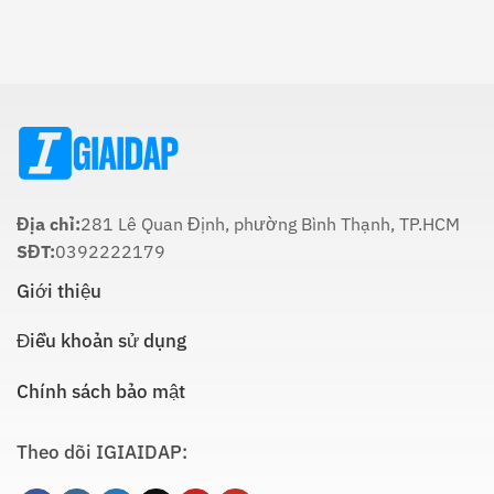
Lịch
Trong
Cúng
Sử
Tôn
Ông
Và
Giáo
Táo
Cách
Lúc
Thực
Nào
Hiện
Là
Thích
Hợp
Nhất:
Hướng
Dẫn
Chi
Địa chỉ:
281 Lê Quan Định, phường Bình Thạnh, TP.HCM
Tiết
SĐT:
0392222179
Giới thiệu
Điều khoản sử dụng
Chính sách bảo mật
Theo dõi IGIAIDAP: