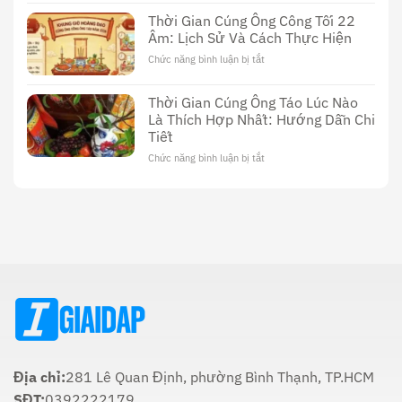
Cúng
Đáo
Phim
Dường
Thời Gian Cúng Ông Công Tối 22
Sex
Sử
Âm: Lịch Sử Và Cách Thực Hiện
Thầy
Dụng
Cúng
Chức năng bình luận bị tắt
ở
Dương
Thời
Vật:
Gian
Lịch
Thời Gian Cúng Ông Táo Lúc Nào
Cúng
Sử,
Là Thích Hợp Nhất: Hướng Dẫn Chi
Ông
Văn
Tiết
Công
Hóa
Tối
Và
Chức năng bình luận bị tắt
ở
22
Ý
Thời
Âm:
Nghĩa
Gian
Lịch
Trong
Cúng
Sử
Tôn
Ông
Và
Giáo
Táo
Cách
Lúc
Thực
Nào
Hiện
Là
Thích
Hợp
Nhất:
Hướng
Dẫn
Chi
Địa chỉ:
281 Lê Quan Định, phường Bình Thạnh, TP.HCM
Tiết
SĐT:
0392222179