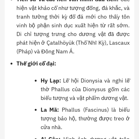
hiện vật khảo cổ như tượng đồng, đá khắc, và
tranh tường thời kỳ đồ đá mới cho thấy tôn
vinh bộ phận sinh dục xuất hiện từ rất sớm.
Di chỉ tượng trưng cho dương vật đã được
phát hiện ở Çatalhöyük (Thổ Nhĩ Kỳ), Lascaux
(Pháp) và Đông Nam Á.
Thế giới cổ đại:
Hy Lạp:
Lễ hội Dionysia và nghi lễ
thờ Phallus của Dionysus gồm các
biểu tượng và vật phẩm dương vật.
La Mã:
Phallus (Fascinus) là biểu
tượng bảo hộ, thường được treo ở
cửa nhà.