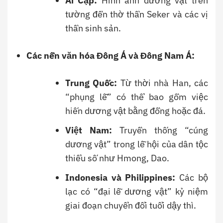
Ai Cập:
Hình ảnh dương vật trên
tường đền thờ thần Seker và các vị
thần sinh sản.
Các nền văn hóa Đông Á và Đông Nam Á:
Trung Quốc:
Từ thời nhà Han, các
“phụng lễ” có thể bao gồm việc
hiến dương vật bằng đồng hoặc đá.
Việt Nam:
Truyền thống “cúng
dương vật” trong lễ hội của dân tộc
thiểu số như Hmong, Dao.
Indonesia và Philippines:
Các bộ
lạc có “đại lễ dương vật” kỷ niệm
giai đoạn chuyển đổi tuổi dậy thì.