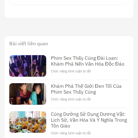
Bài viết liên quan
Phim Sex Thầy Cúng Đài Loan:
Khám Phá Nền Văn Hóa Độc Đáo
Chức năng bình luận bị tắt
ở
Phim
Sex
Khám Phá Thế Giới Đen Tối Của
Thầy
Phim Sex Thầy Cúng
Cúng
Đài
Chức năng bình luận bị tắt
ở
Loan:
Khám
Khám
Phá
Cúng Dường Sử Dụng Dương Vật:
Phá
Thế
Nền
Lịch Sử, Văn Hóa Và Ý Nghĩa Trong
Giới
Văn
Tôn Giáo
Đen
Hóa
Tối
Chức năng bình luận bị tắt
ở
Độc
Của