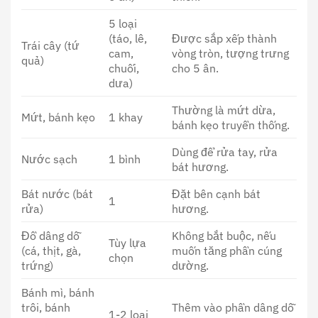
5 loại
(táo, lê,
Được sắp xếp thành
Trái cây (tứ
cam,
vòng tròn, tượng trưng
quả)
chuối,
cho 5 ân.
dưa)
Thường là mứt dừa,
Mứt, bánh kẹo
1 khay
bánh kẹo truyền thống.
Dùng để rửa tay, rửa
Nước sạch
1 bình
bát hương.
Bát nước (bát
Đặt bên cạnh bát
1
rửa)
hương.
Đồ dâng dỗ
Không bắt buộc, nếu
Tùy lựa
(cá, thịt, gà,
muốn tăng phần cúng
chọn
trứng)
dường.
Bánh mì, bánh
trôi, bánh
Thêm vào phần dâng dỗ
1-2 loại