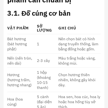
3.1. Đồ cúng cơ bản
SỐ
VẬT PHẨM
GHI CHÚ
LƯỢNG
Bát hương
Nên chọn bát có hình
(bát hương
1
dạng truyền thống, làm
phật)
bằng đồng hoặc gốm.
Nến (nến tròn,
Màu trắng hoặc vàng,
2‑3 cây
nến dài)
không mùi.
1 hộp
Hương
Chọn hương thiên
(khoảng
(hương trầm,
nhiên, không gây khói
10‑15
hương nhang)
dày.
thanh)
5 cành
Hoa sen, hoa cúc, hoa ly
Hoa (hoa
(đại diện
hoặc hoa hồng tùy sở
cúng)
5 ân)
thích.