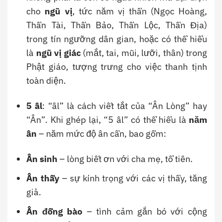
cho
ngũ vị
, tức năm vị thần (Ngọc Hoàng,
Thần Tài, Thần Bảo, Thần Lộc, Thần Địa)
trong tín ngưỡng dân gian, hoặc có thể hiểu
là
ngũ vị giác
(mắt, tai, mũi, lưỡi, thân) trong
Phật giáo, tượng trưng cho việc thanh tịnh
toàn diện.
5 âl
: “âl” là cách viết tắt của “Ân Lòng” hay
“Ân”. Khi ghép lại, “5 âl” có thể hiểu là
năm
ân
– năm mức độ ân cần, bao gồm:
Ân sinh
– lòng biết ơn với cha mẹ, tổ tiên.
Ân thầy
– sự kính trọng với các vị thầy, tăng
giả.
Ân đồng bào
– tình cảm gắn bó với cộng