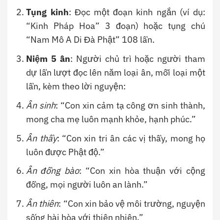
Tụng kinh
: Đọc một đoạn kinh ngắn (ví dụ:
“Kinh Pháp Hoa” 3 đoạn) hoặc tụng chú
“Nam Mô A Di Đà Phật” 108 lần.
Niệm 5 ân
: Người chủ trì hoặc người tham
dự lần lượt đọc lên năm loại ân, mỗi loại một
lần, kèm theo lời nguyện:
Ân sinh
: “Con xin cảm tạ công ơn sinh thành,
mong cha mẹ luôn mạnh khỏe, hạnh phúc.”
Ân thầy
: “Con xin tri ân các vị thầy, mong họ
luôn được Phật độ.”
Ân đồng bào
: “Con xin hòa thuận với cộng
đồng, mọi người luôn an lành.”
Ân thiên
: “Con xin bảo vệ môi trường, nguyện
sống hài hòa với thiên nhiên.”