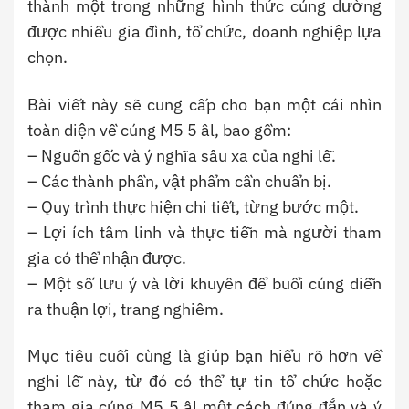
thành một trong những hình thức cúng dường
được nhiều gia đình, tổ chức, doanh nghiệp lựa
chọn.
Bài viết này sẽ cung cấp cho bạn một cái nhìn
toàn diện về cúng M5 5 âl, bao gồm:
– Nguồn gốc và ý nghĩa sâu xa của nghi lễ.
– Các thành phần, vật phẩm cần chuẩn bị.
– Quy trình thực hiện chi tiết, từng bước một.
– Lợi ích tâm linh và thực tiễn mà người tham
gia có thể nhận được.
– Một số lưu ý và lời khuyên để buổi cúng diễn
ra thuận lợi, trang nghiêm.
Mục tiêu cuối cùng là giúp bạn hiểu rõ hơn về
nghi lễ này, từ đó có thể tự tin tổ chức hoặc
tham gia cúng M5 5 âl một cách đúng đắn và ý