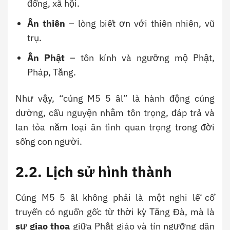
đồng, xã hội.
Ân thiên
– lòng biết ơn với thiên nhiên, vũ
trụ.
Ân Phật
– tôn kính và ngưỡng mộ Phật,
Pháp, Tăng.
Như vậy, “cúng M5 5 âl” là hành động cúng
dường, cầu nguyện nhằm tôn trọng, đáp trả và
lan tỏa năm loại ân tình quan trọng trong đời
sống con người.
2.2. Lịch sử hình thành
Cúng M5 5 âl không phải là một nghi lễ cổ
truyền có nguồn gốc từ thời kỳ Tăng Đà, mà là
sự giao thoa
giữa Phật giáo và tín ngưỡng dân