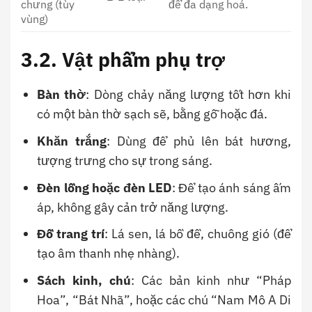
chưng (tùy
để đa dạng hoá.
vùng)
3.2. Vật phẩm phụ trợ
Bàn thờ
: Dòng chảy năng lượng tốt hơn khi
có một bàn thờ sạch sẽ, bằng gỗ hoặc đá.
Khăn trắng
: Dùng để phủ lên bát hương,
tượng trưng cho sự trong sáng.
Đèn lồng hoặc đèn LED
: Để tạo ánh sáng ấm
áp, không gây cản trở năng lượng.
Đồ trang trí
: Lá sen, lá bồ đề, chuông gió (để
tạo âm thanh nhẹ nhàng).
Sách kinh, chú
: Các bản kinh như “Pháp
Hoa”, “Bát Nhã”, hoặc các chú “Nam Mô A Di