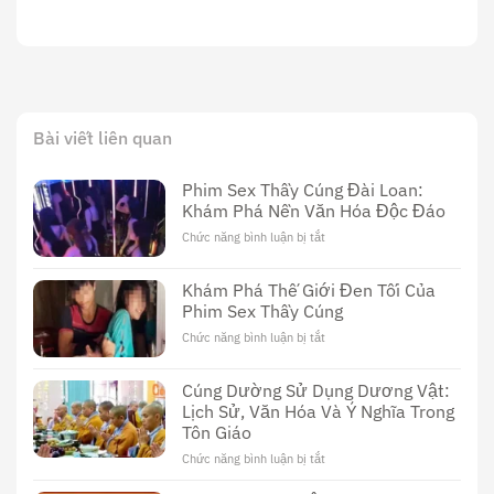
Bài viết liên quan
Phim Sex Thầy Cúng Đài Loan:
Khám Phá Nền Văn Hóa Độc Đáo
Chức năng bình luận bị tắt
ở
Phim
Sex
Khám Phá Thế Giới Đen Tối Của
Thầy
Phim Sex Thầy Cúng
Cúng
Đài
Chức năng bình luận bị tắt
ở
Loan:
Khám
Khám
Phá
Cúng Dường Sử Dụng Dương Vật:
Phá
Thế
Nền
Lịch Sử, Văn Hóa Và Ý Nghĩa Trong
Giới
Văn
Tôn Giáo
Đen
Hóa
Tối
Chức năng bình luận bị tắt
ở
Độc
Của
Cúng
Đáo
Phim