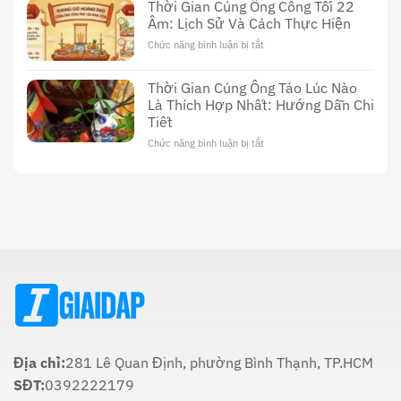
Dường
Thời Gian Cúng Ông Công Tối 22
Sex
Sử
Âm: Lịch Sử Và Cách Thực Hiện
Thầy
Dụng
Cúng
Chức năng bình luận bị tắt
ở
Dương
Thời
Vật:
Gian
Lịch
Thời Gian Cúng Ông Táo Lúc Nào
Cúng
Sử,
Là Thích Hợp Nhất: Hướng Dẫn Chi
Ông
Văn
Tiết
Công
Hóa
Tối
Và
Chức năng bình luận bị tắt
ở
22
Ý
Thời
Âm:
Nghĩa
Gian
Lịch
Trong
Cúng
Sử
Tôn
Ông
Và
Giáo
Táo
Cách
Lúc
Thực
Nào
Hiện
Là
Thích
Hợp
Nhất:
Hướng
Dẫn
Chi
Địa chỉ:
281 Lê Quan Định, phường Bình Thạnh, TP.HCM
Tiết
SĐT:
0392222179