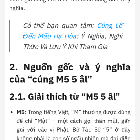
nghĩa.
Có thể bạn quan tâm:
Cúng Lễ
Đền Mẫu Hạ Hòa
: Ý Nghĩa, Nghi
Thức Và Lưu Ý Khi Tham Gia
2. Nguồn gốc và ý nghĩa
của “cúng M5 5 âl”
2.1. Giải thích từ “M5 5 âl”
M5
: Trong tiếng Việt, “M” thường được dùng
để chỉ “Mật” – một cách gọi thân mật, gần
gũi với các vị Phật, Bồ Tát. Số “5” ở đây
không phải là con số ngẫu nhiên mà đại diện