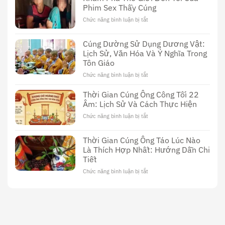
Phim Sex Thầy Cúng
Cúng
Đài
Chức năng bình luận bị tắt
ở
Loan:
Khám
Khám
Phá
Cúng Dường Sử Dụng Dương Vật:
Phá
Thế
Nền
Lịch Sử, Văn Hóa Và Ý Nghĩa Trong
Giới
Văn
Tôn Giáo
Đen
Hóa
Tối
Chức năng bình luận bị tắt
ở
Độc
Của
Cúng
Đáo
Phim
Dường
Thời Gian Cúng Ông Công Tối 22
Sex
Sử
Âm: Lịch Sử Và Cách Thực Hiện
Thầy
Dụng
Cúng
Chức năng bình luận bị tắt
ở
Dương
Thời
Vật:
Gian
Lịch
Thời Gian Cúng Ông Táo Lúc Nào
Cúng
Sử,
Là Thích Hợp Nhất: Hướng Dẫn Chi
Ông
Văn
Tiết
Công
Hóa
Tối
Và
Chức năng bình luận bị tắt
ở
22
Ý
Thời
Âm:
Nghĩa
Gian
Lịch
Trong
Cúng
Sử
Tôn
Ông
Và
Giáo
Táo
Cách
Lúc