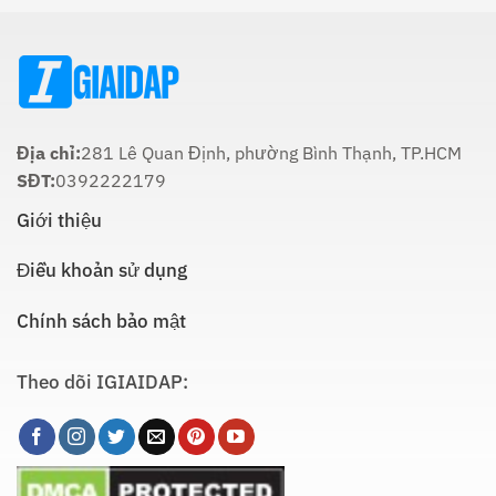
Thực
Nào
Hiện
Là
Thích
Hợp
Nhất:
Hướng
Dẫn
Chi
Địa chỉ:
281 Lê Quan Định, phường Bình Thạnh, TP.HCM
Tiết
SĐT:
0392222179
Giới thiệu
Điều khoản sử dụng
Chính sách bảo mật
Theo dõi IGIAIDAP: