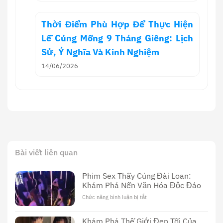
Thời Điểm Phù Hợp Để Thực Hiện
Lễ Cúng Mồng 9 Tháng Giêng: Lịch
Sử, Ý Nghĩa Và Kinh Nghiệm
14/06/2026
Bài viết liên quan
Phim Sex Thầy Cúng Đài Loan:
Khám Phá Nền Văn Hóa Độc Đáo
Chức năng bình luận bị tắt
ở
Phim
Sex
Khám Phá Thế Giới Đen Tối Của
Thầy