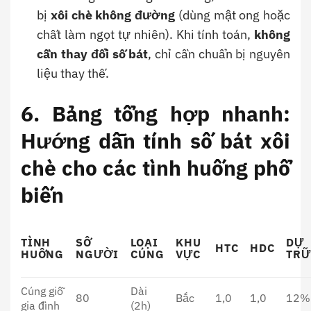
bị
xôi chè không đường
(dùng mật ong hoặc
chất làm ngọt tự nhiên). Khi tính toán,
không
cần thay đổi số bát
, chỉ cần chuẩn bị nguyên
liệu thay thế.
6. Bảng tổng hợp nhanh:
Hướng dẫn tính số bát xôi
chè cho các tình huống phổ
biến
TÌNH
SỐ
LOẠI
KHU
DỰ
HTC
HDC
HUỐNG
NGƯỜI
CÚNG
VỰC
TRỮ
Cúng giỗ
Dài
80
Bắc
1,0
1,0
12%
gia đình
(2h)