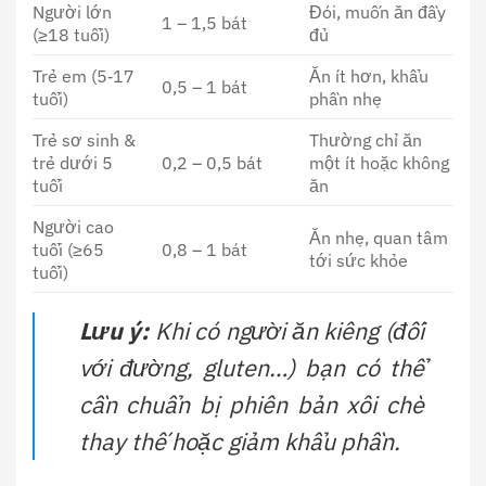
Người lớn
Đói, muốn ăn đầy
1 – 1,5 bát
(≥18 tuổi)
đủ
Trẻ em (5‑17
Ăn ít hơn, khẩu
0,5 – 1 bát
tuổi)
phần nhẹ
Trẻ sơ sinh &
Thường chỉ ăn
trẻ dưới 5
0,2 – 0,5 bát
một ít hoặc không
tuổi
ăn
Người cao
Ăn nhẹ, quan tâm
tuổi (≥65
0,8 – 1 bát
tới sức khỏe
tuổi)
Lưu ý:
Khi có người ăn kiêng (đối
với đường, gluten…) bạn có thể
cần chuẩn bị phiên bản xôi chè
thay thế hoặc giảm khẩu phần.