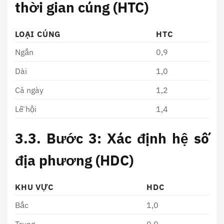
thời gian cúng (HTC)
LOẠI CÚNG
HTC
Ngắn
0,9
Dài
1,0
Cả ngày
1,2
Lễ hội
1,4
3.3. Bước 3: Xác định hệ số
địa phương (HDC)
KHU VỰC
HDC
Bắc
1,0
Trung
0,9