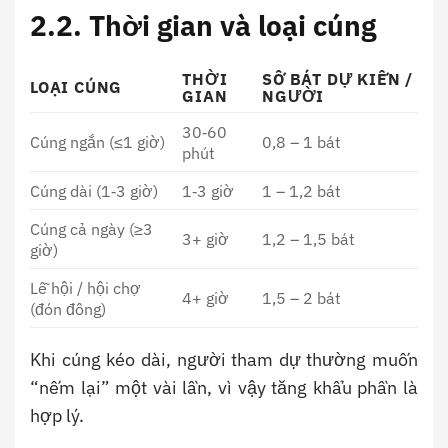
2.2. Thời gian và loại cúng
THỜI
SỐ BÁT DỰ KIẾN /
LOẠI CÚNG
GIAN
NGƯỜI
30‑60
Cúng ngắn (≤1 giờ)
0,8 – 1 bát
phút
Cúng dài (1‑3 giờ)
1‑3 giờ
1 – 1,2 bát
Cúng cả ngày (≥3
3+ giờ
1,2 – 1,5 bát
giờ)
Lễ hội / hội chợ
4+ giờ
1,5 – 2 bát
(đón đông)
Khi cúng kéo dài, người tham dự thường muốn
“nếm lại” một vài lần, vì vậy tăng khẩu phần là
hợp lý.