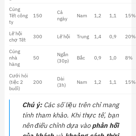
Cúng
Cả
Tết công
150
Nam
1,2
1,1
15%
ngày
ty
Lễ hội
300
Lễ hội
Trung
1,4
0,9
20%
chợ Tết
Cúng
Ngắn
nhà
50
Bắc
0,9
1,0
8%
(30p)
hàng
Cưới hỏi
Dài
(tiệc 2
200
Nam
1,2
1,1
15%
(3h)
buổi)
Chú ý:
Các số liệu trên chỉ mang
tính tham khảo. Khi thực tế, bạn
nên điều chỉnh dựa vào
phản hồi
của khách
và
khoảng cách thời