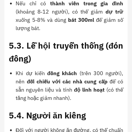
Nếu chỉ có
thành viên trong gia đình
(khoảng 8‑12 người), có thể giảm
dự trữ
xuống 5‑8% và dùng
bát 300ml
để giảm số
lượng bát.
5.3. Lễ hội truyền thống (đón
đông)
Khi dự kiến
đông khách
(trên 300 người),
nên
đối chiếu với các nhà cung cấp
để có
sẵn nguyên liệu và tính
độ linh hoạt
(có thể
tăng hoặc giảm nhanh).
5.4. Người ăn kiêng
Đối với người không ăn đường, có thể chuẩn