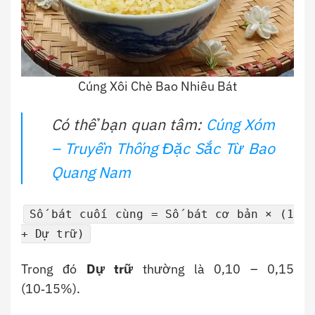
Cúng Xôi Chè Bao Nhiêu Bát
Có thể bạn quan tâm:
Cúng Xóm
– Truyền Thống Đặc Sắc Từ Bao
Quang Nam
Số bát cuối cùng = Số bát cơ bản × (1
+ Dự trữ)
Trong đó
Dự trữ
thường là 0,10 – 0,15
(10‑15%).