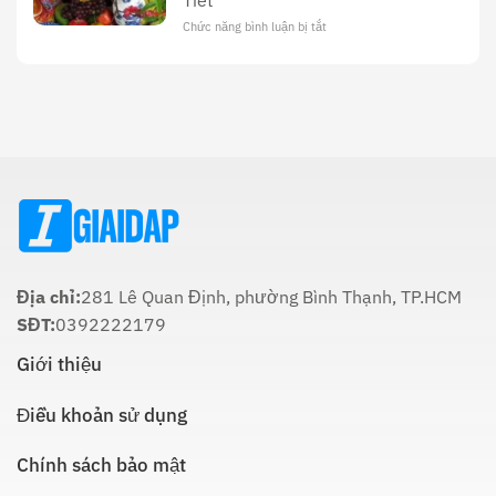
Tiết
Hóa
Tối
Và
Chức năng bình luận bị tắt
ở
22
Ý
Thời
Âm:
Nghĩa
Gian
Lịch
Trong
Cúng
Sử
Tôn
Ông
Và
Giáo
Táo
Cách
Lúc
Thực
Nào
Hiện
Là
Thích
Hợp
Nhất:
Hướng
Dẫn
Chi
Địa chỉ:
281 Lê Quan Định, phường Bình Thạnh, TP.HCM
Tiết
SĐT:
0392222179
Giới thiệu
Điều khoản sử dụng
Chính sách bảo mật