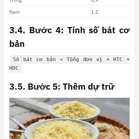
Nam
1,1
3.4. Bước 4: Tính số bát cơ
bản
Số bát cơ bản = Tổng đơn vị × HTC ×
HDC
3.5. Bước 5: Thêm dự trữ