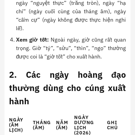
ngày “nguyệt thực” (trăng tròn), ngày “hạ
chí” (ngày cuối cùng của tháng âm), ngày
“cấm cự” (ngày không được thực hiện nghi
lễ).
Xem giờ tốt:
Ngoài ngày, giờ cũng rất quan
trọng. Giờ “tý”, “sửu”, “thìn”, “ngọ” thường
được coi là “giờ tốt” cho xuất hành.
2. Các ngày hoàng đạo
thường dùng cho cúng xuất
hành
NGÀY
NGÀY
THÁNG
NĂM
DƯƠNG
GHI
(ÂM
(ÂM)
(ÂM)
LỊCH
CHÚ
LỊCH)
(2026)