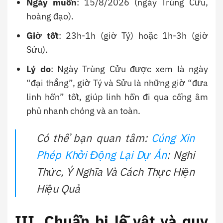
Ngày muốn
: 15/8/2026 (ngày Trùng Cửu,
hoàng đạo).
Giờ tốt
: 23h-1h (giờ Tý) hoặc 1h-3h (giờ
Sửu).
Lý do
: Ngày Trùng Cửu được xem là ngày
“đại thắng”, giờ Tý và Sửu là những giờ “đưa
linh hồn” tốt, giúp linh hồn đi qua cổng âm
phủ nhanh chóng và an toàn.
Có thể bạn quan tâm:
Cúng Xin
Phép Khởi Động Lại Dự Án
: Nghi
Thức, Ý Nghĩa Và Cách Thực Hiện
Hiệu Quả
III. Chuẩn bị lễ vật và quy