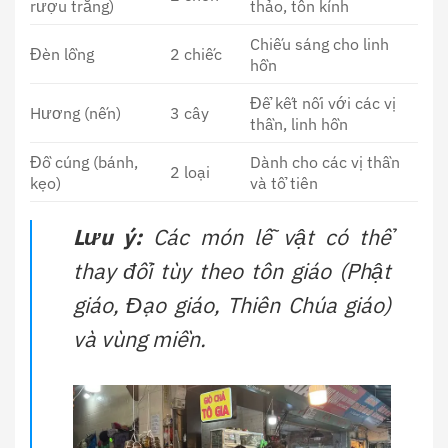
rượu trắng)
thảo, tôn kính
Chiếu sáng cho linh
Đèn lồng
2 chiếc
hồn
Để kết nối với các vị
Hương (nến)
3 cây
thần, linh hồn
Đồ cúng (bánh,
Dành cho các vị thần
2 loại
kẹo)
và tổ tiên
Lưu ý:
Các món lễ vật có thể
thay đổi tùy theo tôn giáo (Phật
giáo, Đạo giáo, Thiên Chúa giáo)
và vùng miền.