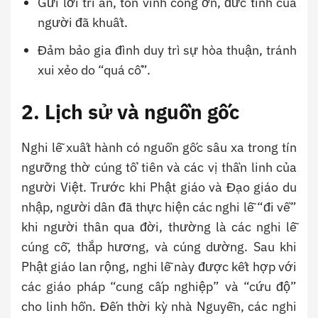
Gửi lời tri ân, tôn vinh công ơn, đức tính của
người đã khuất.
Đảm bảo gia đình duy trì sự hòa thuận, tránh
xui xẻo do “quá cố”.
2. Lịch sử và nguồn gốc
Nghi lễ xuất hành có nguồn gốc sâu xa trong tín
ngưỡng thờ cúng tổ tiên và các vị thần linh của
người Việt. Trước khi Phật giáo và Đạo giáo du
nhập, người dân đã thực hiện các nghi lễ “đi về”
khi người thân qua đời, thường là các nghi lễ
cúng cỗ, thắp hương, và cúng dường. Sau khi
Phật giáo lan rộng, nghi lễ này được kết hợp với
các giáo pháp “cung cấp nghiệp” và “cứu độ”
cho linh hồn. Đến thời kỳ nhà Nguyễn, các nghi