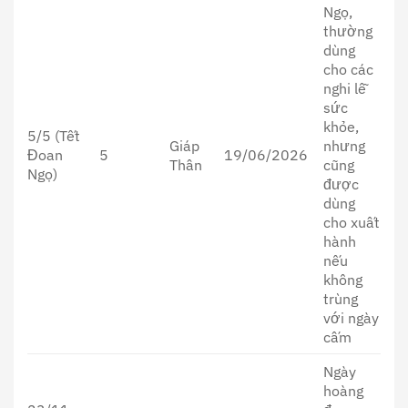
Ngọ,
thường
dùng
cho các
nghi lễ
sức
khỏe,
5/5 (Tết
Giáp
nhưng
Đoan
5
19/06/2026
Thân
cũng
Ngọ)
được
dùng
cho xuất
hành
nếu
không
trùng
với ngày
cấm
Ngày
hoàng