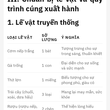
trình cúng xuất hành
1. Lễ vật truyền thống
SỐ
LOẠI LỄ VẬT
Ý NGHĨA
LƯỢNG
Tượng trưng cho sự
Cơm nếp trắng
1 bát
trong sáng, thuần khiết
Đại diện cho sự sống
Gà trống
1 con
và sức mạnh
Biểu tượng cho sự
Thịt lợn
1 miếng
phong phú, giàu có
Trái cây (chuối,
Mang lại may mắn, sức
3 loại
xoài, dưa hấu)
khỏe
Rượu (rượu nếp,
Thể hiện lòng hiếu
2 chén