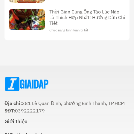
Thời
Vật:
Gian
Lịch
Thời Gian Cúng Ông Táo Lúc Nào
Cúng
Sử,
Là Thích Hợp Nhất: Hướng Dẫn Chi
Ông
Văn
Tiết
Công
Hóa
Tối
Và
Chức năng bình luận bị tắt
ở
22
Ý
Thời
Âm:
Nghĩa
Gian
Lịch
Trong
Cúng
Sử
Tôn
Ông
Và
Giáo
Táo
Cách
Lúc
Thực
Nào
Hiện
Là
Thích
Hợp
Nhất:
Hướng
Dẫn
Chi
Địa chỉ:
281 Lê Quan Định, phường Bình Thạnh, TP.HCM
Tiết
SĐT:
0392222179
Giới thiệu