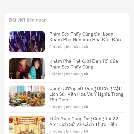
Bài viết liên quan
Phim Sex Thầy Cúng Đài Loan:
Khám Phá Nền Văn Hóa Độc Đáo
Chức năng bình luận bị tắt
ở
Phim
Sex
Khám Phá Thế Giới Đen Tối Của
Thầy
Phim Sex Thầy Cúng
Cúng
Đài
Chức năng bình luận bị tắt
ở
Loan:
Khám
Khám
Phá
Cúng Dường Sử Dụng Dương Vật:
Phá
Thế
Nền
Lịch Sử, Văn Hóa Và Ý Nghĩa Trong
Giới
Văn
Tôn Giáo
Đen
Hóa
Tối
Chức năng bình luận bị tắt
ở
Độc
Của
Cúng
Đáo
Phim
Dường
Thời Gian Cúng Ông Công Tối 22
Sex
Sử
Âm: Lịch Sử Và Cách Thực Hiện
Thầy
Dụng
Cúng
Chức năng bình luận bị tắt
ở
Dương