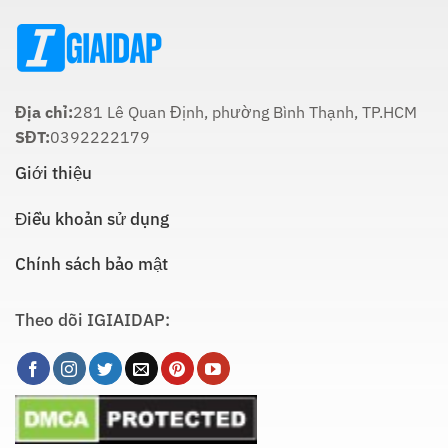
Là
Thích
Hợp
Nhất:
Hướng
Dẫn
Chi
Địa chỉ:
281 Lê Quan Định, phường Bình Thạnh, TP.HCM
Tiết
SĐT:
0392222179
Giới thiệu
Điều khoản sử dụng
Chính sách bảo mật
Theo dõi IGIAIDAP: