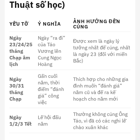
Thuật số học)
ẢNH HƯỞNG ĐẾN
YẾU TỐ
Ý NGHĨA
CÚNG
Ngày
Ngày “ra đi”
Được xem là ngày lý
23/24/25
của Táo
tưởng nhất để cúng, nhất
tháng
Vương lên
là ngày 23 (đối với miền
Chạp âm
Cung Ngọc
Bắc)
lịch
Hoàng
Gần cuối
Ngày
Thích hợp cho những gia
năm, thời
30/31
đình muốn “đánh giá”
điểm “đánh
tháng
năm cũ và đề ra kế
giá” công
Chạp
hoạch cho năm mới
việc
Thường không cúng Ông
Ngày
Lễ hội đầu
Táo, vì đã có các nghi lễ
1/2/3 Tết
năm
chào xuân khác