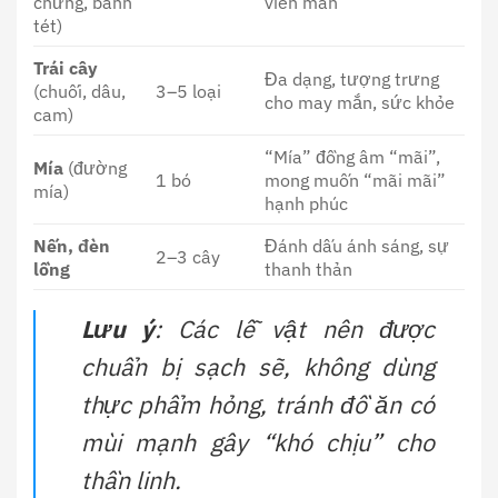
chưng, bánh
viên mãn
tét)
Trái cây
Đa dạng, tượng trưng
(chuối, dâu,
3–5 loại
cho may mắn, sức khỏe
cam)
“Mía” đồng âm “mãi”,
Mía
(đường
1 bó
mong muốn “mãi mãi”
mía)
hạnh phúc
Nến, đèn
Đánh dấu ánh sáng, sự
2–3 cây
lồng
thanh thản
Lưu ý
: Các lễ vật nên được
chuẩn bị sạch sẽ, không dùng
thực phẩm hỏng, tránh đồ ăn có
mùi mạnh gây “khó chịu” cho
thần linh.