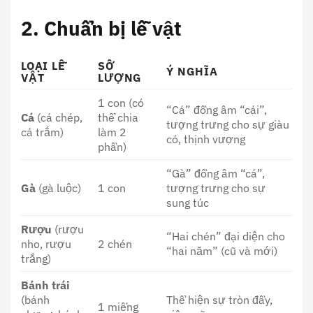
2. Chuẩn bị lễ vật
LOẠI LỄ
SỐ
Ý NGHĨA
VẬT
LƯỢNG
1 con (có
“Cá” đồng âm “cái”,
Cá
(cá chép,
thể chia
tượng trưng cho sự giàu
cá trắm)
làm 2
có, thịnh vượng
phần)
“Gà” đồng âm “cá”,
Gà
(gà luộc)
1 con
tượng trưng cho sự
sung túc
Rượu
(rượu
“Hai chén” đại diện cho
nho, rượu
2 chén
“hai năm” (cũ và mới)
trắng)
Bánh trái
(bánh
Thể hiện sự tròn đầy,
1 miếng