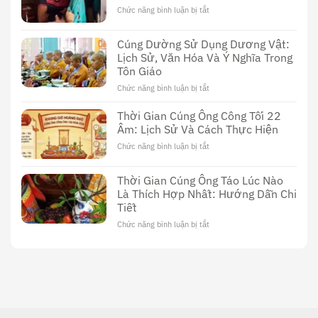
Đài
Chức năng bình luận bị tắt
ở
Loan:
Khám
Khám
Phá
Cúng Dường Sử Dụng Dương Vật:
Phá
Thế
Nền
Lịch Sử, Văn Hóa Và Ý Nghĩa Trong
Giới
Văn
Tôn Giáo
Đen
Hóa
Tối
Chức năng bình luận bị tắt
ở
Độc
Của
Cúng
Đáo
Phim
Dường
Thời Gian Cúng Ông Công Tối 22
Sex
Sử
Âm: Lịch Sử Và Cách Thực Hiện
Thầy
Dụng
Cúng
Chức năng bình luận bị tắt
ở
Dương
Thời
Vật:
Gian
Lịch
Thời Gian Cúng Ông Táo Lúc Nào
Cúng
Sử,
Là Thích Hợp Nhất: Hướng Dẫn Chi
Ông
Văn
Tiết
Công
Hóa
Tối
Và
Chức năng bình luận bị tắt
ở
22
Ý
Thời
Âm:
Nghĩa
Gian
Lịch
Trong
Cúng
Sử
Tôn
Ông
Và
Giáo
Táo
Cách
Lúc
Thực
Nào
Hiện