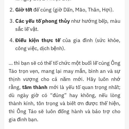
Giờ tốt
để cúng (giờ Dần, Mão, Thân, Hợi).
Các yếu tố phong thủy
như hướng bếp, màu
sắc lễ vật.
Điều kiện thực tế
của gia đình (sức khỏe,
công việc, dịch bệnh).
… thì bạn sẽ có thể tổ chức một buổi lễ cúng Ông
Táo trọn vẹn, mang lại may mắn, bình an và sự
thịnh vượng cho cả năm mới. Hãy luôn nhớ
rằng,
tâm thành
mới là yếu tố quan trọng nhất;
dù ngày giờ có “đúng” hay không, nếu lòng
thành kính, tôn trọng và biết ơn được thể hiện,
thì Ông Táo sẽ luôn đồng hành và bảo trợ cho
gia đình bạn.