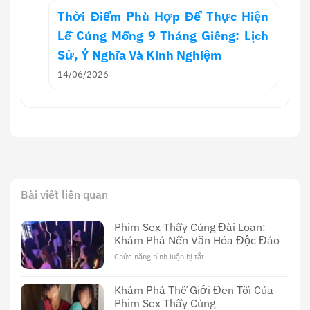
Thời Điểm Phù Hợp Để Thực Hiện
Lễ Cúng Mồng 9 Tháng Giêng: Lịch
Sử, Ý Nghĩa Và Kinh Nghiệm
14/06/2026
Bài viết liên quan
Phim Sex Thầy Cúng Đài Loan:
Khám Phá Nền Văn Hóa Độc Đáo
Chức năng bình luận bị tắt
ở
Phim
Sex
Khám Phá Thế Giới Đen Tối Của
Thầy
Phim Sex Thầy Cúng
Cúng