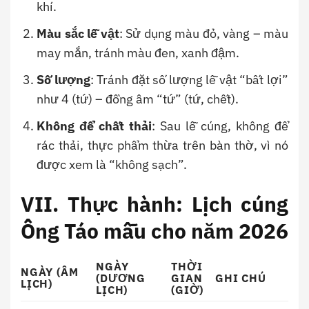
khí.
Màu sắc lễ vật
: Sử dụng màu đỏ, vàng – màu
may mắn, tránh màu đen, xanh đậm.
Số lượng
: Tránh đặt số lượng lễ vật “bất lợi”
như 4 (tứ) – đồng âm “tứ” (tứ, chết).
Không để chất thải
: Sau lễ cúng, không để
rác thải, thực phẩm thừa trên bàn thờ, vì nó
được xem là “không sạch”.
VII. Thực hành: Lịch cúng
Ông Táo mẫu cho năm 2026
NGÀY
THỜI
NGÀY (ÂM
(DƯƠNG
GIAN
GHI CHÚ
LỊCH)
LỊCH)
(GIỜ)