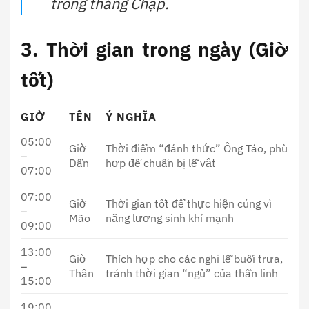
trong tháng Chạp.
3. Thời gian trong ngày (Giờ
tốt)
GIỜ
TÊN
Ý NGHĨA
05:00
Giờ
Thời điểm “đánh thức” Ông Táo, phù
–
Dần
hợp để chuẩn bị lễ vật
07:00
07:00
Giờ
Thời gian tốt để thực hiện cúng vì
–
Mão
năng lượng sinh khí mạnh
09:00
13:00
Giờ
Thích hợp cho các nghi lễ buổi trưa,
–
Thân
tránh thời gian “ngủ” của thần linh
15:00
19:00