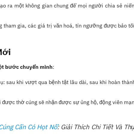
ạo ra một không gian chung để mọi người chia sẻ niềm
g tham gia, các giá trị văn hoá, tín ngưỡng được bảo tồ
Mới
t bước chuyển mình
:
dụ: sau khi vượt qua bệnh tật lâu dài, sau khi hoàn thà
i được thờ cúng sẽ nhận được sự ủng hộ, động viên mạ
 Cúng Cần Có Họt Nổ
: Giải Thích Chi Tiết Và Th