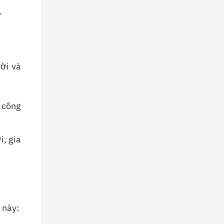
Hướng
.
Dẫn
Chi
Tiết
ời và
h công
, gia
 này: