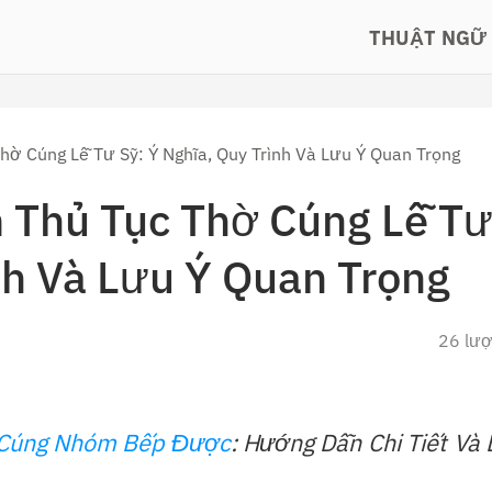
THUẬT NGỮ
ờ Cúng Lễ Tư Sỹ: Ý Nghĩa, Quy Trình Và Lưu Ý Quan Trọng
 Thủ Tục Thờ Cúng Lễ T
nh Và Lưu Ý Quan Trọng
26 lư
ì Cúng Nhóm Bếp Được
: Hướng Dẫn Chi Tiết Và 