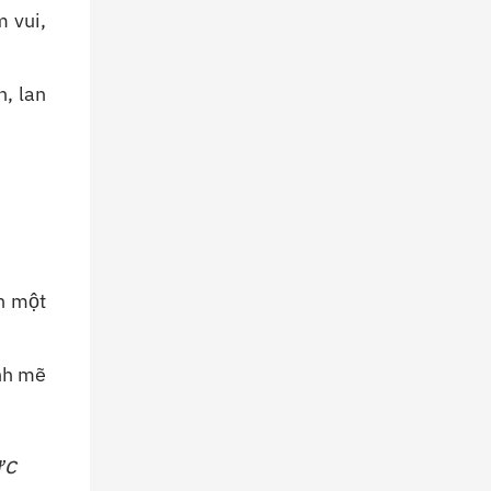
 vui,
n, lan
nh một
nh mẽ
ực