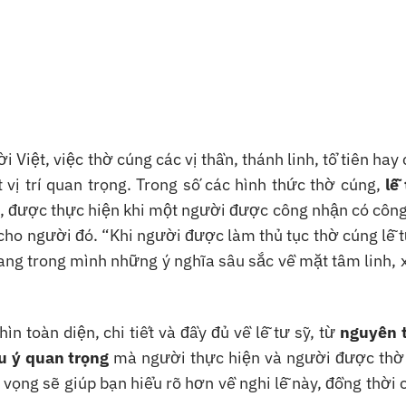
Việt, việc thờ cúng các vị thần, thánh linh, tổ tiên hay 
 vị trí quan trọng. Trong số các hình thức thờ cúng,
lễ
iệt, được thực hiện khi một người được công nhận có côn
 cho người đó. “Khi người được làm thủ tục thờ cúng lễ 
ng trong mình những ý nghĩa sâu sắc về mặt tâm linh, 
ìn toàn diện, chi tiết và đầy đủ về lễ tư sỹ, từ
nguyên t
u ý quan trọng
mà người thực hiện và người được thờ
ọng sẽ giúp bạn hiểu rõ hơn về nghi lễ này, đồng thời 