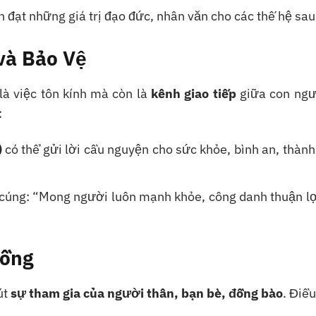
n đạt những giá trị đạo đức, nhân văn cho các thế hệ sau
và Bảo Vệ
là việc tôn kính mà còn là
kênh giao tiếp
giữa con ngư
:
)
có thể gửi lời cầu nguyện cho sức khỏe, bình an, thàn
úng: “Mong người luôn mạnh khỏe, công danh thuận lợi
Đồng
út
sự tham gia của người thân, bạn bè, đồng bào
. Điều