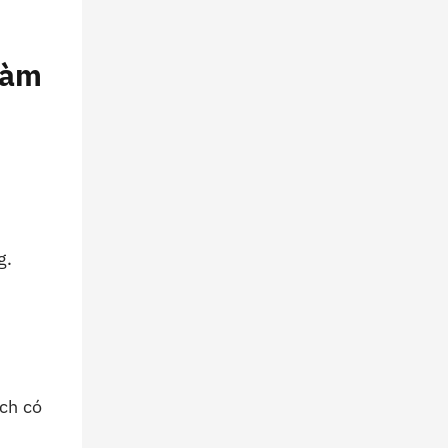
Làm
g.
ịch có