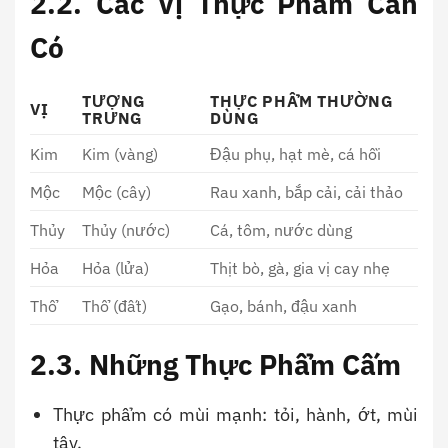
2.2. Các Vị Thực Phẩm Cần
Có
TƯỢNG
THỰC PHẨM THƯỜNG
VỊ
TRƯNG
DÙNG
Kim
Kim (vàng)
Đậu phụ, hạt mè, cá hồi
Mộc
Mộc (cây)
Rau xanh, bắp cải, cải thảo
Thủy
Thủy (nước)
Cá, tôm, nước dùng
Hỏa
Hỏa (lửa)
Thịt bò, gà, gia vị cay nhẹ
Thổ
Thổ (đất)
Gạo, bánh, đậu xanh
2.3. Những Thực Phẩm Cấm
Thực phẩm có mùi mạnh: tỏi, hành, ớt, mùi
tây.