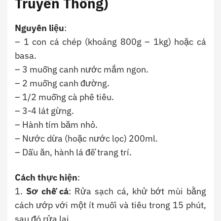
Truyền Thống)
Nguyên liệu
:
– 1 con cá chép (khoảng 800g – 1kg) hoặc cá
basa.
– 3 muỗng canh nước mắm ngon.
– 2 muỗng canh đường.
– 1/2 muỗng cà phê tiêu.
– 3-4 lát gừng.
– Hành tím băm nhỏ.
– Nước dừa (hoặc nước lọc) 200ml.
– Dầu ăn, hành lá để trang trí.
Cách thực hiện
:
1.
Sơ chế cá
: Rửa sạch cá, khử bớt mùi bằng
cách ướp với một ít muối và tiêu trong 15 phút,
sau đó rửa lại.