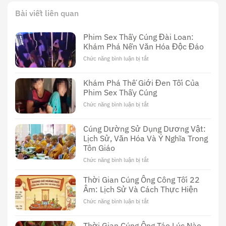
Bài viết liên quan
Phim Sex Thầy Cúng Đài Loan:
Khám Phá Nền Văn Hóa Độc Đáo
Chức năng bình luận bị tắt
ở
Phim
Sex
Khám Phá Thế Giới Đen Tối Của
Thầy
Phim Sex Thầy Cúng
Cúng
Đài
Chức năng bình luận bị tắt
ở
Loan:
Khám
Khám
Phá
Cúng Dường Sử Dụng Dương Vật:
Phá
Thế
Nền
Lịch Sử, Văn Hóa Và Ý Nghĩa Trong
Giới
Văn
Tôn Giáo
Đen
Hóa
Tối
Chức năng bình luận bị tắt
ở
Độc
Của
Cúng
Đáo
Phim
Dường
Thời Gian Cúng Ông Công Tối 22
Sex
Sử
Âm: Lịch Sử Và Cách Thực Hiện
Thầy
Dụng
Cúng
Chức năng bình luận bị tắt
ở
Dương
Thời
Vật:
Gian
Lịch
Thời Gian Cúng Ông Táo Lúc Nào