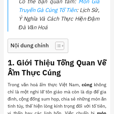
Có thể bạn quan tâm:
Món Gia
Truyền Gà Cúng Tổ Tiên
: Lịch Sử,
Ý Nghĩa Và Cách Thực Hiện Đậm
Đà Văn Hoá
Nội dung chính
1. Giới Thiệu Tổng Quan Về
Ẩm Thực Cúng
Trong văn hoá ẩm thực Việt Nam,
cúng
không
chỉ là một nghi lễ tôn giáo mà còn là dịp để gia
đình, cộng đồng sum họp, chia sẻ những món ăn
tinh túy, thể hiện lòng kính trọng đối với tổ tiên,
vị thần hay các linh hồn. Việc chuẩn bị
món