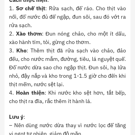
1.
Sơ chế thịt
: Rửa sạch, để ráo. Cho thịt vào
nồi, đổ nước đủ để ngập, đun sôi, sau đó vớt ra
rửa sạch.
2.
Xào thơm
: Đun nóng chảo, cho một ít dầu,
xào hành tím, tỏi, gừng cho thơm.
3.
Kho
: Thêm thịt đã rửa sạch vào chảo, đảo
đều, cho nước mắm, đường, tiêu, lá nguyệt quế.
Đổ nước dừa sao cho ngập thịt. Đun sôi, hạ lửa
nhỏ, đậy nắp và kho trong 1-1.5 giờ cho đến khi
thịt mềm, nước sệt lại.
4.
Hoàn thiện
: Khi nước kho sệt hơn, tắt bếp,
cho thịt ra đĩa, rắc thêm ít hành lá.
Lưu ý
:
– Nên dùng nước dừa thay vì nước lọc để tăng
vị ngọt tự nhiên, giảm độ mặn.