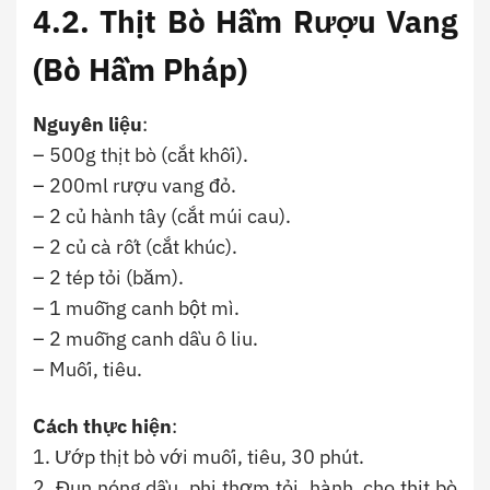
4.2.
Thịt Bò Hầm Rượu Vang
(Bò Hầm Pháp)
Nguyên liệu
:
– 500g thịt bò (cắt khối).
– 200ml rượu vang đỏ.
– 2 củ hành tây (cắt múi cau).
– 2 củ cà rốt (cắt khúc).
– 2 tép tỏi (băm).
– 1 muỗng canh bột mì.
– 2 muỗng canh dầu ô liu.
– Muối, tiêu.
Cách thực hiện
:
1. Ướp thịt bò với muối, tiêu, 30 phút.
2. Đun nóng dầu, phi thơm tỏi, hành, cho thịt bò