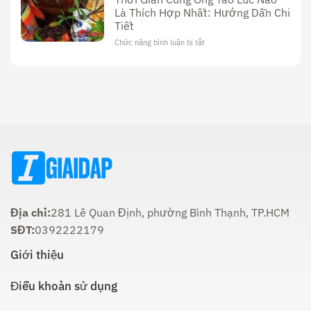
Cúng
Sử,
Là Thích Hợp Nhất: Hướng Dẫn Chi
Ông
Văn
Tiết
Công
Hóa
Tối
Và
Chức năng bình luận bị tắt
ở
22
Ý
Thời
Âm:
Nghĩa
Gian
Lịch
Trong
Cúng
Sử
Tôn
Ông
Và
Giáo
Táo
Cách
Lúc
Thực
Nào
Hiện
Là
Thích
Hợp
Nhất:
Hướng
Dẫn
Chi
Địa chỉ:
281 Lê Quan Định, phường Bình Thạnh, TP.HCM
Tiết
SĐT:
0392222179
Giới thiệu
Điều khoản sử dụng