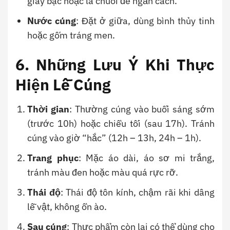
giấy bạc hoặc lá chuối để ngăn cách.
Nước cúng
: Đặt ở giữa, dùng bình thủy tinh
hoặc gốm tráng men.
6. Những Lưu Ý Khi Thực
Hiện Lễ Cúng
Thời gian
: Thường cúng vào buổi sáng sớm
(trước 10h) hoặc chiều tối (sau 17h). Tránh
cúng vào giờ “hắc” (12h – 13h, 24h – 1h).
Trang phục
: Mặc áo dài, áo sơ mi trắng,
tránh màu đen hoặc màu quá rực rỡ.
Thái độ
: Thái độ tôn kính, chậm rãi khi dâng
lễ vật, không ồn ào.
Sau cúng
: Thực phẩm còn lại có thể dùng cho