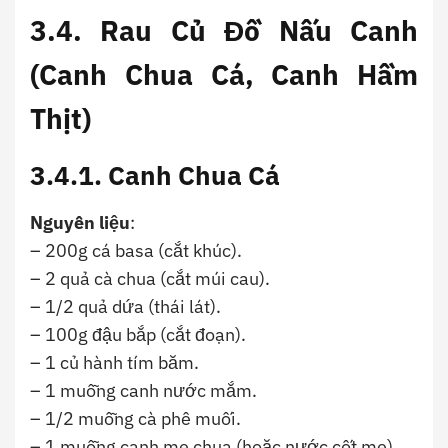
3.4.
Rau Củ Đồ Nấu Canh
(Canh Chua Cá, Canh Hầm
Thịt)
3.4.1. Canh Chua Cá
Nguyên liệu
:
– 200g cá basa (cắt khúc).
– 2 quả cà chua (cắt múi cau).
– 1/2 quả dứa (thái lát).
– 100g đậu bắp (cắt đoạn).
– 1 củ hành tím băm.
– 1 muỗng canh nước mắm.
– 1/2 muỗng cà phê muối.
– 1 muỗng canh me chua (hoặc nước cốt me).