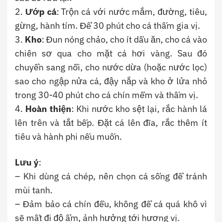
2.
Ướp cá
: Trộn cá với nước mắm, đường, tiêu,
gừng, hành tím. Để 30 phút cho cá thấm gia vị.
3.
Kho
: Đun nóng chảo, cho ít dầu ăn, cho cá vào
chiên sơ qua cho mặt cá hơi vàng. Sau đó
chuyển sang nồi, cho nước dừa (hoặc nước lọc)
sao cho ngập nửa cá, đậy nắp và kho ở lửa nhỏ
trong 30-40 phút cho cá chín mềm và thấm vị.
4.
Hoàn thiện
: Khi nước kho sệt lại, rắc hành lá
lên trên và tắt bếp. Đặt cá lên đĩa, rắc thêm ít
tiêu và hành phi nếu muốn.
Lưu ý
:
– Khi dùng cá chép, nên chọn cá sống để tránh
mùi tanh.
– Đảm bảo cá chín đều, không để cá quá khô vì
sẽ mất đi độ ẩm, ảnh hưởng tới hương vị.