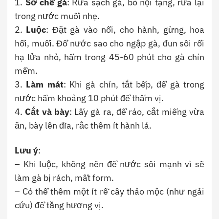
1.
Sơ chế gà
: Rửa sạch gà, bỏ nội tạng, rửa lại
trong nước muối nhẹ.
2.
Luộc
: Đặt gà vào nồi, cho hành, gừng, hoa
hồi, muối. Đổ nước sao cho ngập gà, đun sôi rồi
hạ lửa nhỏ, hầm trong 45-60 phút cho gà chín
mềm.
3.
Làm mát
: Khi gà chín, tắt bếp, để gà trong
nước hầm khoảng 10 phút để thấm vị.
4.
Cắt và bày
: Lấy gà ra, để ráo, cắt miếng vừa
ăn, bày lên đĩa, rắc thêm ít hành lá.
Lưu ý
:
– Khi luộc, không nên để nước sôi mạnh vì sẽ
làm gà bị rách, mất form.
– Có thể thêm một ít rễ cây thảo mộc (như ngải
cứu) để tăng hương vị.