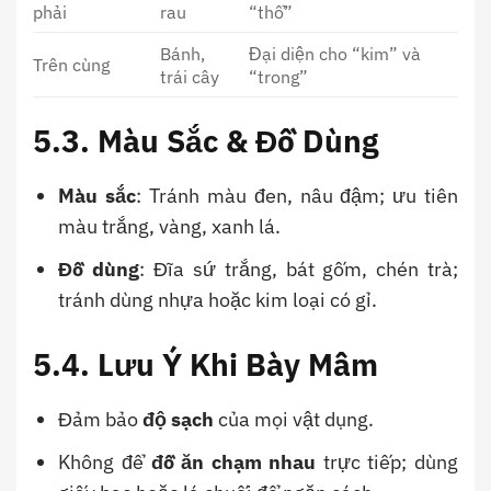
phải
rau
“thổ”
Bánh,
Đại diện cho “kim” và
Trên cùng
trái cây
“trong”
5.3.
Màu Sắc & Đồ Dùng
Màu sắc
: Tránh màu đen, nâu đậm; ưu tiên
màu trắng, vàng, xanh lá.
Đồ dùng
: Đĩa sứ trắng, bát gốm, chén trà;
tránh dùng nhựa hoặc kim loại có gỉ.
5.4.
Lưu Ý Khi Bày Mâm
Đảm bảo
độ sạch
của mọi vật dụng.
Không để
đồ ăn chạm nhau
trực tiếp; dùng