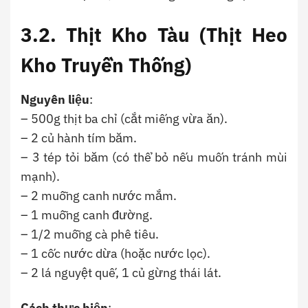
3.2.
Thịt Kho Tàu (Thịt Heo
Kho Truyền Thống)
Nguyên liệu
:
– 500g thịt ba chỉ (cắt miếng vừa ăn).
– 2 củ hành tím băm.
– 3 tép tỏi băm (có thể bỏ nếu muốn tránh mùi
mạnh).
– 2 muỗng canh nước mắm.
– 1 muỗng canh đường.
– 1/2 muỗng cà phê tiêu.
– 1 cốc nước dừa (hoặc nước lọc).
– 2 lá nguyệt quế, 1 củ gừng thái lát.
Cách thực hiện
: