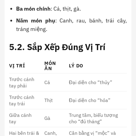
Ba món chính
: Cá, thịt, gà.
Năm món phụ
: Canh, rau, bánh, trái cây,
tráng miệng.
5.2.
Sắp Xếp Đúng Vị Trí
MÓN
VỊ TRÍ
LÝ DO
ĂN
Trước cánh
Cá
Đại diện cho “thủy”
tay phải
Trước cánh
Thịt
Đại diện cho “hỏa”
tay trái
Giữa cánh
Trung tâm, biểu tượng
Gà
tay
cho “đủ tháng”
Hai bên trái &
Canh,
Cân bằng vị “mộc” và