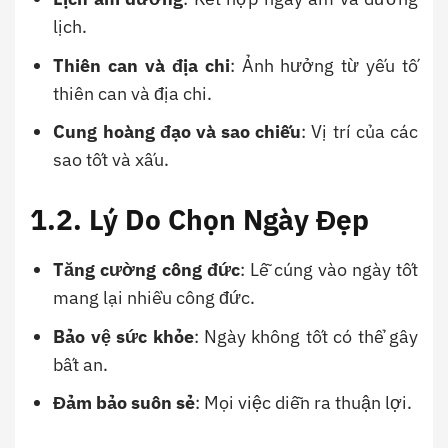
lịch.
Thiên can và địa chi
: Ảnh hưởng từ yếu tố
thiên can và địa chi.
Cung hoàng đạo và sao chiếu
: Vị trí của các
sao tốt và xấu.
1.2. Lý Do Chọn Ngày Đẹp
Tăng cường công đức
: Lễ cúng vào ngày tốt
mang lại nhiều công đức.
Bảo vệ sức khỏe
: Ngày không tốt có thể gây
bất an.
Đảm bảo suôn sẻ
: Mọi việc diễn ra thuận lợi.