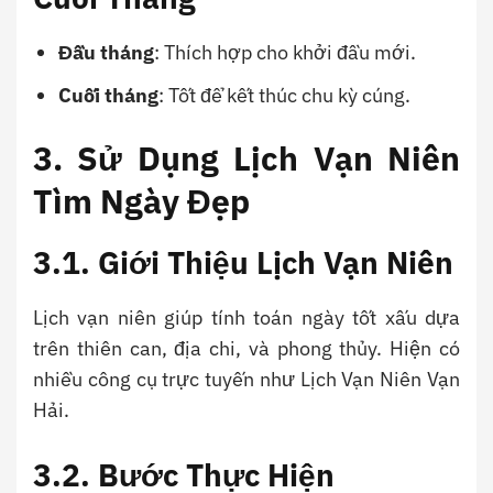
Đầu tháng
: Thích hợp cho khởi đầu mới.
Cuối tháng
: Tốt để kết thúc chu kỳ cúng.
3. Sử Dụng Lịch Vạn Niên
Tìm Ngày Đẹp
3.1. Giới Thiệu Lịch Vạn Niên
Lịch vạn niên giúp tính toán ngày tốt xấu dựa
trên thiên can, địa chi, và phong thủy. Hiện có
nhiều công cụ trực tuyến như Lịch Vạn Niên Vạn
Hải.
3.2. Bước Thực Hiện