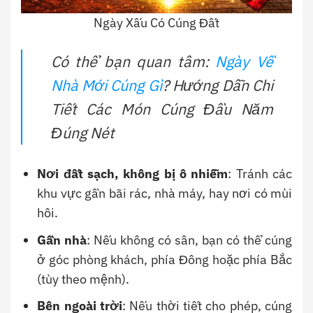
Ngày Xấu Có Cúng Đất
Có thể bạn quan tâm:
Ngày Về
Nhà Mới Cúng Gì
? Hướng Dẫn Chi
Tiết Các Món Cúng Đầu Năm
Đúng Nét
Nơi đất sạch, không bị ô nhiễm
: Tránh các
khu vực gần bãi rác, nhà máy, hay nơi có mùi
hôi.
Gần nhà
: Nếu không có sân, bạn có thể cúng
ở góc phòng khách, phía Đông hoặc phía Bắc
(tùy theo mệnh).
Bên ngoài trời
: Nếu thời tiết cho phép, cúng