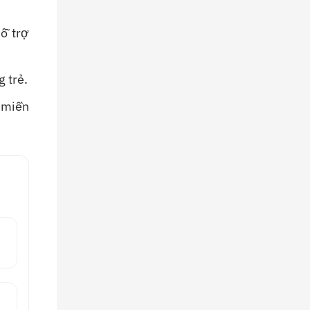
hỗ trợ
 trẻ.
, miền