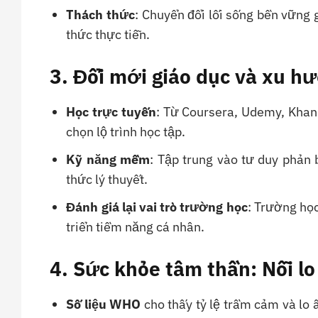
Thách thức
: Chuyển đổi lối sống bền vững g
thức thực tiễn.
3. Đổi mới giáo dục và xu h
Học trực tuyến
: Từ Coursera, Udemy, Khan
chọn lộ trình học tập.
Kỹ năng mềm
: Tập trung vào tư duy phản b
thức lý thuyết.
Đánh giá lại vai trò trường học
: Trường họ
triển tiềm năng cá nhân.
4. Sức khỏe tâm thần: Nỗi lo
Số liệu WHO
cho thấy tỷ lệ trầm cảm và lo 