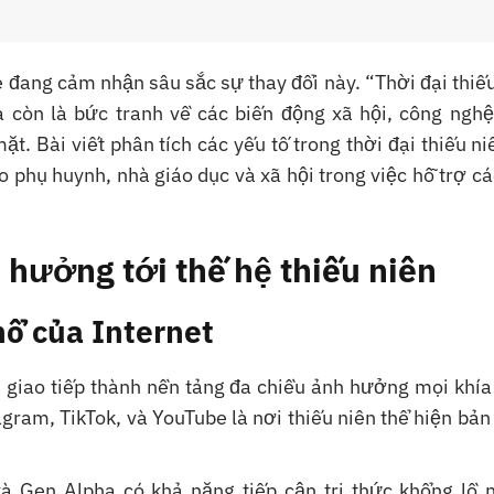
 đang cảm nhận sâu sắc sự thay đổi này. “Thời đại thiế
à còn là bức tranh về các biến động xã hội, công nghệ
t. Bài viết phân tích các yếu tố trong thời đại thiếu ni
o phụ huynh, nhà giáo dục và xã hội trong việc hỗ trợ c
h hưởng tới thế hệ thiếu niên
nổ của Internet
ụ giao tiếp thành nền tảng đa chiều ảnh hưởng mọi khí
ram, TikTok, và YouTube là nơi thiếu niên thể hiện bản
và Gen Alpha có khả năng tiếp cận tri thức khổng lồ 