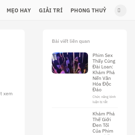
MẸO HAY
GIẢI TRÍ
PHONG THUỶ
Bài viết liên quan
Phim Sex
Thầy Cúng
Đài Loan:
Khám Phá
Nền Văn
Hóa Độc
Đáo
ợt xem
Chức năng bình
luận bị tắt
ở
Phim
Sex
Khám Phá
Thầy
Thế Giới
Cúng
Đen Tối
Đài
Của Phim
Loan: