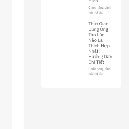
Hiện
Văn
Hóa
Chức năng bình
Và
luận bị tắt
ở
Ý
Thời
Nghĩa
Gian
Thời Gian
Trong
Cúng
Cúng Ông
Tôn
Ông
Táo Lúc
Giáo
Công
Nào Là
Tối
Thích Hợp
22
Nhất:
Âm:
Hướng Dẫn
Lịch
Chi Tiết
Sử
Và
Chức năng bình
Cách
luận bị tắt
ở
Thực
Thời
Hiện
Gian
Cúng
Ông
Táo
Lúc
Nào
Là
Thích
Hợp
Nhất: