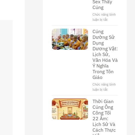
Sex Thầy
Khám
Cúng
Phá
Nền
Chức năng bình
Văn
luận bị tắt
ở
Hóa
Khám
Độc
Phá
Cúng
Đáo
Thế
Dường Sử
Giới
Dụng
Đen
Dương Vật:
Tối
Lịch Sử,
Của
Văn Hóa Và
Phim
Ý Nghĩa
Sex
Trong Tôn
Thầy
Cúng
Giáo
Chức năng bình
luận bị tắt
ở
Cúng
Dường
Thời Gian
Sử
Cúng Ông
Dụng
Công Tối
Dương
22 Âm:
Vật:
Lịch Sử Và
Lịch
Cách Thực
Sử,