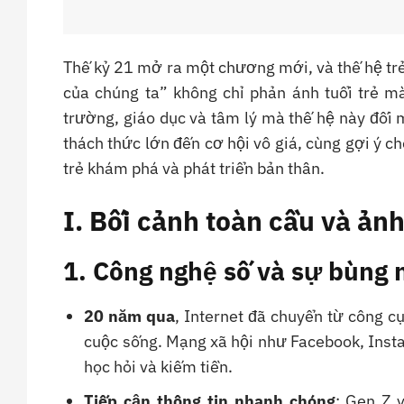
Thế kỷ 21 mở ra một chương mới, và thế hệ trẻ
của chúng ta” không chỉ phản ánh tuổi trẻ m
trường, giáo dục và tâm lý mà thế hệ này đối mặ
thách thức lớn đến cơ hội vô giá, cùng gợi ý ch
trẻ khám phá và phát triển bản thân.
I. Bối cảnh toàn cầu và ản
1. Công nghệ số và sự bùng 
20 năm qua
, Internet đã chuyển từ công c
cuộc sống. Mạng xã hội như Facebook, Instag
học hỏi và kiếm tiền.
Tiếp cận thông tin nhanh chóng
: Gen Z 