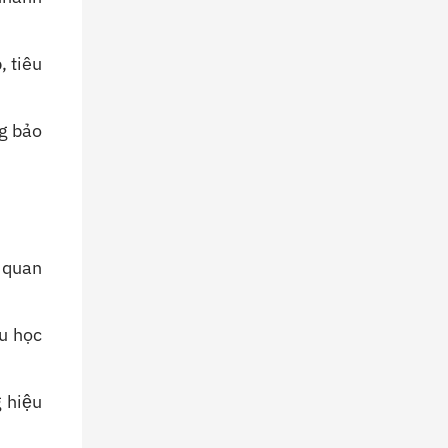
, tiêu
ng bảo
g quan
ệu học
 hiệu