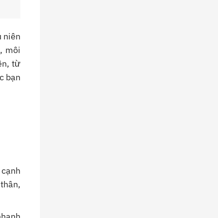
Hướng
Dẫn
Chi
Tiết
u niên
, môi
ên, từ
ác bạn
a cạnh
 thân,
nhanh