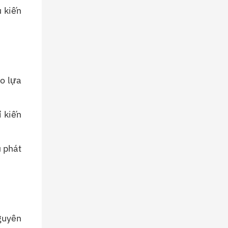
u kiến
o lựa
ỉ kiến
ụ phát
Nguyên