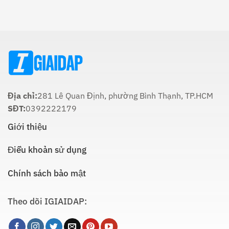
Sử
Tôn
Ông
Và
Giáo
Táo
Cách
Lúc
Thực
Nào
Hiện
Là
Thích
Hợp
Nhất:
Hướng
Dẫn
Chi
Địa chỉ:
281 Lê Quan Định, phường Bình Thạnh, TP.HCM
Tiết
SĐT:
0392222179
Giới thiệu
Điều khoản sử dụng
Chính sách bảo mật
Theo dõi IGIAIDAP: