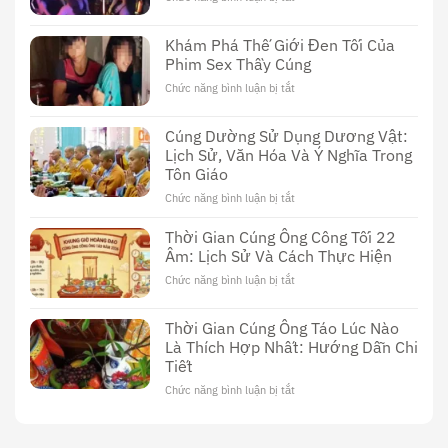
Phim
Sex
Khám Phá Thế Giới Đen Tối Của
Thầy
Phim Sex Thầy Cúng
Cúng
Đài
Chức năng bình luận bị tắt
ở
Loan:
Khám
Khám
Phá
Cúng Dường Sử Dụng Dương Vật:
Phá
Thế
Nền
Lịch Sử, Văn Hóa Và Ý Nghĩa Trong
Giới
Văn
Tôn Giáo
Đen
Hóa
Tối
Chức năng bình luận bị tắt
ở
Độc
Của
Cúng
Đáo
Phim
Dường
Thời Gian Cúng Ông Công Tối 22
Sex
Sử
Âm: Lịch Sử Và Cách Thực Hiện
Thầy
Dụng
Cúng
Chức năng bình luận bị tắt
ở
Dương
Thời
Vật:
Gian
Lịch
Thời Gian Cúng Ông Táo Lúc Nào
Cúng
Sử,
Là Thích Hợp Nhất: Hướng Dẫn Chi
Ông
Văn
Tiết
Công
Hóa
Tối
Và
Chức năng bình luận bị tắt
ở
22
Ý
Thời
Âm:
Nghĩa
Gian
Lịch
Trong
Cúng