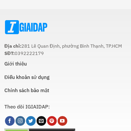
Cách
Lúc
Thực
Nào
Hiện
Là
Thích
Hợp
Nhất:
Hướng
Dẫn
Chi
Địa chỉ:
281 Lê Quan Định, phường Bình Thạnh, TP.HCM
Tiết
SĐT:
0392222179
Giới thiệu
Điều khoản sử dụng
Chính sách bảo mật
Theo dõi IGIAIDAP: