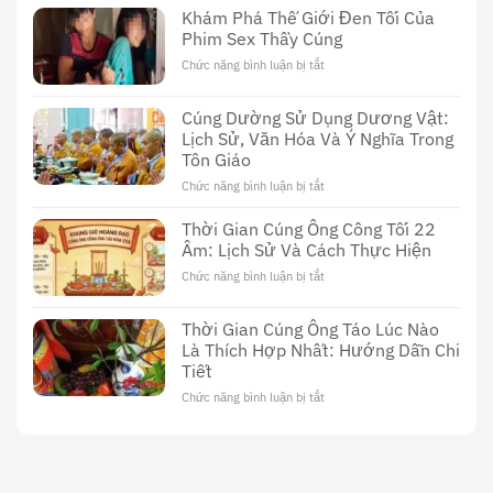
Sex
Khám Phá Thế Giới Đen Tối Của
Thầy
Phim Sex Thầy Cúng
Cúng
Đài
Chức năng bình luận bị tắt
ở
Loan:
Khám
Khám
Phá
Cúng Dường Sử Dụng Dương Vật:
Phá
Thế
Nền
Lịch Sử, Văn Hóa Và Ý Nghĩa Trong
Giới
Văn
Tôn Giáo
Đen
Hóa
Tối
Chức năng bình luận bị tắt
ở
Độc
Của
Cúng
Đáo
Phim
Dường
Thời Gian Cúng Ông Công Tối 22
Sex
Sử
Âm: Lịch Sử Và Cách Thực Hiện
Thầy
Dụng
Cúng
Chức năng bình luận bị tắt
ở
Dương
Thời
Vật:
Gian
Lịch
Thời Gian Cúng Ông Táo Lúc Nào
Cúng
Sử,
Là Thích Hợp Nhất: Hướng Dẫn Chi
Ông
Văn
Tiết
Công
Hóa
Tối
Và
Chức năng bình luận bị tắt
ở
22
Ý
Thời
Âm:
Nghĩa
Gian
Lịch
Trong
Cúng
Sử
Tôn
Ông
Và
Giáo
Táo