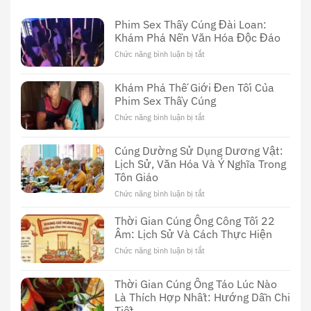
Phim Sex Thầy Cúng Đài Loan:
Khám Phá Nền Văn Hóa Độc Đáo
Chức năng bình luận bị tắt
ở
Phim
Sex
Khám Phá Thế Giới Đen Tối Của
Thầy
Phim Sex Thầy Cúng
Cúng
Đài
Chức năng bình luận bị tắt
ở
Loan:
Khám
Khám
Phá
Cúng Dường Sử Dụng Dương Vật:
Phá
Thế
Nền
Lịch Sử, Văn Hóa Và Ý Nghĩa Trong
Giới
Văn
Tôn Giáo
Đen
Hóa
Tối
Chức năng bình luận bị tắt
ở
Độc
Của
Cúng
Đáo
Phim
Dường
Thời Gian Cúng Ông Công Tối 22
Sex
Sử
Âm: Lịch Sử Và Cách Thực Hiện
Thầy
Dụng
Cúng
Chức năng bình luận bị tắt
ở
Dương
Thời
Vật:
Gian
Lịch
Thời Gian Cúng Ông Táo Lúc Nào
Cúng
Sử,
Là Thích Hợp Nhất: Hướng Dẫn Chi
Ông
Văn
Tiết
Công