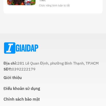
Hóa
Tối
Và
Chức năng bình luận bị tắt
ở
22
Ý
Thời
Âm:
Nghĩa
Gian
Lịch
Trong
Cúng
Sử
Tôn
Ông
Và
Giáo
Táo
Cách
Lúc
Thực
Nào
Hiện
Là
Thích
Hợp
Nhất:
Hướng
Dẫn
Chi
Địa chỉ:
281 Lê Quan Định, phường Bình Thạnh, TP.HCM
Tiết
SĐT:
0392222179
Giới thiệu
Điều khoản sử dụng
Chính sách bảo mật