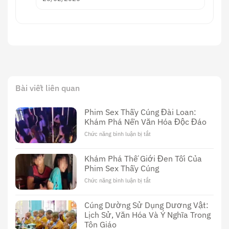
Bài viết liên quan
Phim Sex Thầy Cúng Đài Loan:
Khám Phá Nền Văn Hóa Độc Đáo
Chức năng bình luận bị tắt
ở
Phim
Sex
Khám Phá Thế Giới Đen Tối Của
Thầy
Phim Sex Thầy Cúng
Cúng
Đài
Chức năng bình luận bị tắt
ở
Loan:
Khám
Khám
Phá
Cúng Dường Sử Dụng Dương Vật:
Phá
Thế
Nền
Lịch Sử, Văn Hóa Và Ý Nghĩa Trong
Giới
Văn
Tôn Giáo
Đen