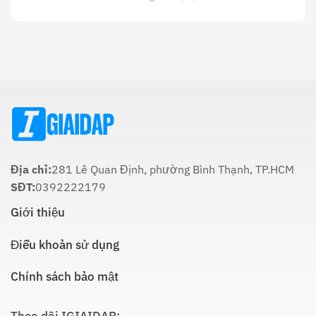
22
Ý
Thời
Âm:
Nghĩa
Gian
Lịch
Trong
Cúng
Sử
Tôn
Ông
Và
Giáo
Táo
Cách
Lúc
Thực
Nào
Hiện
Là
Thích
Hợp
Nhất:
Hướng
Dẫn
Chi
Địa chỉ:
281 Lê Quan Định, phường Bình Thạnh, TP.HCM
Tiết
SĐT:
0392222179
Giới thiệu
Điều khoản sử dụng
Chính sách bảo mật
Theo dõi IGIAIDAP: