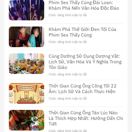
Phim Sex Thầy Cúng Đài Loan:
Khám Phá Nền Văn Hóa Độc Đáo
Chức năng bình luận bị tắt
ở
Phim
Sex
Khám Phá Thế Giới Đen Tối Của
Thầy
Phim Sex Thầy Cúng
Cúng
Đài
Chức năng bình luận bị tắt
ở
Loan:
Khám
Khám
Phá
Cúng Dường Sử Dụng Dương Vật:
Phá
Thế
Nền
Lịch Sử, Văn Hóa Và Ý Nghĩa Trong
Giới
Văn
Tôn Giáo
Đen
Hóa
Tối
Chức năng bình luận bị tắt
ở
Độc
Của
Cúng
Đáo
Phim
Dường
Thời Gian Cúng Ông Công Tối 22
Sex
Sử
Âm: Lịch Sử Và Cách Thực Hiện
Thầy
Dụng
Cúng
Chức năng bình luận bị tắt
ở
Dương
Thời
Vật:
Gian
Lịch
Thời Gian Cúng Ông Táo Lúc Nào
Cúng
Sử,
Là Thích Hợp Nhất: Hướng Dẫn Chi
Ông
Văn
Tiết
Công
Hóa
Tối
Và
Chức năng bình luận bị tắt
ở