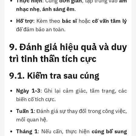
Thực hiện
: Cúng
đơn giản
, tập trung vào
âm
nhạc nhẹ
,
ánh sáng êm
.
Hỗ trợ
: Kèm theo
bác sĩ
hoặc
cố vấn tâm lý
để đảm bảo an toàn.
9. Đánh giá hiệu quả và duy
trì tinh thần tích cực
9.1. Kiểm tra sau cúng
Ngày 1-3
: Ghi lại cảm giác, tâm trạng, các
biến cố tích cực.
Tuần 1
: Đánh giá sự thay đổi trong công việc,
mối quan hệ.
Tháng 1
: Nếu cần, thực hiện
cúng bổ sung