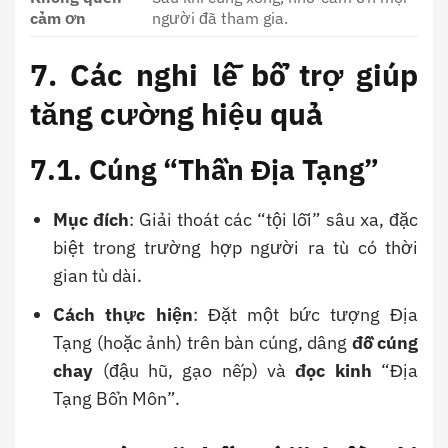
cảm ơn
người đã tham gia.
7. Các nghi lễ bổ trợ giúp
tăng cường hiệu quả
7.1. Cúng “Thần Địa Tạng”
Mục đích
: Giải thoát các “tội lỗi” sâu xa, đặc
biệt trong trường hợp người ra tù có thời
gian tù dài.
Cách thực hiện
: Đặt một bức tượng Địa
Tạng (hoặc ảnh) trên bàn cúng, dâng
đồ cúng
chay
(đậu hũ, gạo nếp) và
đọc kinh
“Địa
Tạng Bổn Môn”.