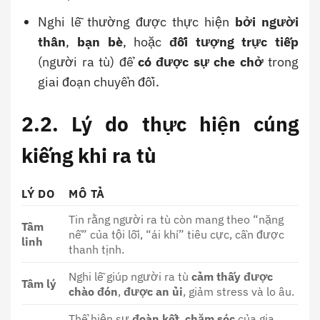
Nghi lễ thường được thực hiện
bởi người
thân
,
bạn bè
, hoặc
đối tượng trực tiếp
(người ra tù) để
có được sự che chở
trong
giai đoạn chuyển đổi.
2.2. Lý do thực hiện cúng
kiếng khi ra tù
LÝ DO
MÔ TẢ
Tin rằng người ra tù còn mang theo “nặng
Tâm
nề” của tội lỗi, “ái khí” tiêu cực, cần được
linh
thanh tịnh.
Nghi lễ giúp người ra tù
cảm thấy được
Tâm lý
chào đón
,
được an ủi
, giảm stress và lo âu.
Thể hiện sự
đoàn kết
,
chăm sóc
của gia