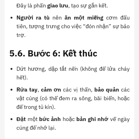
Đây là phần
giao lưu
, tạo sự gắn kết.
Người ra tù
nên
ăn một miếng
cơm đầu
tiên, tượng trưng cho việc “đón nhận” sự bảo
trợ.
5.6. Bước 6: Kết thúc
Dứt hương, dập tắt nến (không để lửa cháy
hết).
Rửa tay
,
cảm ơn
các vị thần,
bảo quản
các
vật cúng (có thể đem ra sông, bãi biển, hoặc
để trong tủ kín).
Đặt
một
bức ảnh
hoặc
bản ghi nhớ
về ngày
cúng để nhớ lại.