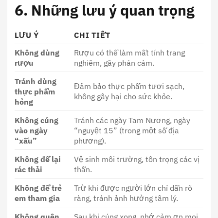
6. Những lưu ý quan trọng
LƯU Ý
CHI TIẾT
Không dùng
Rượu có thể làm mất tính trang
rượu
nghiêm, gây phản cảm.
Tránh dùng
Đảm bảo thực phẩm tươi sạch,
thực phẩm
không gây hại cho sức khỏe.
hỏng
Không cúng
Tránh các ngày Tam Nương, ngày
vào ngày
“nguyệt 15” (trong một số địa
“xấu”
phương).
Không để lại
Vệ sinh môi trường, tôn trọng các vị
rác thải
thần.
Không để trẻ
Trừ khi được người lớn chỉ dẫn rõ
em tham gia
ràng, tránh ảnh hưởng tâm lý.
Không quên
Sau khi cúng xong, nhớ cảm ơn mọi