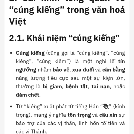
“cúng kiếng” trong văn hoá
Việt
2.1. Khái niệm “cúng kiếng”
Cúng kiếng
(cũng gọi là “cúng kiêng”, “cúng
kiêng”, “cúng kiêm”) là một nghi lễ
tín
ngưỡng
nhằm
bảo vệ
,
xua đuổi
và
cân bằng
năng lượng tiêu cực sau một sự kiện lớn,
thường là
bị giam
,
bệnh tật
,
tai nạn
, hoặc
đám chết
.
Từ “kiếng” xuất phát từ tiếng Hán “
敬
” (kính
trọng), mang ý nghĩa
tôn trọng
và
cầu xin
sự
bảo trợ của các vị thần, linh hồn tổ tiên và
các vị Thánh.