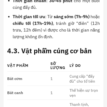
Thời gian chuẩn
:
30-45 phút
cho một buổi
cúng đầy đủ.
Thời gian tối ưu
: Từ
sáng sớm (7h-9h)
hoặc
chiều tối (17h-19h)
, tránh giờ “điên” (12h
trưa, 12h đêm) vì được cho là thời gian năng
lượng không ổn định.
4.3. Vật phẩm cúng cơ bản
SỐ
VẬT PHẨM
LÝ DO
LƯỢNG
Cung cấp “đầy
Bát cơm
1
đủ” cho tổ tiên
Thể hiện sự trọn
Bát canh
1
vẹn
Thanh tịnh,