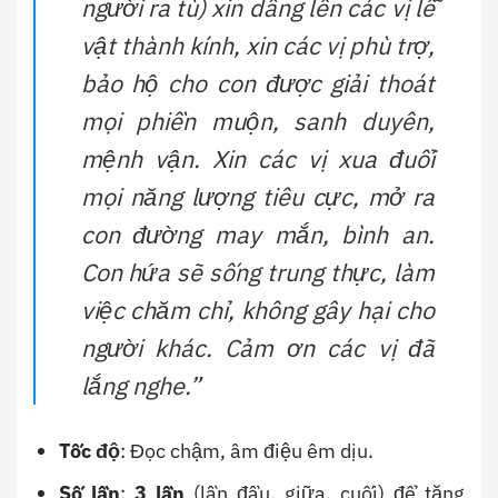
người ra tù) xin dâng lên các vị lễ
vật thành kính, xin các vị phù trợ,
bảo hộ cho con được giải thoát
mọi phiền muộn, sanh duyên,
mệnh vận. Xin các vị xua đuổi
mọi năng lượng tiêu cực, mở ra
con đường may mắn, bình an.
Con hứa sẽ sống trung thực, làm
việc chăm chỉ, không gây hại cho
người khác. Cảm ơn các vị đã
lắng nghe.”
Tốc độ
: Đọc chậm, âm điệu êm dịu.
Số lần
:
3 lần
(lần đầu, giữa, cuối) để tăng