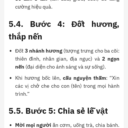
cường hiệu quả.
5.4. Bước 4: Đốt hương,
thắp nến
Đốt
3 nhánh hương
(tượng trưng cho ba cõi:
thiên đình, nhân gian, địa ngục) và
2 ngọn
nến
(đại diện cho ánh sáng và sự sống).
Khi hương bốc lên,
cầu nguyện thầm
: “Xin
các vị chở che cho con (tên) trong mọi hành
trình.”
5.5. Bước 5: Chia sẻ lễ vật
Mời mọi người
ăn cơm, uống trà, chia bánh.