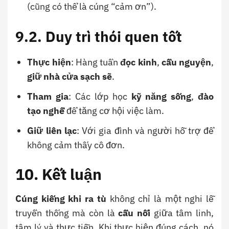
(cũng có thể là cúng “cảm ơn”).
9.2. Duy trì thói quen tốt
Thực hiện
: Hàng tuần
đọc kinh
,
cầu nguyện
,
giữ nhà cửa sạch sẽ
.
Tham gia
: Các lớp học
kỹ năng sống
,
đào
tạo nghề
để tăng cơ hội việc làm.
Giữ liên lạc
: Với gia đình và người hỗ trợ để
không cảm thấy cô đơn.
10. Kết luận
Cúng kiếng khi ra tù
không chỉ là một nghi lễ
truyền thống mà còn là
cầu nối
giữa tâm linh,
tâm lý và thực tiễn. Khi thực hiện đúng cách, nó