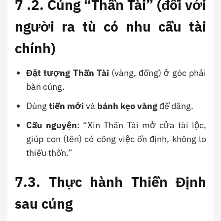
7
.2. Cúng “Thần Tài”
(đối với
người ra tù có nhu cầu tài
chính)
Đặt tượng Thần Tài
(vàng, đồng) ở góc phải
bàn cúng.
Dùng
tiền mới
và
bánh kẹo vàng
để dâng.
Cầu nguyện
: “Xin Thần Tài mở cửa tài lộc,
giúp con (tên) có công việc ổn định, không lo
thiếu thốn.”
7.3. Thực hành
Thiền Định
sau cúng