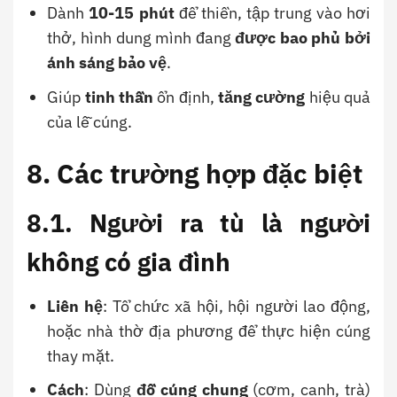
Dành
10-15 phút
để thiền, tập trung vào hơi
thở, hình dung mình đang
được bao phủ bởi
ánh sáng bảo vệ
.
Giúp
tinh thần
ổn định,
tăng cường
hiệu quả
của lễ cúng.
8. Các trường hợp đặc biệt
8.1. Người ra tù là người
không có gia đình
Liên hệ
: Tổ chức xã hội, hội người lao động,
hoặc nhà thờ địa phương để thực hiện cúng
thay mặt.
Cách
: Dùng
đồ cúng chung
(cơm, canh, trà)