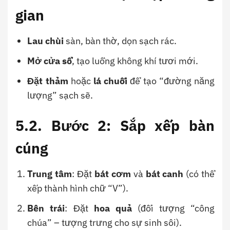
gian
Lau chùi
sàn, bàn thờ, dọn sạch rác.
Mở cửa sổ
, tạo luồng không khí tươi mới.
Đặt thảm
hoặc
lá chuối
để tạo “đường năng
lượng” sạch sẽ.
5.2. Bước 2: Sắp xếp bàn
cúng
Trung tâm
: Đặt
bát cơm
và
bát canh
(có thể
xếp thành hình chữ “V”).
Bên trái
: Đặt
hoa quả
(đối tượng “công
chúa” – tượng trưng cho sự sinh sôi).