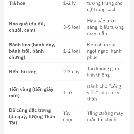
Trà hoa
1-2 ly
tượng trưng cho
sự trong sạch
Màu sắc tươi
Hoa quả (đu đủ,
3-5 loại
sáng, biểu tượng
chuối, cam)
may mắn
Bánh kẹo (bánh dày,
Đón nhận sự
bánh trôi, bánh
1-2 loại
ngọt ngào, hạnh
chưng)
phúc
Tạo không gian
Nến, hương
2-3 cây
linh thiêng
Dành cho “công
Tiền vàng (tiền giấy
1 tờ
việc” của các vị
mới)
thần
Đồ cúng đặc trưng
Tùy
Tăng cường may
(đá quý, tượng Thần
chọn
mắn tài chính
Tài)