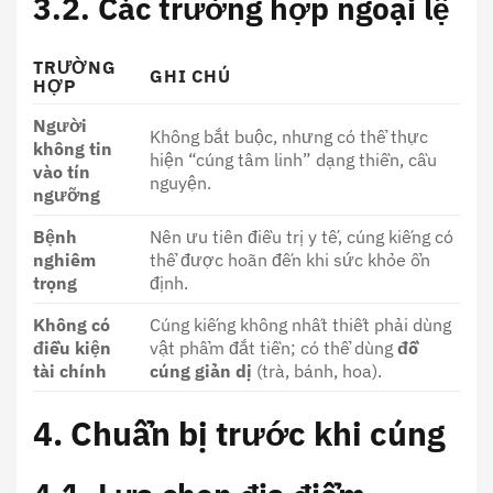
3.2. Các trường hợp ngoại lệ
TRƯỜNG
GHI CHÚ
HỢP
Người
Không bắt buộc, nhưng có thể thực
không tin
hiện “cúng tâm linh” dạng thiền, cầu
vào tín
nguyện.
ngưỡng
Bệnh
Nên ưu tiên điều trị y tế, cúng kiếng có
nghiêm
thể được hoãn đến khi sức khỏe ổn
trọng
định.
Không có
Cúng kiếng không nhất thiết phải dùng
điều kiện
vật phẩm đắt tiền; có thể dùng
đồ
tài chính
cúng giản dị
(trà, bánh, hoa).
4. Chuẩn bị trước khi cúng