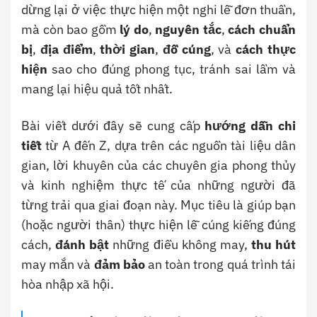
dừng lại ở việc thực hiện một nghi lễ đơn thuần,
mà còn bao gồm
lý do
,
nguyên tắc
,
cách chuẩn
bị
,
địa điểm
,
thời gian
,
đồ cúng
, và
cách thực
hiện
sao cho đúng phong tục, tránh sai lầm và
mang lại hiệu quả tốt nhất.
Bài viết dưới đây sẽ cung cấp
hướng dẫn chi
tiết
từ A đến Z, dựa trên các nguồn tài liệu dân
gian, lời khuyên của các chuyên gia phong thủy
và kinh nghiệm thực tế của những người đã
từng trải qua giai đoạn này. Mục tiêu là giúp bạn
(hoặc người thân) thực hiện lễ cúng kiếng đúng
cách,
đánh bật
những điều không may,
thu hút
may mắn và
đảm bảo
an toàn trong quá trình tái
hòa nhập xã hội.