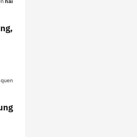
ện
hai
ạng,
 quen
rung