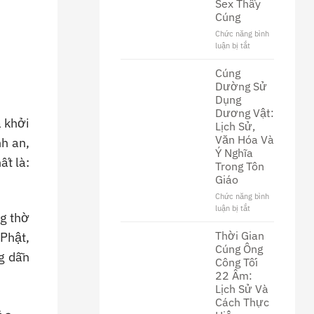
Sex Thầy
Khám
Cúng
Phá
Nền
Chức năng bình
Văn
luận bị tắt
ở
Hóa
Khám
Độc
Phá
Cúng
Đáo
Thế
Dường Sử
Giới
Dụng
Đen
Dương Vật:
Tối
à khởi
Lịch Sử,
Của
Văn Hóa Và
h an,
Phim
Ý Nghĩa
Sex
ất là:
Trong Tôn
Thầy
Cúng
Giáo
Chức năng bình
luận bị tắt
ở
ng thờ
Cúng
Dường
Thời Gian
 Phật,
Sử
Cúng Ông
ng dẫn
Dụng
Công Tối
Dương
22 Âm:
Vật:
Lịch Sử Và
Lịch
Cách Thực
Sử,