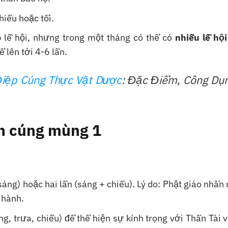
hiều hoặc tối.
 lễ hội, nhưng trong một tháng có thể có
nhiều lễ hội
 lên tới 4-6 lần.
Điệp Cúng Thực Vật Dược
: Đặc Điểm, Công Dụ
lần cúng mùng 1
áng) hoặc hai lần (sáng + chiều). Lý do: Phật giáo nhấ
 hành.
, trưa, chiều) để thể hiện sự kính trọng với Thần Tài 