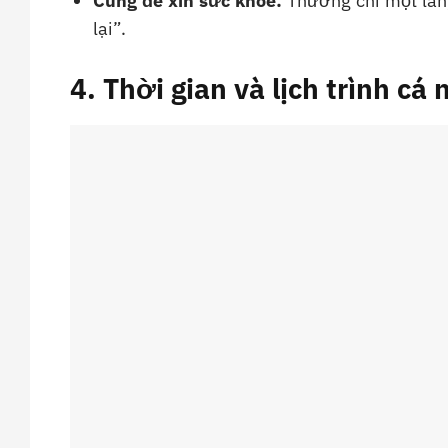
Cúng để xin sức khỏe:
Thường chỉ một lần,
lại”.
4. Thời gian và lịch trình cá