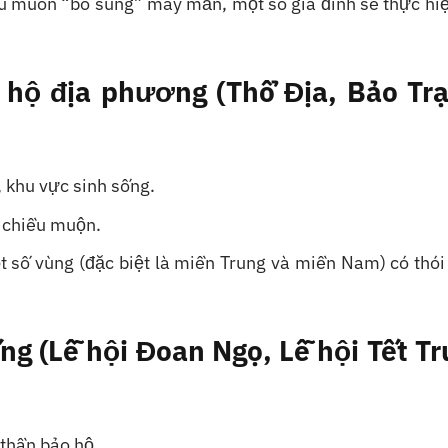
ếu muốn “bổ sung” may mắn, một số gia đình sẽ thực hi
o hộ địa phương (Thổ Địa, Bảo Tr
 khu vực sinh sống.
 chiều muộn.
 số vùng (đặc biệt là miền Trung và miền Nam) có thói
ống (Lễ hội Đoan Ngọ, Lễ hội Tết T
 thần bảo hộ.