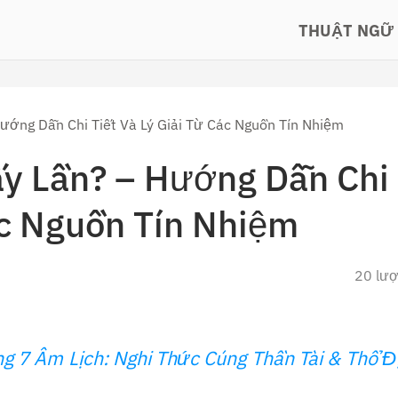
THUẬT NGỮ
ớng Dẫn Chi Tiết Và Lý Giải Từ Các Nguồn Tín Nhiệm
y Lần? – Hướng Dẫn Chi
ác Nguồn Tín Nhiệm
20 lư
g 7 Âm Lịch: Nghi Thức Cúng Thần Tài & Thổ Đ