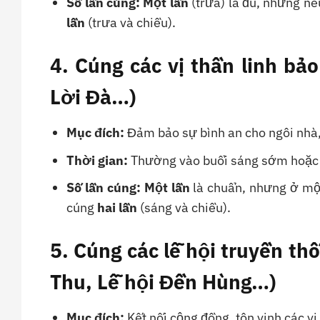
Số lần cúng:
Một lần
(trưa) là đủ, nhưng n
lần
(trưa và chiều).
4. Cúng các vị thần linh bả
Lời Đà…)
Mục đích:
Đảm bảo sự bình an cho ngôi nhà,
Thời gian:
Thường vào buổi sáng sớm hoặc
Số lần cúng:
Một lần
là chuẩn, nhưng ở một
cúng
hai lần
(sáng và chiều).
5. Cúng các lễ hội truyền th
Thu, Lễ hội Đền Hùng…)
Mục đích:
Kết nối cộng đồng, tôn vinh các vị