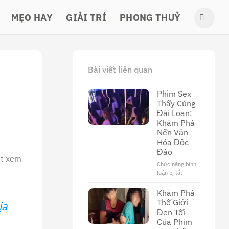
MẸO HAY
GIẢI TRÍ
PHONG THUỶ
Bài viết liên quan
Phim Sex
Thầy Cúng
Đài Loan:
Khám Phá
Nền Văn
Hóa Độc
Đáo
ợt xem
Chức năng bình
luận bị tắt
ở
Phim
Sex
Khám Phá
Thầy
Thế Giới
ịa
Cúng
Đen Tối
Đài
Của Phim
Loan: