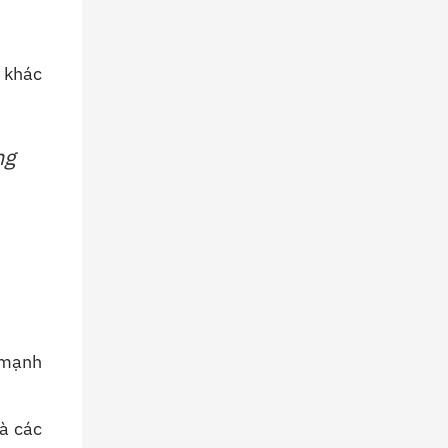
khác
ng
n mạnh
và các