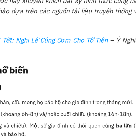
ộc hay khuyến khích bất kỳ hình thức cúng n
ảo dựa trên các nguồn tài liệu truyền thống 
 Tết: Nghi Lễ Cúng Cơm Cho Tổ Tiên
– Ý Nghĩ
hổ biến
)
nhân, cầu mong họ bảo hộ cho gia đình trong tháng mới.
(khoảng 6h-8h) và/hoặc buổi chiều (khoảng 16h-18h).
g và chiều). Một số gia đình có thói quen cúng
ba lần
(
và bảo hộ.