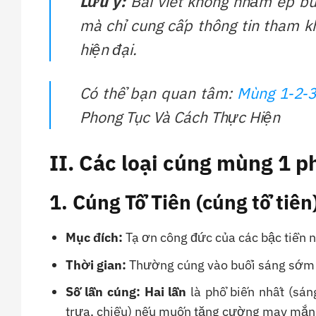
Lưu ý:
Bài viết không nhằm ép bu
mà chỉ cung cấp thông tin tham kh
hiện đại.
Có thể bạn quan tâm:
Mùng 1‑2‑3
Phong Tục Và Cách Thực Hiện
II. Các loại cúng mùng 1 p
1. Cúng Tổ Tiên (cúng tổ tiên
Mục đích:
Tạ ơn công đức của các bậc tiền 
Thời gian:
Thường cúng vào buổi sáng sớm 
Số lần cúng:
Hai lần
là phổ biến nhất (sán
trưa, chiều) nếu muốn tăng cường may mắn 