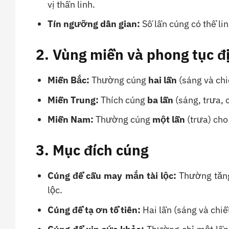
vị thần linh.
Tín ngưỡng dân gian:
Số lần cúng có thể lin
2. Vùng miền và phong tục 
Miền Bắc:
Thường cúng
hai lần
(sáng và chi
Miền Trung:
Thích cúng
ba lần
(sáng, trưa, 
Miền Nam:
Thường cúng
một lần
(trưa) cho
3. Mục đích cúng
Cúng để cầu may mắn tài lộc:
Thường tăng 
lộc.
Cúng để tạ ơn tổ tiên:
Hai lần (sáng và chiều