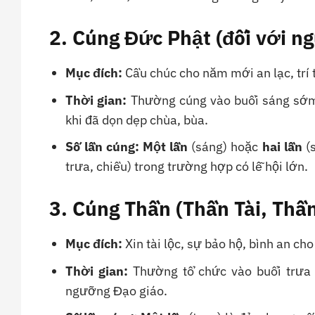
2. Cúng Đức Phật (đối với ng
Mục đích:
Cầu chúc cho năm mới an lạc, trí t
Thời gian:
Thường cúng vào buổi sáng sớm 
khi đã dọn dẹp chùa, bùa.
Số lần cúng:
Một lần
(sáng) hoặc
hai lần
(s
trưa, chiều) trong trường hợp có lễ hội lớn.
3. Cúng Thần (Thần Tài, Th
Mục đích:
Xin tài lộc, sự bảo hộ, bình an cho
Thời gian:
Thường tổ chức vào buổi trưa (
ngưỡng Đạo giáo.