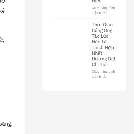
ào
Hiện
Văn
Hóa
Chức năng bình
và
Và
luận bị tắt
ở
Ý
Thời
Nghĩa
Gian
Thời Gian
Trong
Cúng
Cúng Ông
Tôn
Ông
Táo Lúc
Giáo
a,
Công
Nào Là
Tối
Thích Hợp
22
Nhất:
Âm:
Hướng Dẫn
Lịch
Chi Tiết
Sử
Và
Chức năng bình
Cách
luận bị tắt
ở
Thực
Thời
Hiện
Gian
Cúng
Ông
Táo
Lúc
Nào
Là
Thích
sáng,
Hợp
Nhất: