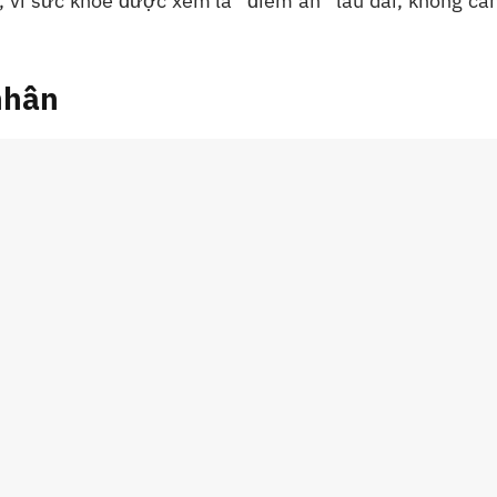
 vì sức khỏe được xem là “điềm an” lâu dài, không cần
 nhân