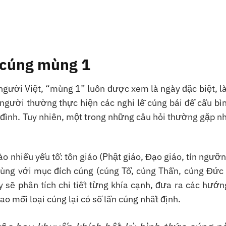
c cúng mùng 1
người Việt, “mùng 1” luôn được xem là ngày đặc biệt, l
người thường thực hiện các nghi lễ cúng bái để cầu bìn
 đình. Tuy nhiên, một trong những câu hỏi thường gặp nh
ào nhiều yếu tố: tôn giáo (Phật giáo, Đạo giáo, tín ngưỡ
 cùng với mục đích cúng (cúng Tổ, cúng Thần, cúng Đức
ây sẽ phân tích chi tiết từng khía cạnh, đưa ra các hướ
sao mỗi loại cúng lại có số lần cúng nhất định.