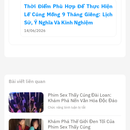
Thời Điểm Phù Hợp Để Thực Hiện
Lễ Cúng Mồng 9 Tháng Giêng: Lịch
Sử, Ý Nghĩa Và Kinh Nghiệm
14/06/2026
Bài viết liên quan
Phim Sex Thầy Cúng Đài Loan:
Khám Phá Nền Văn Hóa Độc Đáo
Chức năng bình luận bị tắt
ở
Phim
Sex
Khám Phá Thế Giới Đen Tối Của
Thầy
Phim Sex Thầy Cúng
Cúng