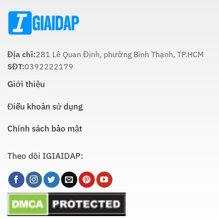
Là
Thích
Hợp
Nhất:
Hướng
Dẫn
Chi
Địa chỉ:
281 Lê Quan Định, phường Bình Thạnh, TP.HCM
Tiết
SĐT:
0392222179
Giới thiệu
Điều khoản sử dụng
Chính sách bảo mật
Theo dõi IGIAIDAP: