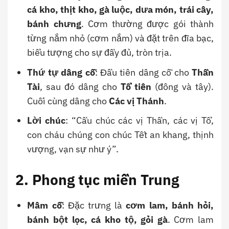
cá kho, thịt kho, gà luộc, dưa món, trái cây,
bánh chưng
. Cơm thường được gói thành
từng nắm nhỏ (cơm nắm) và đặt trên đĩa bạc,
biểu tượng cho sự đầy đủ, tròn trịa.
Thứ tự dâng cỗ
: Đầu tiên dâng cỗ cho
Thần
Tài
, sau đó dâng cho
Tổ tiên
(đông và tây).
Cuối cùng dâng cho
Các vị Thánh
.
Lời chúc
: “Cầu chúc các vị Thần, các vị Tổ,
con cháu chúng con chúc Tết an khang, thịnh
vượng, vạn sự như ý”.
2. Phong tục miền Trung
Mâm cỗ
: Đặc trưng là
cơm lam, bánh hỏi,
bánh bột lọc, cá kho tộ, gỏi gà
. Cơm lam