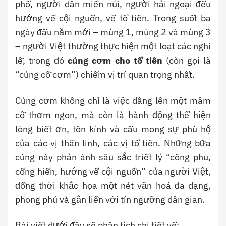
phố, người dân miền núi, người hải ngoại đều
hướng về cội nguồn, về tổ tiên. Trong suốt ba
ngày đầu năm mới – mùng 1, mùng 2 và mùng 3
– người Việt thường thực hiện một loạt các nghi
lễ, trong đó
cúng cơm cho tổ tiên
(còn gọi là
“cúng cỗ cơm”) chiếm vị trí quan trọng nhất.
Cúng cơm không chỉ là việc dâng lên một mâm
cỗ thơm ngon, mà còn là hành động thể hiện
lòng biết ơn, tôn kính và cầu mong sự phù hộ
của các vị thần linh, các vị tổ tiên. Những bữa
cúng này phản ánh sâu sắc triết lý “công phu,
cống hiến, hướng về cội nguồn” của người Việt,
đồng thời khắc họa một nét văn hoá đa dạng,
phong phú và gắn liền với tín ngưỡng dân gian.
Bài viết dưới đây sẽ phân tích chi tiết về: