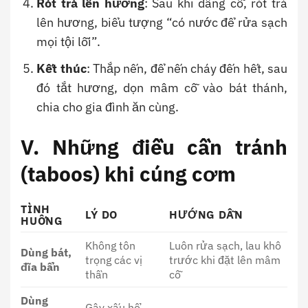
Rót trà lên hương
: Sau khi dâng cỗ, rót trà
lên hương, biểu tượng “có nước để rửa sạch
mọi tội lỗi”.
Kết thúc
: Thắp nến, để nến cháy đến hết, sau
đó tắt hương, dọn mâm cỗ vào bát thánh,
chia cho gia đình ăn cùng.
V. Những điều cần tránh
(taboos) khi cúng cơm
TÌNH
LÝ DO
HƯỚNG DẪN
HUỐNG
Không tôn
Luôn rửa sạch, lau khô
Dùng bát,
trọng các vị
trước khi đặt lên mâm
đĩa bẩn
thần
cỗ
Dùng
Gây xấu hổ,