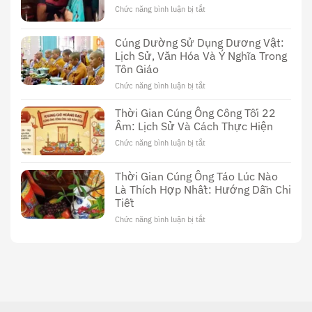
Đài
Chức năng bình luận bị tắt
ở
Loan:
Khám
Khám
Phá
Cúng Dường Sử Dụng Dương Vật:
Phá
Thế
Nền
Lịch Sử, Văn Hóa Và Ý Nghĩa Trong
Giới
Văn
Tôn Giáo
Đen
Hóa
Tối
Chức năng bình luận bị tắt
ở
Độc
Của
Cúng
Đáo
Phim
Dường
Thời Gian Cúng Ông Công Tối 22
Sex
Sử
Âm: Lịch Sử Và Cách Thực Hiện
Thầy
Dụng
Cúng
Chức năng bình luận bị tắt
ở
Dương
Thời
Vật:
Gian
Lịch
Thời Gian Cúng Ông Táo Lúc Nào
Cúng
Sử,
Là Thích Hợp Nhất: Hướng Dẫn Chi
Ông
Văn
Tiết
Công
Hóa
Tối
Và
Chức năng bình luận bị tắt
ở
22
Ý
Thời
Âm:
Nghĩa
Gian
Lịch
Trong
Cúng
Sử
Tôn
Ông
Và
Giáo
Táo
Cách
Lúc
Thực
Nào
Hiện