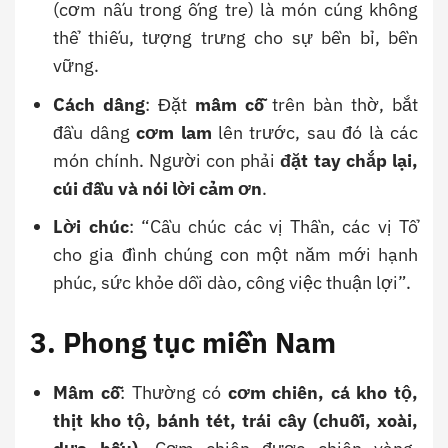
(cơm nấu trong ống tre) là món cúng không
thể thiếu, tượng trưng cho sự bền bỉ, bền
vững.
Cách dâng
: Đặt
mâm cỗ
trên bàn thờ, bắt
đầu dâng
cơm lam
lên trước, sau đó là các
món chính. Người con phải
đặt tay chắp lại,
cúi đầu và nói lời cảm ơn
.
Lời chúc
: “Cầu chúc các vị Thần, các vị Tổ
cho gia đình chúng con một năm mới hạnh
phúc, sức khỏe dồi dào, công việc thuận lợi”.
3. Phong tục miền Nam
Mâm cỗ
: Thường có
cơm chiên, cá kho tộ,
thịt kho tộ, bánh tét, trái cây (chuối, xoài,