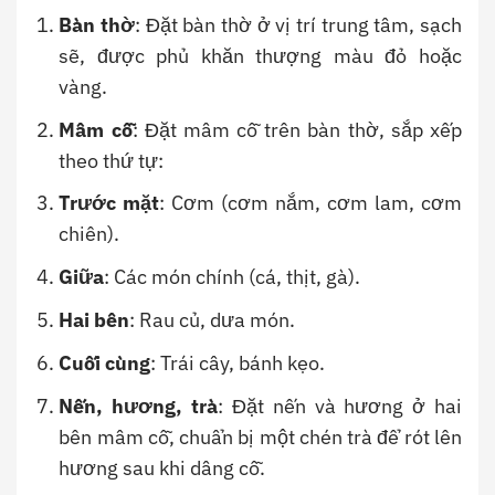
Bàn thờ
: Đặt bàn thờ ở vị trí trung tâm, sạch
sẽ, được phủ khăn thượng màu đỏ hoặc
vàng.
Mâm cỗ
: Đặt mâm cỗ trên bàn thờ, sắp xếp
theo thứ tự:
Trước mặt
: Cơm (cơm nắm, cơm lam, cơm
chiên).
Giữa
: Các món chính (cá, thịt, gà).
Hai bên
: Rau củ, dưa món.
Cuối cùng
: Trái cây, bánh kẹo.
Nến, hương, trà
: Đặt nến và hương ở hai
bên mâm cỗ, chuẩn bị một chén trà để rót lên
hương sau khi dâng cỗ.