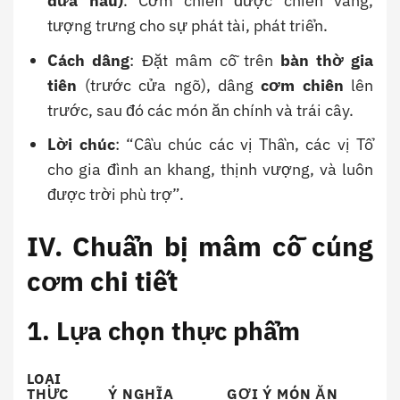
dưa hấu)
. Cơm chiên được chiên vàng,
tượng trưng cho sự phát tài, phát triển.
Cách dâng
: Đặt mâm cỗ trên
bàn thờ gia
tiên
(trước cửa ngõ), dâng
cơm chiên
lên
trước, sau đó các món ăn chính và trái cây.
Lời chúc
: “Cầu chúc các vị Thần, các vị Tổ
cho gia đình an khang, thịnh vượng, và luôn
được trời phù trợ”.
IV. Chuẩn bị mâm cỗ cúng
cơm chi tiết
1. Lựa chọn thực phẩm
LOẠI
THỰC
Ý NGHĨA
GỢI Ý MÓN ĂN