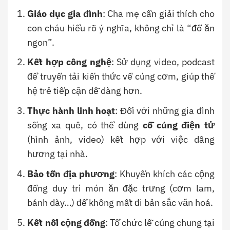
Giáo dục gia đình
: Cha mẹ cần giải thích cho
con cháu hiểu rõ ý nghĩa, không chỉ là “đồ ăn
ngon”.
Kết hợp công nghệ
: Sử dụng video, podcast
để truyền tải kiến thức về cúng cơm, giúp thế
hệ trẻ tiếp cận dễ dàng hơn.
Thực hành linh hoạt
: Đối với những gia đình
sống xa quê, có thể dùng
cỗ cúng điện tử
(hình ảnh, video) kết hợp với việc dâng
hương tại nhà.
Bảo tồn địa phương
: Khuyến khích các cộng
đồng duy trì món ăn đặc trưng (cơm lam,
bánh dày…) để không mất đi bản sắc văn hoá.
Kết nối cộng đồng
: Tổ chức lễ cúng chung tại