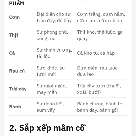
PHẨM
Đại diện cho sự
Cơm trắng, cơm nắm,
Cơm
tròn đầy, đủ đầy
cơm lam, cơm chiên
Sự phong phú,
Thịt kho, thịt luộc, gà
Thịt
sung túc
quay
Sự thịnh vượng,
Cá
Cá kho tộ, cá hấp
tài lộc
Sức khỏe, sự
Dưa món, rau luộc,
Rau củ
tươi mới
dưa leo
Sự ngọt ngào,
Trái cây tươi (chuối,
Trái cây
may mắn
xoài, bưởi)
Sự đoàn kết,
Bánh chưng, bánh tét,
Bánh
sum vầy
bánh dày, bánh gối
2. Sắp xếp mâm cỗ