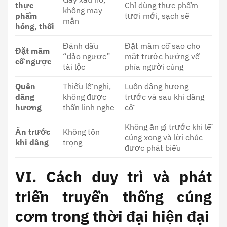
thực
Chỉ dùng thực phẩm
không may
phẩm
tươi mới, sạch sẽ
mắn
hỏng, thối
Đánh dấu
Đặt mâm cỗ sao cho
Đặt mâm
“đảo ngược”
mặt trước hướng về
cỗ ngược
tài lộc
phía người cúng
Quên
Thiếu lễ nghi,
Luôn dâng hương
dâng
không được
trước và sau khi dâng
hương
thần linh nghe
cỗ
Không ăn gì trước khi lễ
Ăn trước
Không tôn
cúng xong và lời chúc
khi dâng
trọng
được phát biểu
VI. Cách duy trì và phát
triển truyền thống cúng
cơm trong thời đại hiện đại