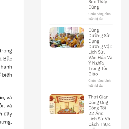
Sex Thầy
Khám
Cúng
Phá
Nền
Chức năng bình
Văn
luận bị tắt
ở
Hóa
Khám
Độc
Phá
Cúng
Đáo
Thế
Dường Sử
Giới
Dụng
Đen
Dương Vật:
Tối
trong
Lịch Sử,
Của
Văn Hóa Và
à Bắc
Phim
Ý Nghĩa
Sex
nhanh
Trong Tôn
Thầy
Cúng
Giáo
ổ biến
Chức năng bình
luận bị tắt
ở
Cúng
Dường
Thời Gian
ộc
, và
Sử
Cúng Ông
i, và
Dụng
Công Tối
Dương
22 Âm:
ới đây
Vật:
Lịch Sử Và
Lịch
gưỡng,
Cách Thực
Sử,