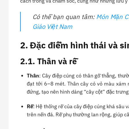
cách trồng và chăm sóc, cũng như những lưu ý 
Có thể bạn quan tâm:
Món Mặn Cú
Giáo Việt Nam
2. Đặc điểm hình thái và s
2.1. Thân và rễ
Thân
: Cây điệp cúng có thân gỗ thẳng, thư
đạt tới 6–8 mét. Thân cây có vỏ màu xám n
đứng, tạo nên hình dáng “cây cột” đặc trưng
Rễ
: Hệ thống rễ của cây điệp cúng khá sâu 
trên nền đá. Rễ phụ thường lan rộng, giúp cây