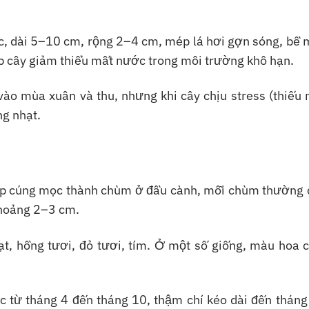
ục, dài 5–10 cm, rộng 2–4 cm, mép lá hơi gợn sóng, bề 
p cây giảm thiểu mất nước trong môi trường khô hạn.
vào mùa xuân và thu, nhưng khi cây chịu stress (thiếu
ng nhạt.
iệp cúng mọc thành chùm ở đầu cành, mỗi chùm thường 
khoảng 2–3 cm.
ạt, hồng tươi, đỏ tươi, tím. Ở một số giống, màu hoa c
ục từ tháng 4 đến tháng 10, thậm chí kéo dài đến thán