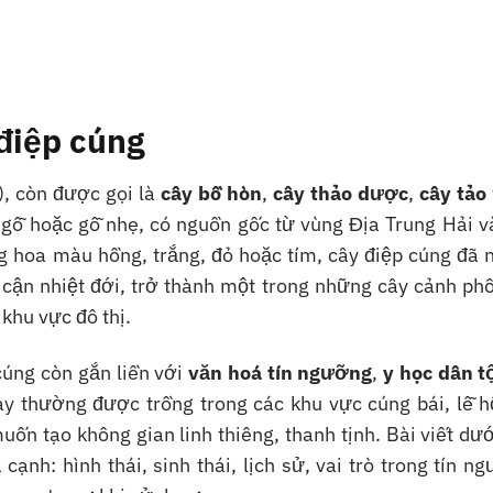
 điệp cúng
), còn được gọi là
cây bồ hòn
,
cây thảo dược
,
cây tảo
n gỗ hoặc gỗ nhẹ, có nguồn gốc từ vùng Địa Trung Hải v
g hoa màu hồng, trắng, đỏ hoặc tím, cây điệp cúng đã 
 cận nhiệt đới, trở thành một trong những cây cảnh ph
 khu vực đô thị.
cúng còn gắn liền với
văn hoá tín ngưỡng
,
y học dân t
y thường được trồng trong các khu vực cúng bái, lễ hộ
ốn tạo không gian linh thiêng, thanh tịnh. Bài viết dư
cạnh: hình thái, sinh thái, lịch sử, vai trò trong tín n