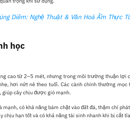
quan trọng khi sử dụng.
ng Diêm: Nghệ Thuật & Văn Hoá Ẩm Thực T
inh học
ờng cao từ 2–5 mét, nhưng trong môi trường thuận lợi 
hẹ, hơi nứt nẻ theo tuổi. Các cành chính thường mọc 
, giúp cây chịu được gió mạnh.
và mạnh, có khả năng bám chặt vào đất đá, thậm chí phát
 chịu hạn tốt và có khả năng tái sinh nhanh khi bị cắt tỉa