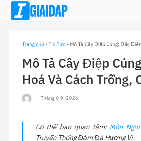
Skip
to
content
Trang chủ
-
Tin Tức
-
Mô Tả Cây Điệp Cúng: Đặc Điểm
Mô Tả Cây Điệp Cúng
Hoá Và Cách Trồng,
Tháng 6 9, 2026
Có thể bạn quan tâm:
Món Ngon
Truyền Thống Đậm Đà Hương Vị