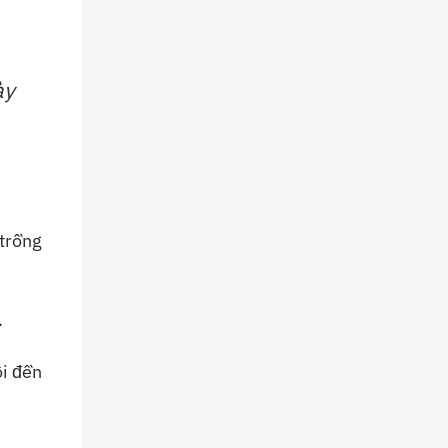
ày
trồng
.
ôi đền