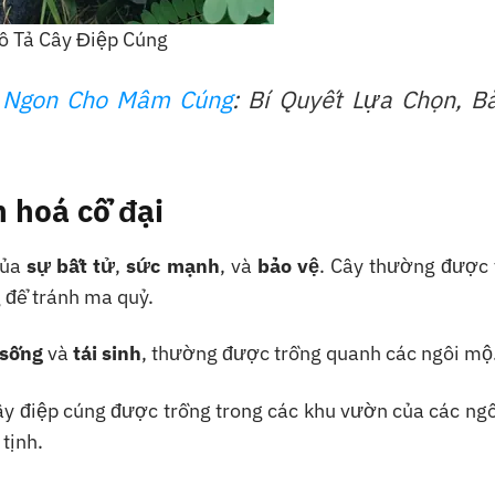
ô Tả Cây Điệp Cúng
 Ngon Cho Mâm Cúng
: Bí Quyết Lựa Chọn, B
n hoá cổ đại
của
sự bất tử
,
sức mạnh
, và
bảo vệ
. Cây thường được 
 để tránh ma quỷ.
 sống
và
tái sinh
, thường được trồng quanh các ngôi mộ
cây điệp cúng được trồng trong các khu vườn của các ng
tịnh.