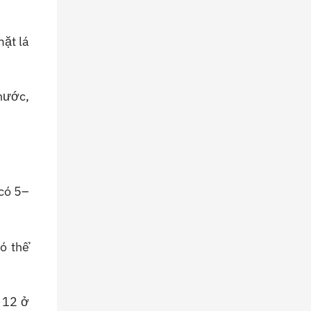
Hướng
Dẫn
Chi
mặt lá
Tiết
 nước,
có 5–
ó thể
g 12 ở