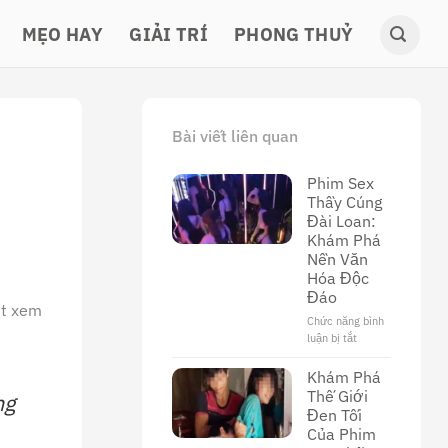
MẸO HAY
GIẢI TRÍ
PHONG THUỶ
Bài viết liên quan
Phim Sex
Thầy Cúng
Đài Loan:
Khám Phá
Nền Văn
Hóa Độc
Đáo
ợt xem
Chức năng bình
luận bị tắt
ở
Phim
Sex
Khám Phá
Thầy
Thế Giới
ng
Cúng
Đen Tối
Đài
Của Phim
Loan: