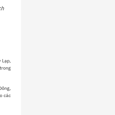
ch
y Lạp,
trong
Đông,
o các