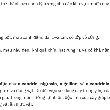
 trở thành lựa chọn lý tưởng cho các khu vực muốn duy 
ạng bột, màu xanh đậm, dài 1–2 cm, có lớp vỏ cứng.
n, màu nâu đen. Khi quả chín, hạt rụng ra và có khả nă
 độc
như
oleandrin
,
nigrosin
,
nigelline
, và
oleandrinic
ười và động vật. Do đó, việc sử dụng cây trong y học d
gia. Trong môi trường tự nhiên, độc tính của cây giúp 
g vật ăn thực vật.