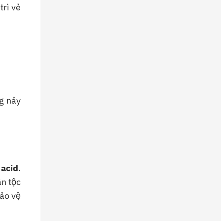
trì vẻ
ng nảy
 acid
.
ân tộc
bảo vệ