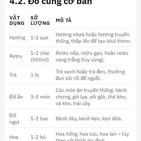
4.2. Đồ cúng cơ bản
VẬT
SỐ
MÔ TẢ
DỤNG
LƯỢNG
Hương nhựa hoặc hương truyền
Hương
1-2 que
thống, thắp lên để tạo khói thơm.
1-2 chai
Rượu nếp, rượu gạo, hoặc rượu
Rượu
(500ml)
vang trắng (tùy vùng).
Trà xanh hoặc trà đen, thường
Trà
1 lọ
đun sôi rồi để nguội.
Các món ăn truyền thống: bánh
Đồ ăn
3-5 món
chưng, giò lụa, xôi gấc, thịt kho,
cá kho, trái cây.
Đồ
1-2 loại
Bánh dày, bánh kẹo, kẹo dừa.
ngọt
Hoa hồng, hoa cúc, hoa lan – tùy
Hoa
1-2 bó
theo sở thích gia đình.