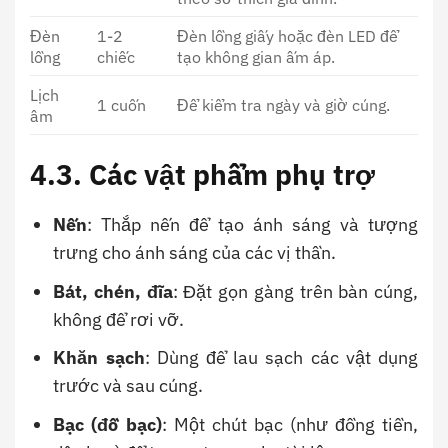
Đèn
1-2
Đèn lồng giấy hoặc đèn LED để
lồng
chiếc
tạo không gian ấm áp.
Lịch
1 cuốn
Để kiểm tra ngày và giờ cúng.
âm
4.3. Các vật phẩm phụ trợ
Nến
: Thắp nến để tạo ánh sáng và tượng
trưng cho ánh sáng của các vị thần.
Bát, chén, đĩa
: Đặt gọn gàng trên bàn cúng,
không để rơi vỡ.
Khăn sạch
: Dùng để lau sạch các vật dụng
trước và sau cúng.
Bạc (đồ bạc)
: Một chút bạc (như đồng tiền,