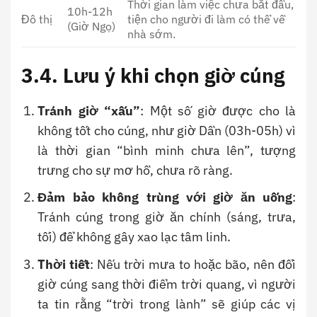
Thời gian làm việc chưa bắt đầu,
10h-12h
Đô thị
tiện cho người đi làm có thể về
(Giờ Ngọ)
nhà sớm.
3.4. Lưu ý khi chọn giờ cúng
Tránh giờ “xấu”
: Một số giờ được cho là
không tốt cho cúng, như giờ Dần (03h-05h) vì
là thời gian “bình minh chưa lên”, tượng
trưng cho sự mơ hồ, chưa rõ ràng.
Đảm bảo không trùng với giờ ăn uống
:
Tránh cúng trong giờ ăn chính (sáng, trưa,
tối) để không gây xao lạc tâm linh.
Thời tiết
: Nếu trời mưa to hoặc bão, nên đổi
giờ cúng sang thời điểm trời quang, vì người
ta tin rằng “trời trong lành” sẽ giúp các vị