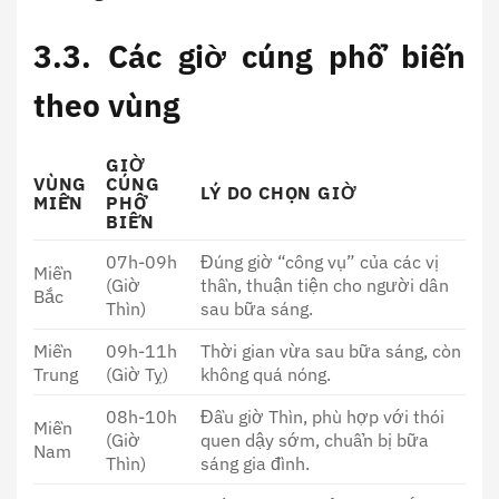
3.3. Các giờ cúng phổ biến
theo vùng
GIỜ
VÙNG
CÚNG
LÝ DO CHỌN GIỜ
MIỀN
PHỔ
BIẾN
07h-09h
Đúng giờ “công vụ” của các vị
Miền
(Giờ
thần, thuận tiện cho người dân
Bắc
Thìn)
sau bữa sáng.
Miền
09h-11h
Thời gian vừa sau bữa sáng, còn
Trung
(Giờ Tỵ)
không quá nóng.
08h-10h
Đầu giờ Thìn, phù hợp với thói
Miền
(Giờ
quen dậy sớm, chuẩn bị bữa
Nam
Thìn)
sáng gia đình.