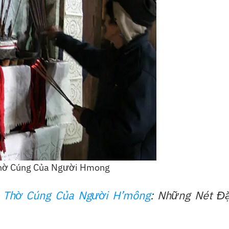
hờ Cúng Của Người Hmong
 Thờ Cúng Của Người H’mông
: Những Nét Đ