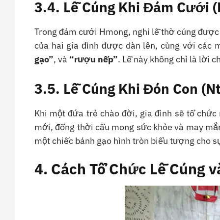
3.4. Lễ Cúng Khi Đám Cưới (
Trong đám cưới Hmong, nghi lễ thờ cúng được t
của hai gia đình được dàn lên, cùng với các
gạo”
, và
“rượu nếp”
. Lễ này không chỉ là lời 
3.5. Lễ Cúng Khi Đón Con (Nt
Khi một đứa trẻ chào đời, gia đình sẽ tổ chức
mới, đồng thời cầu mong sức khỏe và may mắn
một chiếc bánh gạo hình tròn biểu tượng cho sự
4. Cách Tổ Chức Lễ Cúng v