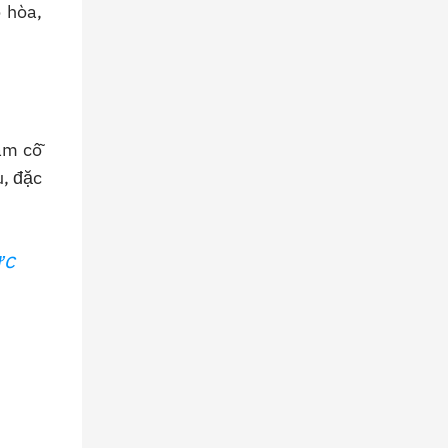
 hòa,
âm cỗ
u, đặc
ực