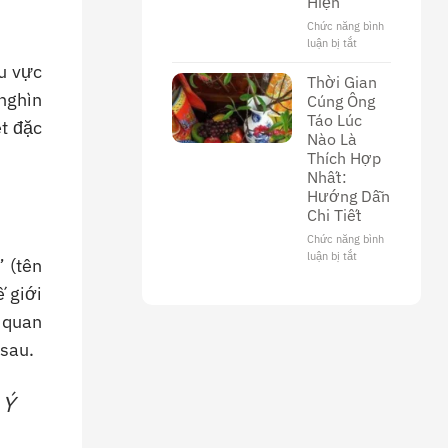
Hiện
Văn
Hóa
Chức năng bình
Và
luận bị tắt
ở
Ý
Thời
u vực
Nghĩa
Gian
Thời Gian
Trong
Cúng
nghìn
Cúng Ông
Tôn
Ông
Táo Lúc
Giáo
t đặc
Công
Nào Là
Tối
Thích Hợp
22
Nhất:
Âm:
Hướng Dẫn
Lịch
Chi Tiết
Sử
Và
Chức năng bình
Cách
luận bị tắt
ở
 (tên
Thực
Thời
Hiện
ế giới
Gian
Cúng
i quan
Ông
Táo
 sau.
Lúc
Nào
Là
 Ý
Thích
Hợp
Nhất: