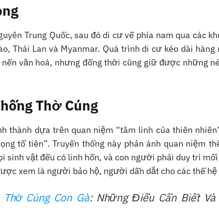
ong
uyên Trung Quốc, sau đó di cư về phía nam qua các kh
ào, Thái Lan và Myanmar. Quá trình di cư kéo dài hàng 
ều nền văn hoá, nhưng đồng thời cũng giữ được những né
Thống Thờ Cúng
 thành dựa trên quan niệm “tâm linh của thiên nhiên”
trọng tổ tiên”. Truyền thống này phản ánh quan niệm th
sinh vật đều có linh hồn, và con người phải duy trì mố
 được xem là người bảo hộ, người dẫn dắt cho các thế hệ
 Thờ Cúng Con Gà
: Những Điều Cần Biết Và