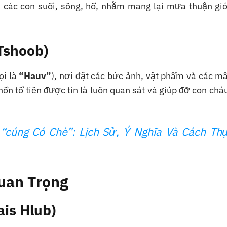
 các con suối, sông, hồ, nhằm mang lại mưa thuận gió
 Tshoob)
ọi là
“Hauv”
), nơi đặt các bức ảnh, vật phẩm và các m
hồn tổ tiên được tin là luôn quan sát và giúp đỡ con chá
“cúng Có Chè”: Lịch Sử, Ý Nghĩa Và Cách Th
uan Trọng
is Hlub)