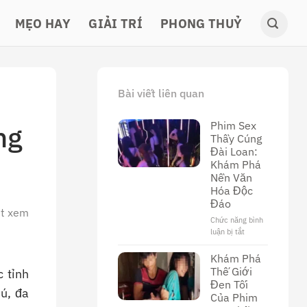
MẸO HAY
GIẢI TRÍ
PHONG THUỶ
Bài viết liên quan
Phim Sex
ng
Thầy Cúng
Đài Loan:
Khám Phá
Nền Văn
Hóa Độc
Đáo
ợt xem
Chức năng bình
luận bị tắt
ở
Phim
Sex
Khám Phá
Thầy
Thế Giới
 tỉnh
Cúng
Đen Tối
ú, đa
Đài
Của Phim
Loan: