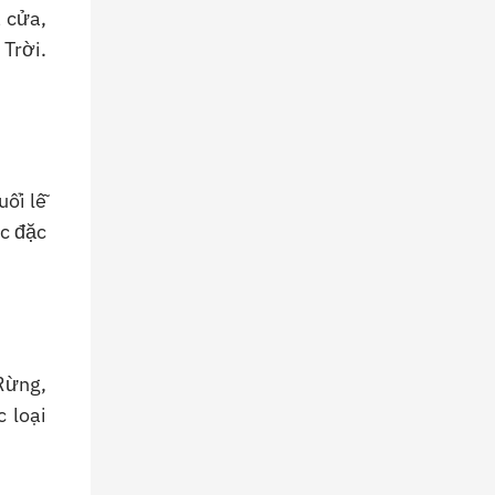
 cửa,
 Trời.
uổi lễ
ức đặc
Rừng,
 loại