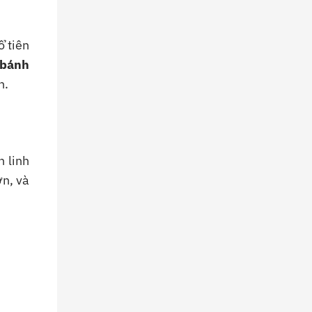
ổ tiên
bánh
h.
h linh
n, và