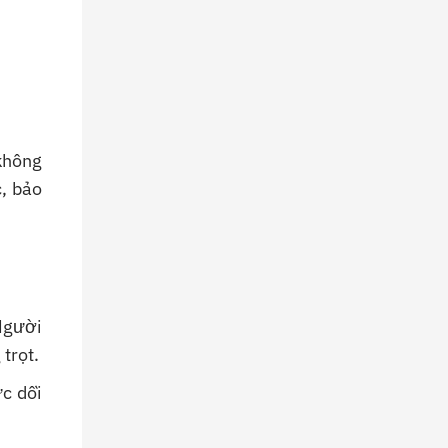
Hướng
Dẫn
Chi
Tiết
không
, bảo
Người
trọt.
c dồi