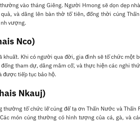
, thường vào tháng Giêng. Người Hmong sẽ dọn dẹp nhà
quả, và dâng lên bàn thờ tổ tiên, đồng thời cúng Thần
ịnh vượng.
ais Nco)
ã khuất. Khi có người qua đời, gia đình sẽ tổ chức một b
g đồng tham dự, dâng mâm cỗ, và thực hiện các nghi th
à được tiếp tục bảo hộ.
hais Nkauj)
 thường tổ chức lễ cúng để tạ ơn Thần Nước và Thần 
Các món cúng thường có hình tượng của cá, gà, và các