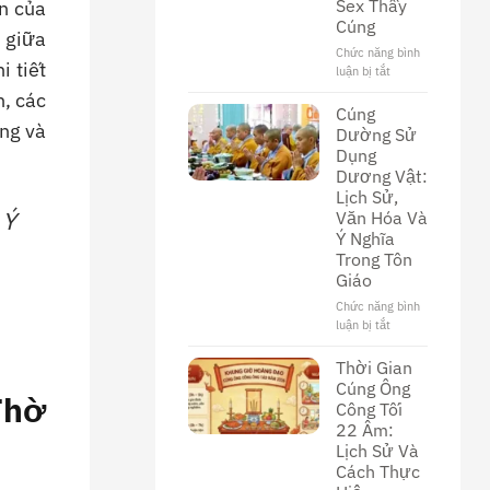
Sex Thầy
n của
Khám
Cúng
Phá
, giữa
Nền
Chức năng bình
i tiết
Văn
luận bị tắt
ở
Hóa
Khám
h, các
Độc
Phá
Cúng
Đáo
úng và
Thế
Dường Sử
Giới
Dụng
Đen
Dương Vật:
Tối
Lịch Sử,
Của
 Ý
Văn Hóa Và
Phim
Ý Nghĩa
Sex
Trong Tôn
Thầy
Cúng
Giáo
Chức năng bình
luận bị tắt
ở
Cúng
Dường
Thời Gian
Sử
Cúng Ông
Thờ
Dụng
Công Tối
Dương
22 Âm:
Vật:
Lịch Sử Và
Lịch
Cách Thực
Sử,