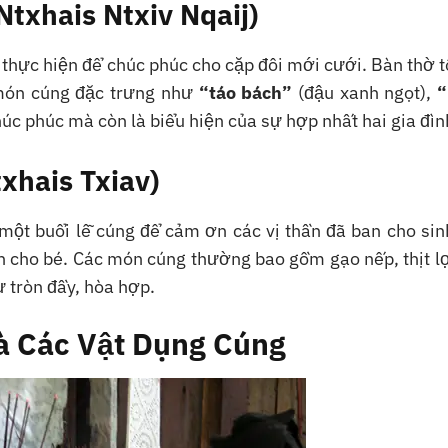
Ntxhais Ntxiv Nqaij)
hực hiện để chúc phúc cho cặp đôi mới cưới. Bàn thờ t
 món cúng đặc trưng như
“táo bách”
(đậu xanh ngọt),
“
chúc phúc mà còn là biểu hiện của sự hợp nhất hai gia đìn
xhais Txiav)
 một buổi lễ cúng để cảm ơn các vị thần đã ban cho sin
 cho bé. Các món cúng thường bao gồm gạo nếp, thịt lợ
 tròn đầy, hòa hợp.
à Các Vật Dụng Cúng