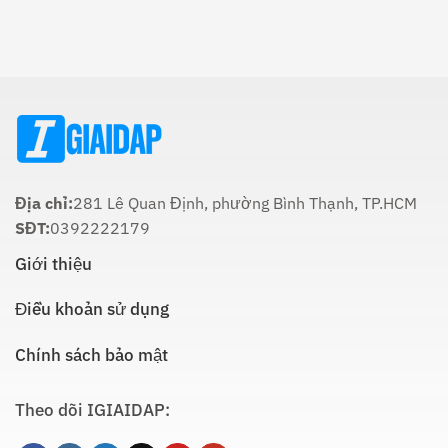
Lịch
Trong
Cúng
Sử
Tôn
Ông
Và
Giáo
Táo
Cách
Lúc
Thực
Nào
Hiện
Là
Thích
Hợp
Nhất:
Hướng
Dẫn
Chi
Địa chỉ:
281 Lê Quan Định, phường Bình Thạnh, TP.HCM
Tiết
SĐT:
0392222179
Giới thiệu
Điều khoản sử dụng
Chính sách bảo mật
Theo dõi IGIAIDAP: