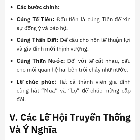
Các bước chính:
Cúng Tổ Tiên:
Đầu tiên là cúng Tiên để xin
sự đồng ý và bảo hộ.
Cúng Thần Đất:
Để cầu cho hôn lễ thuận lợi
và gia đình mới thịnh vượng.
Cúng Thần Nước:
Đối với lễ cắt nhau, cầu
cho mối quan hệ hai bên trôi chảy như nước.
Lễ chúc phúc:
Tất cả thành viên gia đình
cùng hát “Mua” và “Lọ” để chúc mừng cặp
đôi.
V. Các Lễ Hội Truyền Thống
Và Ý Nghĩa