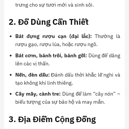
trưng cho sự tươi mới và sinh sôi.
2. Đồ Dùng Cần Thiết
Bát đựng rượu cạn (đại lắc):
Thường là
rượu gạo, rượu lúa, hoặc rượu ngô.
Bát cơm, bánh trôi, bánh gối:
Dùng để dâng
lên các vị thần.
Nến, đèn dầu:
Đánh dấu thời khắc lễ nghi và
tạo không khí linh thiêng.
Cây mây, cành tre:
Dùng để làm “cây nón” –
biểu tượng của sự bảo hộ và may mắn.
3. Địa Điểm Cộng Đồng