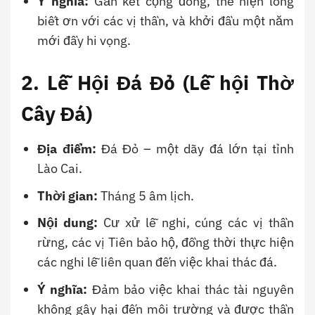
Ý nghĩa:
Gắn kết cộng đồng, thể hiện lòng
biết ơn với các vị thần, và khởi đầu một năm
mới đầy hi vọng.
2. Lễ Hội Đá Đỏ (Lễ hội Thờ
Cây Đá)
Địa điểm:
Đá Đỏ – một dãy đá lớn tại tỉnh
Lào Cai.
Thời gian:
Tháng 5 âm lịch.
Nội dung:
Cư xử lễ nghi, cúng các vị thần
rừng, các vị Tiên bảo hộ, đồng thời thực hiện
các nghi lễ liên quan đến việc khai thác đá.
Ý nghĩa:
Đảm bảo việc khai thác tài nguyên
không gây hại đến môi trường và được thần