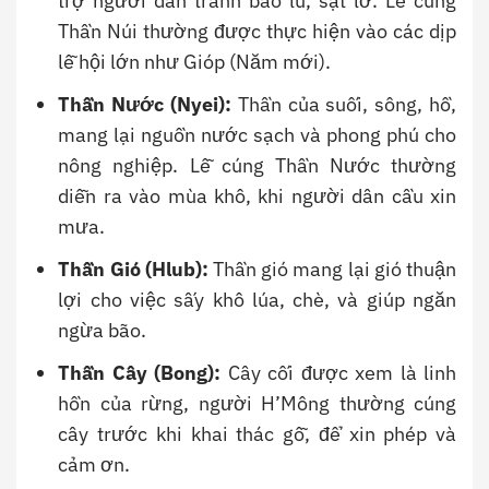
trợ người dân tránh bão lũ, sạt lở. Lễ cúng
Thần Núi thường được thực hiện vào các dịp
lễ hội lớn như Gióp (Năm mới).
Thần Nước (Nyei):
Thần của suối, sông, hồ,
mang lại nguồn nước sạch và phong phú cho
nông nghiệp. Lễ cúng Thần Nước thường
diễn ra vào mùa khô, khi người dân cầu xin
mưa.
Thần Gió (Hlub):
Thần gió mang lại gió thuận
lợi cho việc sấy khô lúa, chè, và giúp ngăn
ngừa bão.
Thần Cây (Bong):
Cây cối được xem là linh
hồn của rừng, người H’Mông thường cúng
cây trước khi khai thác gỗ, để xin phép và
cảm ơn.