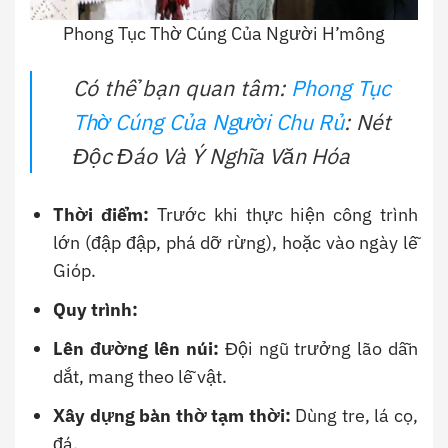
Phong Tục Thờ Cúng Của Người H’mông
Có thể bạn quan tâm:
Phong Tục
Thờ Cúng Của Người Chu Rủ
: Nét
Độc Đáo Và Ý Nghĩa Văn Hóa
Thời điểm:
Trước khi thực hiện công trình
lớn (đập đập, phá dỡ rừng), hoặc vào ngày lễ
Gióp.
Quy trình:
Lên đường lên núi:
Đội ngũ trưởng lão dẫn
dắt, mang theo lễ vật.
Xây dựng bàn thờ tạm thời:
Dùng tre, lá cọ,
đá.