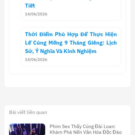
Tiết
14/06/2026
Thời Điểm Phù Hợp Để Thực Hiện
Lễ Cúng Mồng 9 Tháng Giêng: Lịch
Sử, Ý Nghĩa Và Kinh Nghiệm
14/06/2026
Bài viết liên quan
Phim Sex Thầy Cúng Đài Loan:
Khám Phá Nền Văn Hóa Độc Đáo