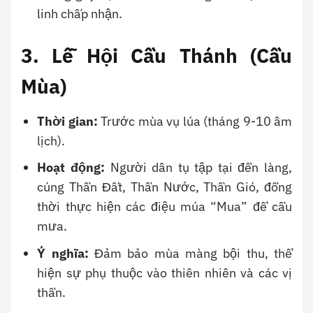
linh chấp nhận.
3. Lễ Hội Cầu Thánh (Cầu
Mùa)
Thời gian:
Trước mùa vụ lúa (tháng 9-10 âm
lịch).
Hoạt động:
Người dân tụ tập tại đền làng,
cúng Thần Đất, Thần Nước, Thần Gió, đồng
thời thực hiện các điệu múa “Mua” để cầu
mưa.
Ý nghĩa:
Đảm bảo mùa màng bội thu, thể
hiện sự phụ thuộc vào thiên nhiên và các vị
thần.