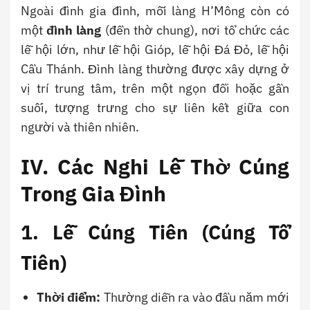
Ngoài đình gia đình, mỗi làng H’Mông còn có
một
đình làng
(đền thờ chung), nơi tổ chức các
lễ hội lớn, như lễ hội Gióp, lễ hội Đá Đỏ, lễ hội
Cầu Thánh. Đình làng thường được xây dựng ở
vị trí trung tâm, trên một ngọn đồi hoặc gần
suối, tượng trưng cho sự liên kết giữa con
người và thiên nhiên.
IV. Các Nghi Lễ Thờ Cúng
Trong Gia Đình
1. Lễ Cúng Tiên (Cúng Tổ
Tiên)
Thời điểm:
Thường diễn ra vào đầu năm mới