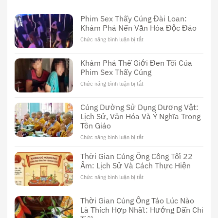
Phim Sex Thầy Cúng Đài Loan:
Khám Phá Nền Văn Hóa Độc Đáo
Chức năng bình luận bị tắt
ở
Phim
Sex
Khám Phá Thế Giới Đen Tối Của
Thầy
Phim Sex Thầy Cúng
Cúng
Đài
Chức năng bình luận bị tắt
ở
Loan:
Khám
Khám
Phá
Cúng Dường Sử Dụng Dương Vật:
Phá
Thế
Nền
Lịch Sử, Văn Hóa Và Ý Nghĩa Trong
Giới
Văn
Tôn Giáo
Đen
Hóa
Tối
Chức năng bình luận bị tắt
ở
Độc
Của
Cúng
Đáo
Phim
Dường
Thời Gian Cúng Ông Công Tối 22
Sex
Sử
Âm: Lịch Sử Và Cách Thực Hiện
Thầy
Dụng
Cúng
Chức năng bình luận bị tắt
ở
Dương
Thời
Vật:
Gian
Lịch
Thời Gian Cúng Ông Táo Lúc Nào
Cúng
Sử,
Là Thích Hợp Nhất: Hướng Dẫn Chi
Ông
Văn