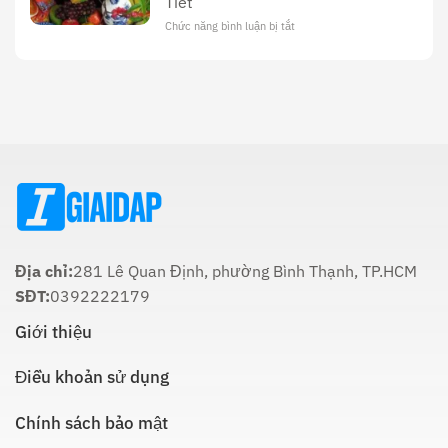
Tiết
Công
Hóa
Tối
Và
Chức năng bình luận bị tắt
ở
22
Ý
Thời
Âm:
Nghĩa
Gian
Lịch
Trong
Cúng
Sử
Tôn
Ông
Và
Giáo
Táo
Cách
Lúc
Thực
Nào
Hiện
Là
Thích
Hợp
Nhất:
Hướng
Dẫn
Chi
Địa chỉ:
281 Lê Quan Định, phường Bình Thạnh, TP.HCM
Tiết
SĐT:
0392222179
Giới thiệu
Điều khoản sử dụng
Chính sách bảo mật