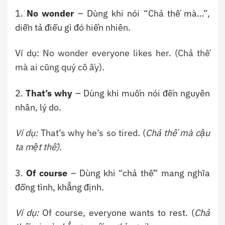
1.
No wonder
– Dùng khi nói “Chả thế mà…”,
diễn tả điều gì đó hiển nhiên.
Ví dụ:
No wonder everyone likes her. (Chả thế
mà ai cũng quý cô ấy).
2.
That’s why
– Dùng khi muốn nói đến nguyên
nhân, lý do.
Ví dụ:
That’s why he’s so tired. (
Chả thế mà cậu
ta mệt thế).
3.
Of course
– Dùng khi “chả thế” mang nghĩa
đồng tình, khẳng định.
Ví dụ:
Of course, everyone wants to rest. (
Chả