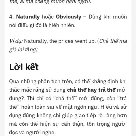
thế, ai mà chẳng muốn nghỉ ngơi).
4.
Naturally
hoặc
Obviously
– Dùng khi muốn
nói điều gì đó là hiển nhiên.
Ví dụ:
Naturally, the prices went up. (
Chả thế mà
giá lại tăng)
Lời kết
Qua những phân tích trên, có thể khẳng định khi
thắc mắc rằng sử dụng
chả thế hay trả thế
mới
đúng?. Thì chỉ có “chả thế” mới đúng, còn “trả
thế” hoàn toàn sai về mặt ngôn ngữ. Hiểu và sử
dụng đúng không chỉ giúp giao tiếp rõ ràng hơn
mà còn thể hiện sự cẩn thận, tôn trọng người
đọc và người nghe.