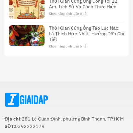
Thời Gian Cúng Ông Công Tối 22
Sex
Sử
Âm: Lịch Sử Và Cách Thực Hiện
Thầy
Dụng
Cúng
Chức năng bình luận bị tắt
ở
Dương
Thời
Vật:
Gian
Lịch
Thời Gian Cúng Ông Táo Lúc Nào
Cúng
Sử,
Là Thích Hợp Nhất: Hướng Dẫn Chi
Ông
Văn
Tiết
Công
Hóa
Tối
Và
Chức năng bình luận bị tắt
ở
22
Ý
Thời
Âm:
Nghĩa
Gian
Lịch
Trong
Cúng
Sử
Tôn
Ông
Và
Giáo
Táo
Cách
Lúc
Thực
Nào
Hiện
Là
Thích
Hợp
Nhất:
Hướng
Dẫn
Chi
Địa chỉ:
281 Lê Quan Định, phường Bình Thạnh, TP.HCM
Tiết
SĐT:
0392222179