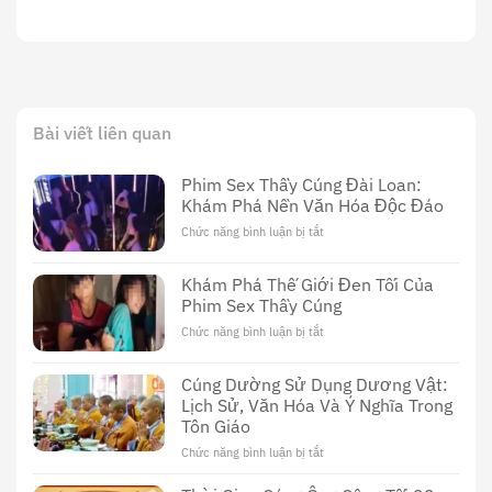
Bài viết liên quan
Phim Sex Thầy Cúng Đài Loan:
Khám Phá Nền Văn Hóa Độc Đáo
Chức năng bình luận bị tắt
ở
Phim
Sex
Khám Phá Thế Giới Đen Tối Của
Thầy
Phim Sex Thầy Cúng
Cúng
Đài
Chức năng bình luận bị tắt
ở
Loan:
Khám
Khám
Phá
Cúng Dường Sử Dụng Dương Vật:
Phá
Thế
Nền
Lịch Sử, Văn Hóa Và Ý Nghĩa Trong
Giới
Văn
Tôn Giáo
Đen
Hóa
Tối
Chức năng bình luận bị tắt
ở
Độc
Của
Cúng
Đáo
Phim
Dường