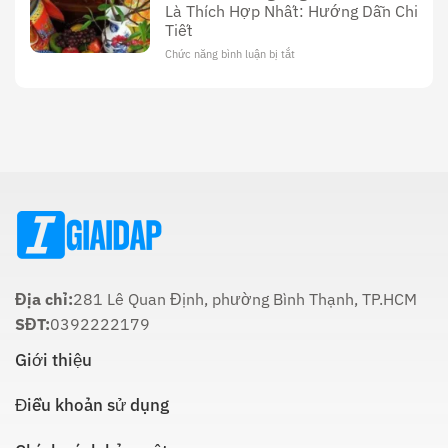
Là Thích Hợp Nhất: Hướng Dẫn Chi
Ông
Văn
Tiết
Công
Hóa
Tối
Và
Chức năng bình luận bị tắt
ở
22
Ý
Thời
Âm:
Nghĩa
Gian
Lịch
Trong
Cúng
Sử
Tôn
Ông
Và
Giáo
Táo
Cách
Lúc
Thực
Nào
Hiện
Là
Thích
Hợp
Nhất:
Hướng
Dẫn
Chi
Địa chỉ:
281 Lê Quan Định, phường Bình Thạnh, TP.HCM
Tiết
SĐT:
0392222179
Giới thiệu
Điều khoản sử dụng