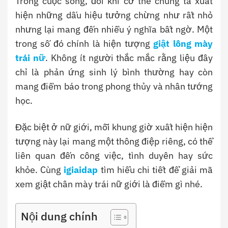
Trong cuộc sống, đôi khi cơ thể chúng ta xuất
hiện những dấu hiệu tưởng chừng như rất nhỏ
nhưng lại mang đến nhiều ý nghĩa bất ngờ. Một
trong số đó chính là
hiện tượng
giật lông mày
trái nữ
. Không ít người thắc mắc rằng liệu đây
chỉ là phản ứng sinh lý bình thường hay còn
mang điềm báo trong phong thủy và nhân tướng
học.
Đặc biệt ở nữ giới, mỗi khung giờ xuất hiện hiện
tượng này lại mang một thông điệp riêng, có thể
liên quan đến công việc, tình duyên hay sức
khỏe. Cùng
igiaidap
tìm hiểu chi tiết để giải mã
xem
giật chân mày trái nữ giới là điềm gì nhé.
Nội dung chính