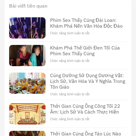
Bài viết liên quan
Phim Sex Thầy Cúng Đài Loan:
Khám Phá Nền Văn Hóa Độc Đáo
Chức năng bình luận bị tắt
ở
Phim
Sex
Khám Phá Thế Giới Đen Tối Của
Thầy
Phim Sex Thầy Cúng
Cúng
Đài
Chức năng bình luận bị tắt
ở
Loan:
Khám
Khám
Phá
Cúng Dường Sử Dụng Dương Vật:
Phá
Thế
Nền
Lịch Sử, Văn Hóa Và Ý Nghĩa Trong
Giới
Văn
Tôn Giáo
Đen
Hóa
Tối
Chức năng bình luận bị tắt
ở
Độc
Của
Cúng
Đáo
Phim
Dường
Thời Gian Cúng Ông Công Tối 22
Sex
Sử
Âm: Lịch Sử Và Cách Thực Hiện
Thầy
Dụng
Cúng
Chức năng bình luận bị tắt
ở
Dương
Thời
Vật:
Gian
Lịch
Thời Gian Cúng Ông Táo Lúc Nào
Cúng
Sử,