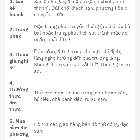
1. Lên
Xác định ngày, địa điểm (đình chính, tỉnh
kế
thành). Đặt chỗ khách sạn, phương tiện di
hoạch
chuyển trước.
Mặc trang phục truyền thống (áo dài, áo bà
2. Trang
ba) hoặc trang phục lịch sự, tránh mặc áo
phục
ngắn, quần lửng.
Đến sớm, đứng trong khu vực chỉ định,
3. Tham
lắng nghe hướng dẫn của trưởng làng.
gia nghi
Không chạm vào các vật thờ, không gây ồn
lễ
ào.
4.
Thưởng
Thử các món ăn đặc trưng như bánh xèo,
thức
hủ tiếu, chè bánh dẻo, rượu gạo.
ẩm
thực
5. Mua
Hỗ trợ các gian hàng bán đồ thủ công, đặc
sắm địa
sản.
phương