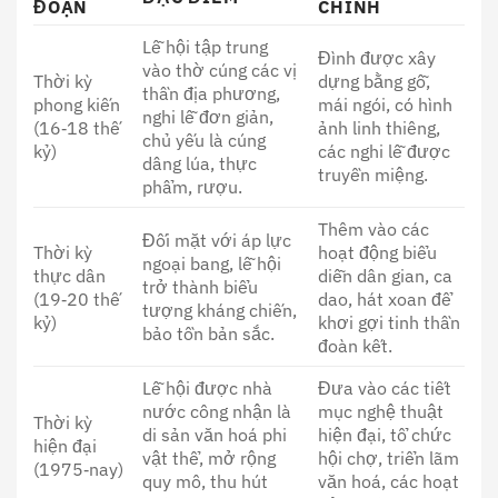
ĐOẠN
CHÍNH
Lễ hội tập trung
Đình được xây
vào thờ cúng các vị
Thời kỳ
dựng bằng gỗ,
thần địa phương,
phong kiến
mái ngói, có hình
nghi lễ đơn giản,
(16‑18 thế
ảnh linh thiêng,
chủ yếu là cúng
kỷ)
các nghi lễ được
dâng lúa, thực
truyền miệng.
phẩm, rượu.
Thêm vào các
Đối mặt với áp lực
Thời kỳ
hoạt động biểu
ngoại bang, lễ hội
thực dân
diễn dân gian, ca
trở thành biểu
(19‑20 thế
dao, hát xoan để
tượng kháng chiến,
kỷ)
khơi gợi tinh thần
bảo tồn bản sắc.
đoàn kết.
Lễ hội được nhà
Đưa vào các tiết
nước công nhận là
mục nghệ thuật
Thời kỳ
di sản văn hoá phi
hiện đại, tổ chức
hiện đại
vật thể, mở rộng
hội chợ, triển lãm
(1975‑nay)
quy mô, thu hút
văn hoá, các hoạt