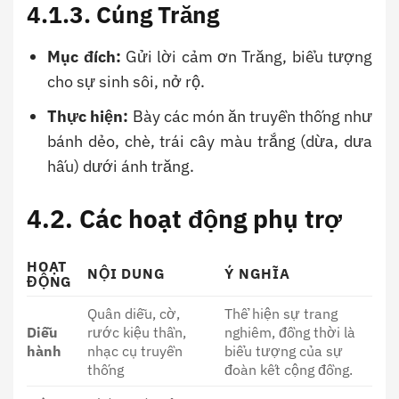
4.1.3. Cúng Trăng
Mục đích:
Gửi lời cảm ơn Trăng, biểu tượng
cho sự sinh sôi, nở rộ.
Thực hiện:
Bày các món ăn truyền thống như
bánh dẻo, chè, trái cây màu trắng (dừa, dưa
hấu) dưới ánh trăng.
4.2. Các hoạt động phụ trợ
HOẠT
NỘI DUNG
Ý NGHĨA
ĐỘNG
Quân diễu, cờ,
Thể hiện sự trang
Diễu
rước kiệu thần,
nghiêm, đồng thời là
hành
nhạc cụ truyền
biểu tượng của sự
thống
đoàn kết cộng đồng.