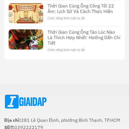
Đáo
Phim
Dường
Thời Gian Cúng Ông Công Tối 22
Sex
Sử
Âm: Lịch Sử Và Cách Thực Hiện
Thầy
Dụng
Cúng
Chức năng bình luận bị tắt
ở
Dương
Thời
Vật:
Gian
Lịch
Thời Gian Cúng Ông Táo Lúc Nào
Cúng
Sử,
Là Thích Hợp Nhất: Hướng Dẫn Chi
Ông
Văn
Tiết
Công
Hóa
Tối
Và
Chức năng bình luận bị tắt
ở
22
Ý
Thời
Âm:
Nghĩa
Gian
Lịch
Trong
Cúng
Sử
Tôn
Ông
Và
Giáo
Táo
Cách
Lúc
Thực
Nào
Hiện
Là
Thích
Hợp
Nhất:
Hướng
Dẫn
Chi
Địa chỉ:
281 Lê Quan Định, phường Bình Thạnh, TP.HCM
Tiết
SĐT:
0392222179