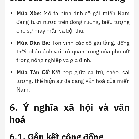
Múa Xòe
: Mô tả hình ảnh cô gái miền Nam
đang tưới nước trên đồng ruộng, biểu tượng
cho sự may mắn và bội thu.
Múa Đàn Bà
: Tôn vinh các cô gái làng, đồng
thời phản ánh vai trò quan trọng của phụ nữ
trong nông nghiệp và gia đình.
Múa Tân Cổ
: Kết hợp giữa ca trù, chèo, cải
lương, thể hiện sự đa dạng văn hoá của miền
Nam.
6. Ý nghĩa xã hội và văn
hoá
6.1. Gắn kết cộng đồng