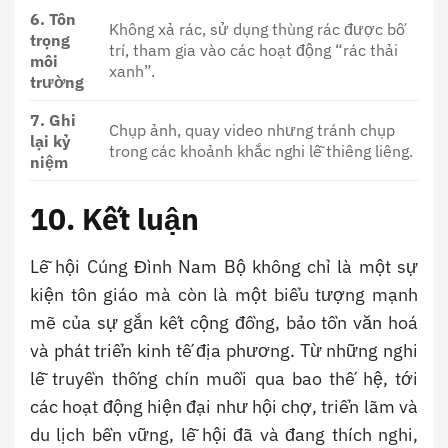
6. Tôn
Không xả rác, sử dụng thùng rác được bố
trọng
trí, tham gia vào các hoạt động “rác thải
môi
xanh”.
trường
7. Ghi
Chụp ảnh, quay video nhưng tránh chụp
lại kỷ
trong các khoảnh khắc nghi lễ thiêng liêng.
niệm
10. Kết luận
Lễ hội Cúng Đình Nam Bộ không chỉ là một sự
kiện tôn giáo mà còn là một biểu tượng mạnh
mẽ của sự gắn kết cộng đồng, bảo tồn văn hoá
và phát triển kinh tế địa phương. Từ những nghi
lễ truyền thống chín muồi qua bao thế hệ, tới
các hoạt động hiện đại như hội chợ, triển lãm và
du lịch bền vững, lễ hội đã và đang thích nghi,