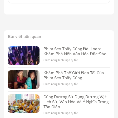
Bài viết liên quan
Phim Sex Thầy Cúng Đài Loan:
Khám Phá Nền Văn Hóa Độc Đáo
Chức năng bình luận bị tắt
ở
Phim
Sex
Khám Phá Thế Giới Đen Tối Của
Thầy
Phim Sex Thầy Cúng
Cúng
Đài
Chức năng bình luận bị tắt
ở
Loan:
Khám
Khám
Phá
Cúng Dường Sử Dụng Dương Vật:
Phá
Thế
Nền
Lịch Sử, Văn Hóa Và Ý Nghĩa Trong
Giới
Văn
Tôn Giáo
Đen
Hóa
Tối
Chức năng bình luận bị tắt
ở
Độc
Của
Cúng