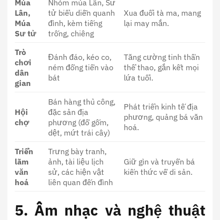
Múa
Nhóm múa Lân, Sư
Lân,
tử biểu diễn quanh
Xua đuổi tà ma, mang
Múa
đình, kèm tiếng
lại may mắn.
Sư tử
trống, chiêng
Trò
Đánh đáo, kéo co,
Tăng cường tinh thần
chơi
ném đồng tiền vào
thể thao, gắn kết mọi
dân
bát
lứa tuổi.
gian
Bán hàng thủ công,
Phát triển kinh tế địa
Hội
đặc sản địa
phương, quảng bá văn
chợ
phương (đồ gốm,
hoá.
dệt, mứt trái cây)
Triển
Trưng bày tranh,
lãm
ảnh, tài liệu lịch
Giữ gìn và truyền bá
văn
sử, các hiện vật
kiến thức về di sản.
hoá
liên quan đến đình
5. Âm nhạc và nghệ thuật