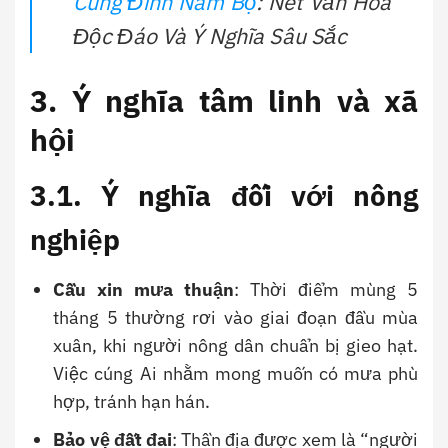
Cúng Đình Nam Bộ
: Nét Văn Hoá
Độc Đáo Và Ý Nghĩa Sâu Sắc
3. Ý nghĩa tâm linh và xã
hội
3.1. Ý nghĩa đối với nông
nghiệp
Cầu xin mưa thuận
: Thời điểm mùng 5
tháng 5 thường rơi vào giai đoạn đầu mùa
xuân, khi người nông dân chuẩn bị gieo hạt.
Việc cúng Ai nhằm mong muốn có mưa phù
hợp, tránh hạn hán.
Bảo vệ đất đai
: Thần địa được xem là “người