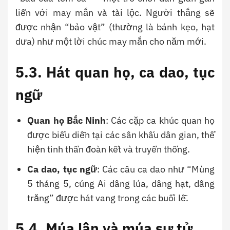
liền với may mắn và tài lộc. Người thắng sẽ
được nhận “bảo vật” (thường là bánh kẹo, hạt
dưa) như một lời chúc may mắn cho năm mới.
5.3. Hát quan họ, ca dao, tục
ngữ
Quan họ Bắc Ninh
: Các cặp ca khúc quan họ
được biểu diễn tại các sân khấu dân gian, thể
hiện tinh thần đoàn kết và truyền thống.
Ca dao, tục ngữ
: Các câu ca dao như “Mùng
5 tháng 5, cúng Ai dâng lúa, dâng hạt, dâng
trăng” được hát vang trong các buổi lễ.
5.4. Múa lân và múa sư tử