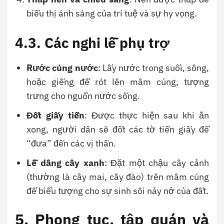
biểu thị ánh sáng của trí tuệ và sự hy vọng.
4.3. Các nghi lễ phụ trợ
Rước cúng nước
: Lấy nước trong suối, sông,
hoặc giếng để rót lên mâm cúng, tượng
trưng cho nguồn nước sống.
Đốt giấy tiền
: Được thực hiện sau khi ăn
xong, người dân sẽ đốt các tờ tiền giấy để
“đưa” đến các vị thần.
Lễ dâng cây xanh
: Đặt một chậu cây cảnh
(thường là cây mai, cây đào) trên mâm cúng
để biểu tượng cho sự sinh sôi nảy nở của đất.
5. Phong tục, tập quán và