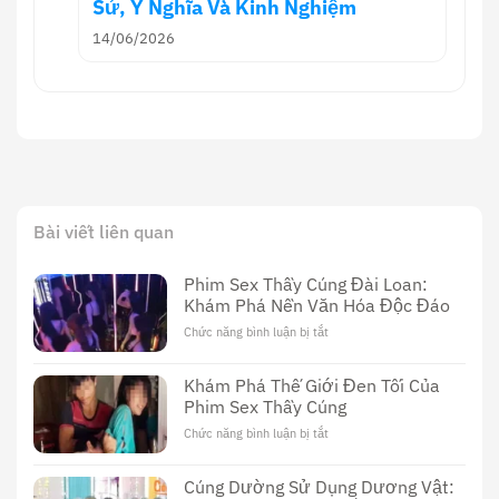
Sử, Ý Nghĩa Và Kinh Nghiệm
14/06/2026
Bài viết liên quan
Phim Sex Thầy Cúng Đài Loan:
Khám Phá Nền Văn Hóa Độc Đáo
Chức năng bình luận bị tắt
ở
Phim
Sex
Khám Phá Thế Giới Đen Tối Của
Thầy
Phim Sex Thầy Cúng
Cúng
Đài
Chức năng bình luận bị tắt
ở
Loan:
Khám
Khám
Phá
Cúng Dường Sử Dụng Dương Vật:
Phá
Thế