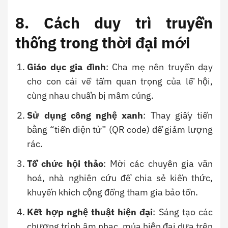
8. Cách duy trì truyền
thống trong thời đại mới
Giáo dục gia đình
: Cha mẹ nên truyền dạy
cho con cái về tầm quan trọng của lễ hội,
cùng nhau chuẩn bị mâm cúng.
Sử dụng công nghệ xanh
: Thay giấy tiền
bằng “tiền điện tử” (QR code) để giảm lượng
rác.
Tổ chức hội thảo
: Mời các chuyên gia văn
hoá, nhà nghiên cứu để chia sẻ kiến thức,
khuyến khích cộng đồng tham gia bảo tồn.
Kết hợp nghệ thuật hiện đại
: Sáng tạo các
chương trình âm nhạc, múa hiện đại dựa trên