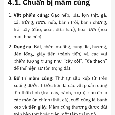
4.1. Chuẩn bị mâm cúng
Vật phẩm cúng
: Gạo nếp, lúa, lợn thịt, gà,
cá, trứng, rượu nếp, bánh trôi, bánh chưng,
trái cây (đào, xoài, dưa hấu), hoa tươi (hoa
mai, hoa cúc).
Dụng cụ
: Bát, chén, muỗng, cúng đĩa, hương,
đèn lồng, giấy tiền (bánh tiền) và các vật
phẩm tượng trưng như “cây cối”, “đá thạch”
để thể hiện sự tôn trọng đất.
Bố trí mâm cúng
: Thứ tự sắp xếp từ trên
xuống dưới: Trước tiên là các vật phẩm dâng
lên thần linh (trái cây, bánh, rượu), sau đó là
các món ăn chính (thịt, cá), cuối cùng là bánh
kẹo và tiền giấy. Mâm cúng thường được đặt
trên bàn thờ hoặc trên một tấm thảm đỏ.