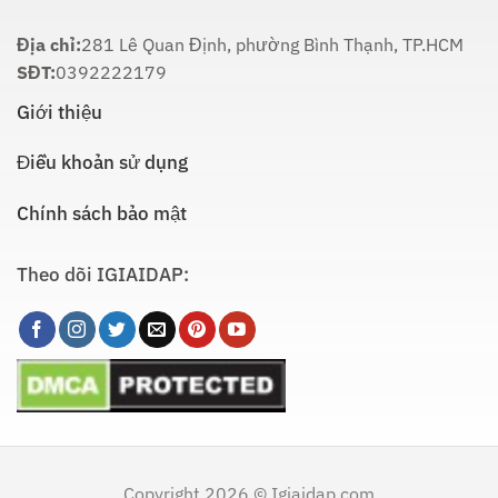
Dẫn
Chi
Địa chỉ:
281 Lê Quan Định, phường Bình Thạnh, TP.HCM
Tiết
SĐT:
0392222179
Giới thiệu
Điều khoản sử dụng
Chính sách bảo mật
Theo dõi IGIAIDAP:
Copyright 2026 © Igiaidap.com