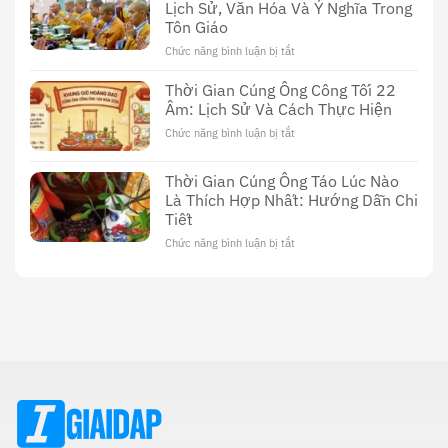
Nền
Lịch Sử, Văn Hóa Và Ý Nghĩa Trong
Giới
Văn
Tôn Giáo
Đen
Hóa
Tối
Chức năng bình luận bị tắt
ở
Độc
Của
Cúng
Đáo
Phim
Dường
Thời Gian Cúng Ông Công Tối 22
Sex
Sử
Âm: Lịch Sử Và Cách Thực Hiện
Thầy
Dụng
Cúng
Chức năng bình luận bị tắt
ở
Dương
Thời
Vật:
Gian
Lịch
Thời Gian Cúng Ông Táo Lúc Nào
Cúng
Sử,
Là Thích Hợp Nhất: Hướng Dẫn Chi
Ông
Văn
Tiết
Công
Hóa
Tối
Và
Chức năng bình luận bị tắt
ở
22
Ý
Thời
Âm:
Nghĩa
Gian
Lịch
Trong
Cúng
Sử
Tôn
Ông
Và
Giáo
Táo
Cách
Lúc
Thực
Nào
Hiện
Là
Thích
Hợp
Nhất:
Hướng