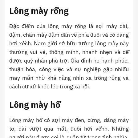
Lông mày rồng
Đặc điểm của lông mày rồng là sợi mày dài,
đậm, chân mày đậm dần về phía đuôi và có dáng
hơi xếch. Nam giới sở hữu tướng lông mày này
thường vui vẻ, thông minh, nhanh nhẹn và dễ
được quý nhân phù trợ. Gia đình họ hạnh phúc,
thuận hòa, công việc và sự nghiệp gặp nhiều
may mắn nhờ khả năng nhìn xa trông rộng và
cách cư xử khéo léo trong xã hội.
Lông mày hổ
Lông mày hổ có sợi mày đen, cứng, dáng mày
to, dài vượt qua mắt, đuôi hơi vểnh. Những
người này được coi là quân tử trọng tình nghĩa,