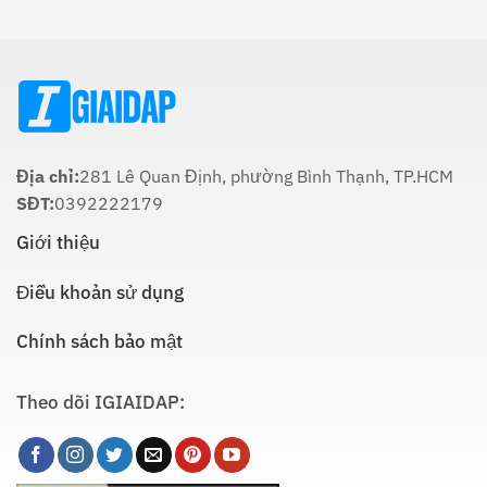
Táo
Cách
Lúc
Thực
Nào
Hiện
Là
Thích
Hợp
Nhất:
Hướng
Dẫn
Chi
Địa chỉ:
281 Lê Quan Định, phường Bình Thạnh, TP.HCM
Tiết
SĐT:
0392222179
Giới thiệu
Điều khoản sử dụng
Chính sách bảo mật
Theo dõi IGIAIDAP: