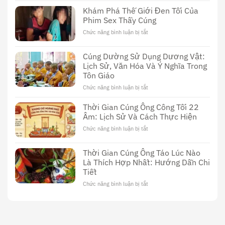
Sex
Khám Phá Thế Giới Đen Tối Của
Thầy
Phim Sex Thầy Cúng
Cúng
Đài
Chức năng bình luận bị tắt
ở
Loan:
Khám
Khám
Phá
Cúng Dường Sử Dụng Dương Vật:
Phá
Thế
Nền
Lịch Sử, Văn Hóa Và Ý Nghĩa Trong
Giới
Văn
Tôn Giáo
Đen
Hóa
Tối
Chức năng bình luận bị tắt
ở
Độc
Của
Cúng
Đáo
Phim
Dường
Thời Gian Cúng Ông Công Tối 22
Sex
Sử
Âm: Lịch Sử Và Cách Thực Hiện
Thầy
Dụng
Cúng
Chức năng bình luận bị tắt
ở
Dương
Thời
Vật:
Gian
Lịch
Thời Gian Cúng Ông Táo Lúc Nào
Cúng
Sử,
Là Thích Hợp Nhất: Hướng Dẫn Chi
Ông
Văn
Tiết
Công
Hóa
Tối
Và
Chức năng bình luận bị tắt
ở
22
Ý
Thời
Âm:
Nghĩa
Gian
Lịch
Trong
Cúng
Sử
Tôn
Ông
Và
Giáo