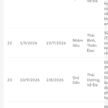
Vệ Đà
h
c
c
bì
an
S
Thái
(T
Nhâm
Bình,
22
1/9/2026
23/7/2026
si
Sửu
Thiên
H
Đạo
rấ
D
(
có
Thái
Quý
D
23
10/9/2026
2/8/2026
Dương,
Dần
l
Vệ Đà
dị
p
h
M