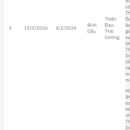
(K
c
T
Thiên
Đ
Bính
Đạo,
l
3
15/3/2026
4/2/2026
Dậu
Thái
g
Dương
x
kh
Th
D
t
c
m
m
M
(
t
k
n
Th
D