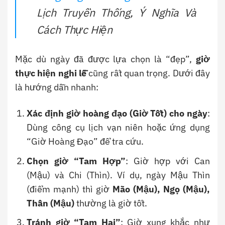
Lịch Truyền Thống, Ý Nghĩa Và
Cách Thực Hiện
Mặc dù ngày đã được lựa chọn là “đẹp”,
giờ
thực hiện nghi lễ
cũng rất quan trọng. Dưới đây
là hướng dẫn nhanh:
Xác định giờ hoàng đạo (Giờ Tốt) cho ngày
:
Dùng công cụ lịch vạn niên hoặc ứng dụng
“Giờ Hoàng Đạo” để tra cứu.
Chọn giờ “Tam Hợp”
: Giờ hợp với Can
(Mậu) và Chi (Thìn). Ví dụ, ngày Mậu Thìn
(điểm mạnh) thì giờ
Mão (Mậu), Ngọ (Mậu),
Thân (Mậu)
thường là giờ tốt.
Tránh giờ “Tam Hại”
: Giờ xung khắc như