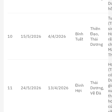
D
hỗ
T
(T
Thiên
si
Bính
Đạo,
H
10
15/5/2026
4/4/2026
Tuất
Thái
rấ
Dương
c
M
Th
H
(T
có
D
Thái
Đinh
g
11
24/5/2026
13/4/2026
Dương,
Hợi
xu
Vệ Đà
th
h
c
cầ