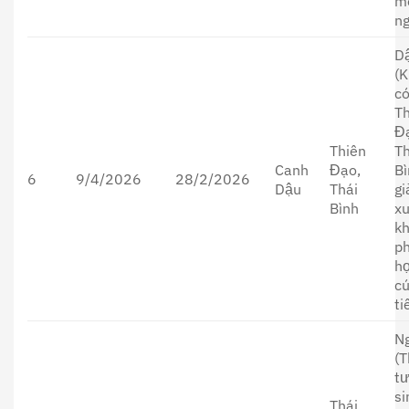
m
ng
D
(K
c
T
Đ
Thiên
Th
Canh
Đạo,
B
6
9/4/2026
28/2/2026
Dậu
Thái
g
Bình
x
kh
p
h
cú
ti
N
(T
t
si
Thái