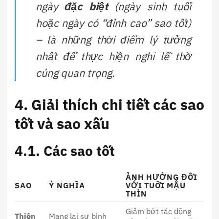
ngày
đặc biệt
(ngày sinh tuổi
hoặc ngày có “đỉnh cao” sao tốt)
– là những thời điểm lý tưởng
nhất để thực hiện nghi lễ thờ
cúng quan trọng.
4. Giải thích chi tiết các sao
tốt và sao xấu
4.1. Các sao tốt
ẢNH HƯỞNG ĐỐI
SAO
Ý NGHĨA
VỚI TUỔI MẬU
THÌN
Giảm bớt tác động
Thiên
Mang lại sự bình