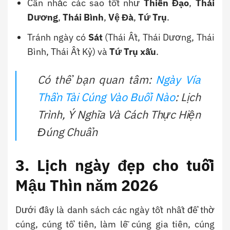
Cân nhắc các sao tốt như
Thiên Đạo
,
Thái
Dương
,
Thái Bình
,
Vệ Đà
,
Tứ Trụ
.
Tránh ngày có
Sát
(Thái Ất, Thái Dương, Thái
Bình, Thái Ất Kỷ) và
Tứ Trụ xấu
.
Có thể bạn quan tâm:
Ngày Vía
Thần Tài Cúng Vào Buổi Nào
: Lịch
Trình, Ý Nghĩa Và Cách Thực Hiện
Đúng Chuẩn
3. Lịch ngày đẹp cho tuổi
Mậu Thìn năm 2026
Dưới đây là danh sách các ngày tốt nhất để thờ
cúng, cúng tổ tiên, làm lễ cúng gia tiên, cúng