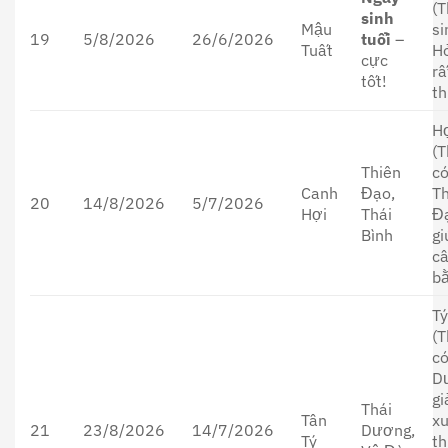
(T
sinh
Mậu
si
19
5/8/2026
26/6/2026
tuổi
–
Tuất
H
cực
rấ
tốt!
th
H
(T
Thiên
c
Canh
Đạo,
T
20
14/8/2026
5/7/2026
Hợi
Thái
Đ
Bình
gi
c
bằ
T
(T
có
D
g
Thái
Tân
xu
21
23/8/2026
14/7/2026
Dương,
Tý
th