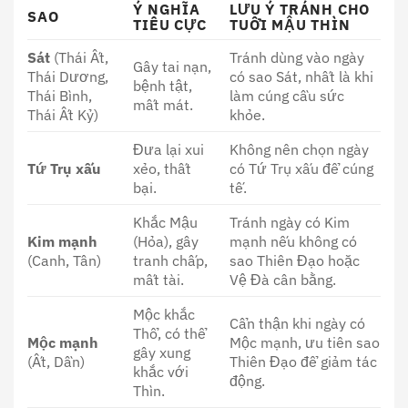
Ý NGHĨA
LƯU Ý TRÁNH CHO
SAO
TIÊU CỰC
TUỔI MẬU THÌN
Sát
(Thái Ất,
Tránh dùng vào ngày
Gây tai nạn,
Thái Dương,
có sao Sát, nhất là khi
bệnh tật,
Thái Bình,
làm cúng cầu sức
mất mát.
Thái Ất Kỷ)
khỏe.
Đưa lại xui
Không nên chọn ngày
Tứ Trụ xấu
xẻo, thất
có Tứ Trụ xấu để cúng
bại.
tế.
Khắc Mậu
Tránh ngày có Kim
Kim mạnh
(Hỏa), gây
mạnh nếu không có
(Canh, Tân)
tranh chấp,
sao Thiên Đạo hoặc
mất tài.
Vệ Đà cân bằng.
Mộc khắc
Cẩn thận khi ngày có
Thổ, có thể
Mộc mạnh
Mộc mạnh, ưu tiên sao
gây xung
(Ất, Dần)
Thiên Đạo để giảm tác
khắc với
động.
Thìn.