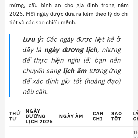
mừng, cầu bình an cho gia đình trong năm
2026. Mỗi ngày được đưa ra kèm theo lý do chi
tiết và các sao chiếu mệnh.
Lưu ý:
Các ngày được liệt kê ở
đây là
ngày dương lịch
, nhưng
để thực hiện nghi lễ, bạn nên
chuyển sang
lịch âm
tương ứng
để xác định giờ tốt (hoàng đạo)
nếu cần.
NGÀY
THỨ
CAN
SAO
L
DƯƠNG
NGÀY ÂM
TỰ
CHI
TỐT
C
LỊCH 2026
T