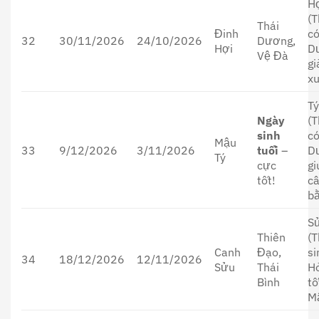
H
(T
Thái
Đinh
có
32
30/11/2026
24/10/2026
Dương,
Hợi
D
Vệ Đà
g
xu
T
Ngày
(T
sinh
có
Mậu
33
9/12/2026
3/11/2026
tuổi
–
D
Tý
cực
gi
tốt!
c
bằ
S
Thiên
(T
Canh
Đạo,
si
34
18/12/2026
12/11/2026
Sửu
Thái
H
Bình
tố
M