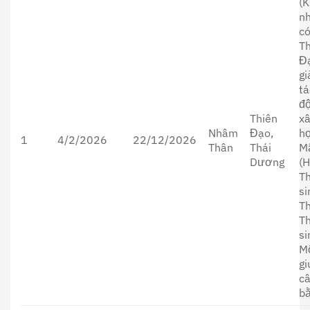
(K
n
c
T
Đ
g
tá
đ
Thiên
xấ
Nhâm
Đạo,
h
1
4/2/2026
22/12/2026
Thân
Thái
M
Dương
(H
T
si
Th
T
si
M
gi
c
bằ