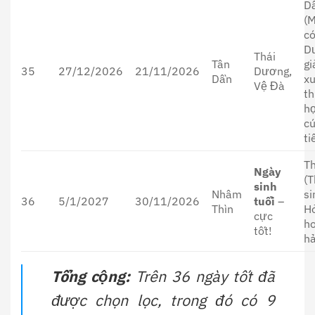
D
(
có
D
Thái
Tân
g
35
27/12/2026
21/11/2026
Dương,
Dần
xu
Vệ Đà
th
h
cú
ti
Th
Ngày
(T
sinh
Nhâm
si
36
5/1/2027
30/11/2026
tuổi
–
Thìn
H
cực
h
tốt!
hả
Tổng cộng:
Trên 36 ngày tốt đã
được chọn lọc, trong đó có 9