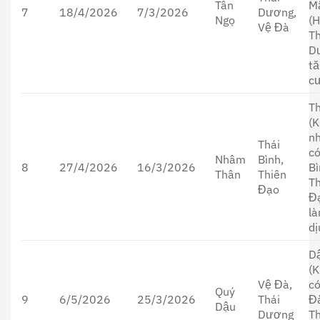
Tân
M
7
18/4/2026
7/3/2026
Dương,
Ngọ
(H
Vệ Đà
Th
D
t
c
T
(K
n
Thái
có
Nhâm
Bình,
8
27/4/2026
16/3/2026
Bì
Thân
Thiên
T
Đạo
Đ
l
dị
D
(K
Vệ Đà,
c
Quý
9
6/5/2026
25/3/2026
Thái
Đ
Dậu
Dương
Th