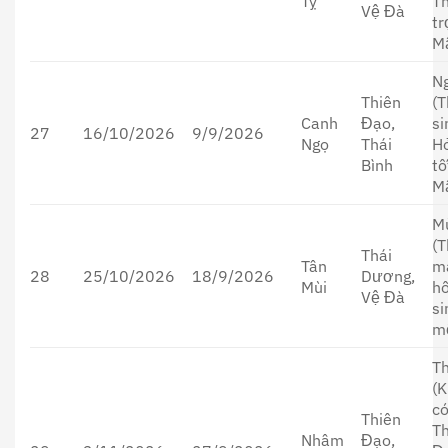
Tỵ
Th
Vệ Đà
tr
M
N
Thiên
(T
Canh
Đạo,
si
27
16/10/2026
9/9/2026
Ngọ
Thái
H
Bình
tố
M
M
(T
Thái
Tân
m
28
25/10/2026
18/9/2026
Dương,
Mùi
hỗ
Vệ Đà
si
m
T
(K
c
Thiên
T
Nhâm
Đạo,