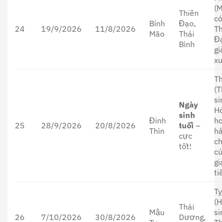
(
Thiên
c
Bính
Đạo,
24
19/9/2026
11/8/2026
T
Mão
Thái
Đ
Bình
g
xu
Th
(T
si
Ngày
H
sinh
Đinh
h
25
28/9/2026
20/8/2026
tuổi
–
Thìn
h
cực
c
tốt!
c
gi
ti
T
(H
Thái
Mậu
si
26
7/10/2026
30/8/2026
Dương,