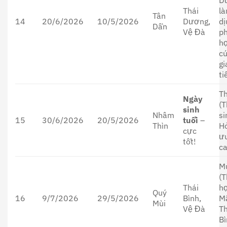
Thái
l
Tân
14
20/6/2026
10/5/2026
Dương,
dị
Dần
Vệ Đà
p
h
c
gi
ti
Th
Ngày
(T
sinh
Nhâm
si
15
30/6/2026
20/5/2026
tuổi
–
Thìn
H
cực
ưu
tốt!
ca
M
(T
Thái
h
Quý
16
9/7/2026
29/5/2026
Bình,
M
Mùi
Vệ Đà
Th
B