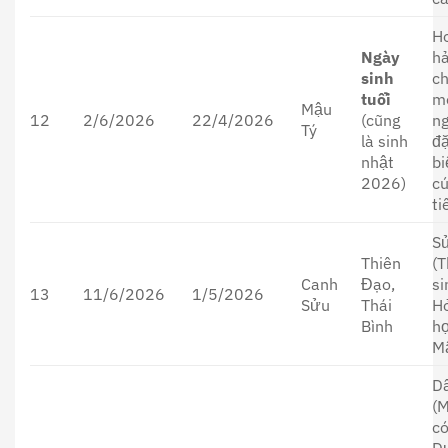
H
Ngày
h
sinh
c
tuổi
m
Mậu
12
2/6/2026
22/4/2026
(cũng
ng
Tý
là sinh
đ
nhật
bi
2026)
cú
ti
S
Thiên
(T
Canh
Đạo,
si
13
11/6/2026
1/5/2026
Sửu
Thái
H
Bình
h
M
D
(
có
D