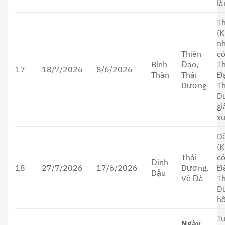
là
T
(K
n
Thiên
c
Bính
Đạo,
T
17
18/7/2026
8/6/2026
Thân
Thái
Đ
Dương
Th
D
g
xu
D
(K
Thái
c
Đinh
18
27/7/2026
17/6/2026
Dương,
Đ
Dậu
Vệ Đà
Th
D
hỗ
T
Ngày