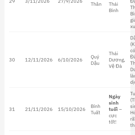
29
3/11/2026
27/9/2026
Đ
Thân
Thái
Th
Bình
B
g
xu
D
(K
c
Thái
Quý
Đ
30
12/11/2026
6/10/2026
Dương,
Dậu
Th
Vệ Đà
D
l
dị
T
Ngày
(T
sinh
Bính
si
31
21/11/2026
15/10/2026
tuổi
–
Tuất
H
cực
rấ
tốt!
th