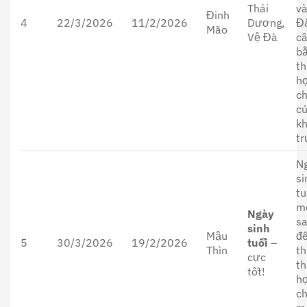
Thái
v
Đinh
4
22/3/2026
11/2/2026
Dương,
Đà
Mão
Vệ Đà
c
bằ
th
h
ch
c
kh
tr
N
si
tu
m
Ngày
s
sinh
Mậu
đ
5
30/3/2026
19/2/2026
tuổi
–
Thìn
th
cực
th
tốt!
h
c