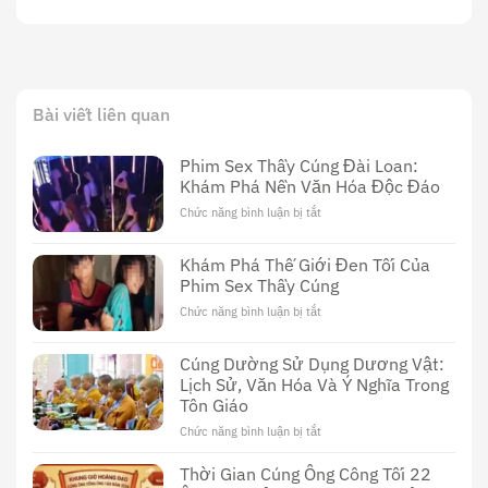
Bài viết liên quan
Phim Sex Thầy Cúng Đài Loan:
Khám Phá Nền Văn Hóa Độc Đáo
Chức năng bình luận bị tắt
ở
Phim
Sex
Khám Phá Thế Giới Đen Tối Của
Thầy
Phim Sex Thầy Cúng
Cúng
Đài
Chức năng bình luận bị tắt
ở
Loan:
Khám
Khám
Phá
Cúng Dường Sử Dụng Dương Vật:
Phá
Thế
Nền
Lịch Sử, Văn Hóa Và Ý Nghĩa Trong
Giới
Văn
Tôn Giáo
Đen
Hóa
Tối
Chức năng bình luận bị tắt
ở
Độc
Của
Cúng
Đáo
Phim
Dường
Thời Gian Cúng Ông Công Tối 22
Sex
Sử