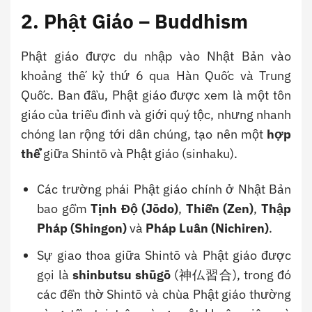
2. Phật Giáo – Buddhism
Phật giáo được du nhập vào Nhật Bản vào
khoảng thế kỷ thứ 6 qua Hàn Quốc và Trung
Quốc. Ban đầu, Phật giáo được xem là một tôn
giáo của triều đình và giới quý tộc, nhưng nhanh
chóng lan rộng tới dân chúng, tạo nên một
hợp
thể
giữa Shintō và Phật giáo (sinhaku).
Các trường phái Phật giáo chính ở Nhật Bản
bao gồm
Tịnh Độ (Jōdo)
,
Thiền (Zen)
,
Thập
Pháp (Shingon)
và
Pháp Luân (Nichiren)
.
Sự giao thoa giữa Shintō và Phật giáo được
gọi là
shinbutsu shūgō
(神仏習合), trong đó
các đền thờ Shintō và chùa Phật giáo thường