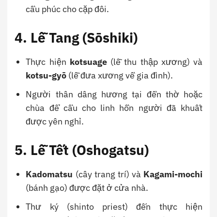
cầu phúc cho cặp đôi.
4. Lễ Tang (Sōshiki)
Thực hiện
kotsuage
(lễ thu thập xương) và
kotsu-gyō
(lễ đưa xương về gia đình).
Người thân dâng hương tại đền thờ hoặc
chùa để cầu cho linh hồn người đã khuất
được yên nghỉ.
5. Lễ Tết (Oshogatsu)
Kadomatsu
(cây trang trí) và
Kagami-mochi
(bánh gạo) được đặt ở cửa nhà.
Thư ký (shinto priest) đến thực hiện