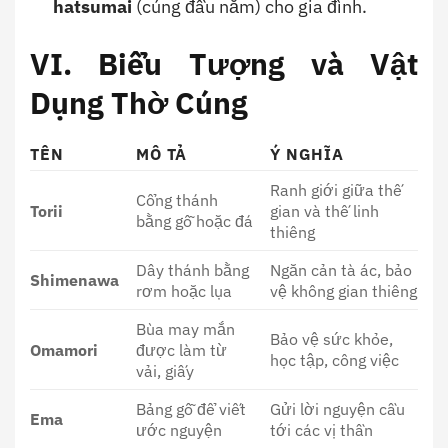
hatsumai
(cúng đầu năm) cho gia đình.
VI. Biểu Tượng và Vật
Dụng Thờ Cúng
TÊN
MÔ TẢ
Ý NGHĨA
Ranh giới giữa thế
Cổng thánh
Torii
gian và thế linh
bằng gỗ hoặc đá
thiêng
Dây thánh bằng
Ngăn cản tà ác, bảo
Shimenawa
rơm hoặc lụa
vệ không gian thiêng
Bùa may mắn
Bảo vệ sức khỏe,
Omamori
được làm từ
học tập, công việc
vải, giấy
Bảng gỗ để viết
Gửi lời nguyện cầu
Ema
ước nguyện
tới các vị thần