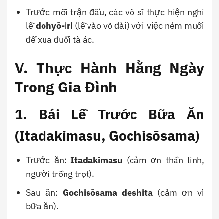
Trước mỗi trận đấu, các võ sĩ thực hiện nghi
lễ
dohyō-iri
(lễ vào võ đài) với việc ném muối
để xua đuổi tà ác.
V. Thực Hành Hằng Ngày
Trong Gia Đình
1. Bái Lễ Trước Bữa Ăn
(Itadakimasu, Gochisōsama)
Trước ăn:
Itadakimasu
(cảm ơn thần linh,
người trồng trọt).
Sau ăn:
Gochisōsama deshita
(cảm ơn vì
bữa ăn).