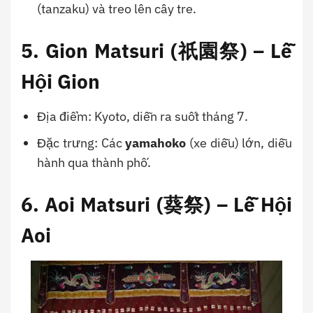
(tanzaku) và treo lên cây tre.
5. Gion Matsuri (祇園祭) – Lễ
Hội Gion
Địa điểm: Kyoto, diễn ra suốt tháng 7.
Đặc trưng: Các
yamahoko
(xe diễu) lớn, diễu
hành qua thành phố.
6. Aoi Matsuri (葵祭) – Lễ Hội
Aoi