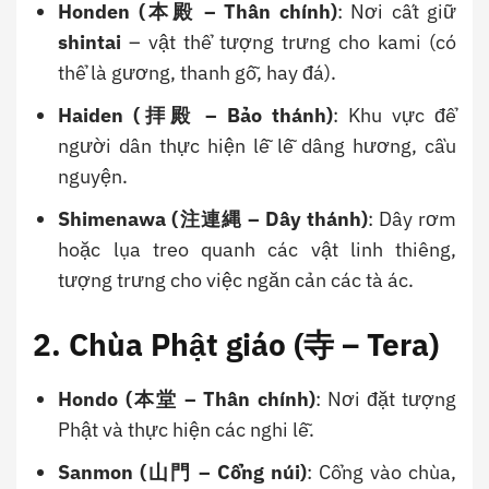
Honden (本殿 – Thân chính)
: Nơi cất giữ
shintai
– vật thể tượng trưng cho kami (có
thể là gương, thanh gỗ, hay đá).
Haiden (拝殿 – Bảo thánh)
: Khu vực để
người dân thực hiện lễ lễ dâng hương, cầu
nguyện.
Shimenawa (注連縄 – Dây thánh)
: Dây rơm
hoặc lụa treo quanh các vật linh thiêng,
tượng trưng cho việc ngăn cản các tà ác.
2. Chùa Phật giáo (寺 – Tera)
Hondo (本堂 – Thân chính)
: Nơi đặt tượng
Phật và thực hiện các nghi lễ.
Sanmon (山門 – Cổng núi)
: Cổng vào chùa,