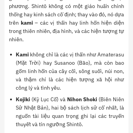
phương. Shintō không có một giáo huấn chính
thống hay kinh sách cố định; thay vào đó, nó dựa
trên
kami
– các vị thần hay linh hồn hiện diện
trong thiên nhiên, địa hình, và các hiện tượng tự
nhiên.
Kami
không chỉ là các vị thần như Amaterasu
(Mặt Trời) hay Susanoo (Bão), mà còn bao
gồm linh hồn của cây cối, sông suối, núi non,
và thậm chí là các hiện tượng xã hội như
công lý và tình yêu.
Kojiki
(Kỷ Lục Cổ) và
Nihon Shoki
(Biên Niên
Sử Nhật Bản), hai bộ sách lịch sử cổ nhất, là
nguồn tài liệu quan trọng ghi lại các truyền
thuyết và tín ngưỡng Shintō.