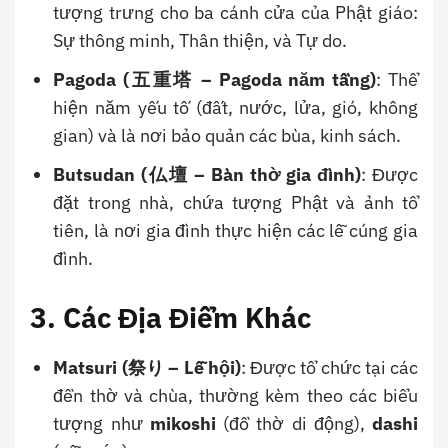
tượng trưng cho ba cánh cửa của Phật giáo:
Sự thông minh, Thân thiện, và Tự do.
Pagoda (五重塔 – Pagoda năm tầng)
: Thể
hiện năm yếu tố (đất, nước, lửa, gió, không
gian) và là nơi bảo quản các bùa, kinh sách.
Butsudan (仏壇 – Bàn thờ gia đình)
: Được
đặt trong nhà, chứa tượng Phật và ảnh tổ
tiên, là nơi gia đình thực hiện các lễ cúng gia
đình.
3. Các Địa Điểm Khác
Matsuri (祭り – Lễ hội)
: Được tổ chức tại các
đền thờ và chùa, thường kèm theo các biểu
tượng như
mikoshi
(đồ thờ di động),
dashi