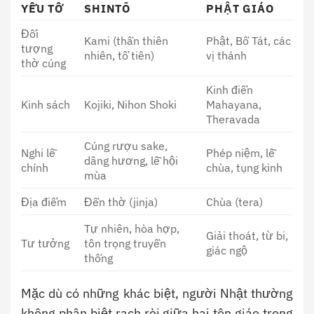
YẾU TỐ
SHINTŌ
PHẬT GIÁO
Đối
Kami (thần thiên
Phật, Bồ Tát, các
tượng
nhiên, tổ tiên)
vị thánh
thờ cúng
Kinh điển
Kinh sách
Kojiki, Nihon Shoki
Mahayana,
Theravada
Cúng rượu sake,
Nghi lễ
Phép niệm, lễ
dâng hương, lễ hội
chính
chùa, tụng kinh
mùa
Địa điểm
Đền thờ (jinja)
Chùa (tera)
Tự nhiên, hòa hợp,
Giải thoát, từ bi,
Tư tưởng
tôn trọng truyền
giác ngộ
thống
Mặc dù có những khác biệt, người Nhật thường
không phân biệt rạch ròi giữa hai tôn giáo trong