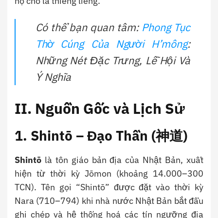
họ cho là thiêng liêng.
Có thể bạn quan tâm:
Phong Tục
Thờ Cúng Của Người H’mông
:
Những Nét Đặc Trưng, Lễ Hội Và
Ý Nghĩa
II. Nguồn Gốc và Lịch Sử
1. Shintō – Đạo Thần (神道)
Shintō
là tôn giáo bản địa của Nhật Bản, xuất
hiện từ thời kỳ Jōmon (khoảng 14.000–300
TCN). Tên gọi “Shintō” được đặt vào thời kỳ
Nara (710–794) khi nhà nước Nhật Bản bắt đầu
ghi chép và hệ thống hoá các tín ngưỡng địa