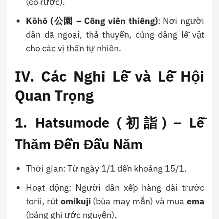
(cỗ rước).
Kōhō (公園 – Công viên thiêng)
: Nơi người
dân dã ngoại, thả thuyền, cúng dâng lễ vật
cho các vị thần tự nhiên.
IV. Các Nghi Lễ và Lễ Hội
Quan Trọng
1. Hatsumode (初詣) – Lễ
Thăm Đền Đầu Năm
Thời gian: Từ ngày 1/1 đến khoảng 15/1.
Hoạt động: Người dân xếp hàng dài trước
torii, rút
omikuji
(bùa may mắn) và mua
ema
(bảng ghi ước nguyện).