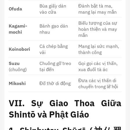
Bùa giấy dán
Đánh bật tà ma,
Ofuda
vào cửa
mang lại may mắn
Biểu tượng của sự
Kagami-
Bánh gạo dán
hoàn thiện và may
mochi
nhau
mắn
Cá chép bằng
Mang lại sức mạnh,
Koinobori
vải
thành công
Suzu
Chuông gỗ treo
Gọi gọi các vị thần,
(chuông)
tại đền
xua đuổi tà ác
Đưa các vị thần di
Mikoshi
Đồ thờ di động
chuyển trong lễ hội
VII. Sự Giao Thoa Giữa
Shintō và Phật Giáo