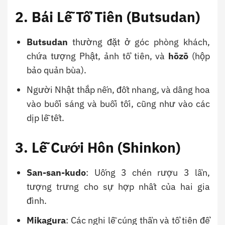
2. Bái Lễ Tổ Tiên (Butsudan)
Butsudan
thường đặt ở góc phòng khách,
chứa tượng Phật, ảnh tổ tiên, và
hōzō
(hộp
bảo quản bùa).
Người Nhật thắp nến, đốt nhang, và dâng hoa
vào buổi sáng và buổi tối, cũng như vào các
dịp lễ tết.
3. Lễ Cưới Hôn (Shinkon)
San-san-kudo
: Uống 3 chén rượu 3 lần,
tượng trưng cho sự hợp nhất của hai gia
đình.
Mikagura
: Các nghi lễ cúng thần và tổ tiên để