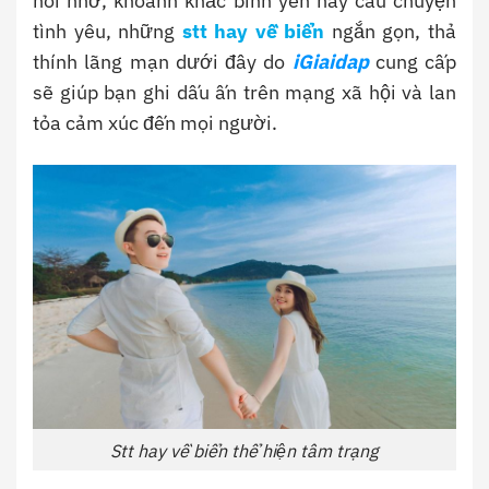
nỗi nhớ, khoảnh khắc bình yên hay câu chuyện
tình yêu, những
stt hay về biển
ngắn gọn, thả
thính lãng mạn dưới đây do
iGiaidap
cung cấp
sẽ giúp bạn ghi dấu ấn trên mạng xã hội và lan
tỏa cảm xúc đến mọi người.
Stt hay về biển thể hiện tâm trạng