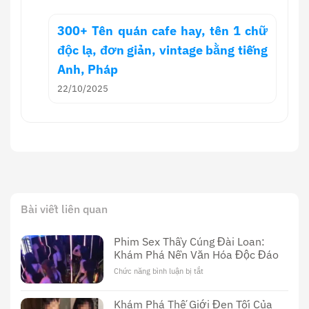
300+ Tên quán cafe hay, tên 1 chữ
độc lạ, đơn giản, vintage bằng tiếng
Anh, Pháp
22/10/2025
Bài viết liên quan
Phim Sex Thầy Cúng Đài Loan:
Khám Phá Nền Văn Hóa Độc Đáo
Chức năng bình luận bị tắt
ở
Phim
Sex
Khám Phá Thế Giới Đen Tối Của
Thầy