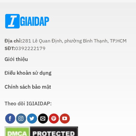
Thực
Nào
Hiện
Là
Thích
Hợp
Nhất:
Hướng
Dẫn
Chi
Địa chỉ:
281 Lê Quan Định, phường Bình Thạnh, TP.HCM
Tiết
SĐT:
0392222179
Giới thiệu
Điều khoản sử dụng
Chính sách bảo mật
Theo dõi IGIAIDAP: