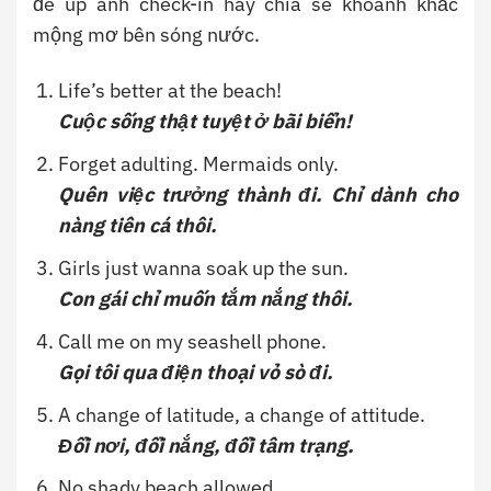
để up ảnh check-in hay chia sẻ khoảnh khắc
mộng mơ bên sóng nước.
Life’s better at the beach!
Cuộc sống thật tuyệt ở bãi biển!
Forget adulting. Mermaids only.
Quên việc trưởng thành đi. Chỉ dành cho
nàng tiên cá thôi.
Girls just wanna soak up the sun.
Con gái chỉ muốn tắm nắng thôi.
Call me on my seashell phone.
Gọi tôi qua điện thoại vỏ sò đi.
A change of latitude, a change of attitude.
Đổi nơi, đổi nắng, đổi tâm trạng.
No shady beach allowed.