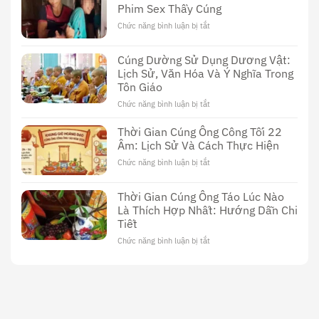
Phim Sex Thầy Cúng
Cúng
Đài
Chức năng bình luận bị tắt
ở
Loan:
Khám
Khám
Phá
Cúng Dường Sử Dụng Dương Vật:
Phá
Thế
Nền
Lịch Sử, Văn Hóa Và Ý Nghĩa Trong
Giới
Văn
Tôn Giáo
Đen
Hóa
Tối
Chức năng bình luận bị tắt
ở
Độc
Của
Cúng
Đáo
Phim
Dường
Thời Gian Cúng Ông Công Tối 22
Sex
Sử
Âm: Lịch Sử Và Cách Thực Hiện
Thầy
Dụng
Cúng
Chức năng bình luận bị tắt
ở
Dương
Thời
Vật:
Gian
Lịch
Thời Gian Cúng Ông Táo Lúc Nào
Cúng
Sử,
Là Thích Hợp Nhất: Hướng Dẫn Chi
Ông
Văn
Tiết
Công
Hóa
Tối
Và
Chức năng bình luận bị tắt
ở
22
Ý
Thời
Âm:
Nghĩa
Gian
Lịch
Trong
Cúng
Sử
Tôn
Ông
Và
Giáo
Táo
Cách
Lúc