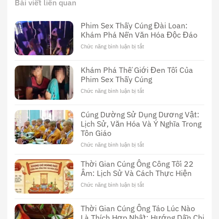
Bài viết liên quan
Phim Sex Thầy Cúng Đài Loan:
Khám Phá Nền Văn Hóa Độc Đáo
Chức năng bình luận bị tắt
ở
Phim
Sex
Khám Phá Thế Giới Đen Tối Của
Thầy
Phim Sex Thầy Cúng
Cúng
Đài
Chức năng bình luận bị tắt
ở
Loan:
Khám
Khám
Phá
Cúng Dường Sử Dụng Dương Vật:
Phá
Thế
Nền
Lịch Sử, Văn Hóa Và Ý Nghĩa Trong
Giới
Văn
Tôn Giáo
Đen
Hóa
Tối
Chức năng bình luận bị tắt
ở
Độc
Của
Cúng
Đáo
Phim
Dường
Thời Gian Cúng Ông Công Tối 22
Sex
Sử
Âm: Lịch Sử Và Cách Thực Hiện
Thầy
Dụng
Cúng
Chức năng bình luận bị tắt
ở
Dương
Thời
Vật:
Gian
Lịch
Thời Gian Cúng Ông Táo Lúc Nào
Cúng
Sử,
Là Thích Hợp Nhất: Hướng Dẫn Chi
Ông