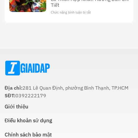
Văn
Tiết
Công
Hóa
Tối
Và
Chức năng bình luận bị tắt
ở
22
Ý
Thời
Âm:
Nghĩa
Gian
Lịch
Trong
Cúng
Sử
Tôn
Ông
Và
Giáo
Táo
Cách
Lúc
Thực
Nào
Hiện
Là
Thích
Hợp
Nhất:
Hướng
Dẫn
Chi
Địa chỉ:
281 Lê Quan Định, phường Bình Thạnh, TP.HCM
Tiết
SĐT:
0392222179
Giới thiệu
Điều khoản sử dụng
Chính sách bảo mật