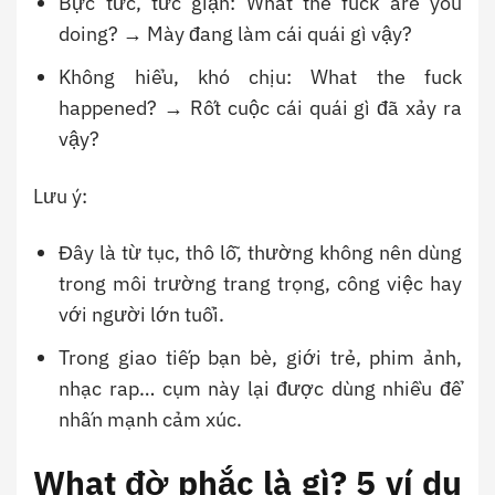
Bực tức, tức giận: What the fuck are you
doing? → Mày đang làm cái quái gì vậy?
Không hiểu, khó chịu: What the fuck
happened? → Rốt cuộc cái quái gì đã xảy ra
vậy?
Lưu ý:
Đây là từ tục, thô lỗ, thường không nên dùng
trong môi trường trang trọng, công việc hay
với người lớn tuổi.
Trong giao tiếp bạn bè, giới trẻ, phim ảnh,
nhạc rap… cụm này lại được dùng nhiều để
nhấn mạnh cảm xúc.
What đờ phắc là gì? 5 ví dụ