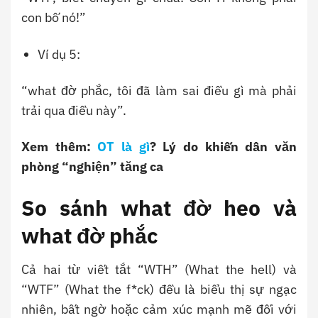
con bố nó!”
Ví dụ 5:
“what đờ phắc, tôi đã làm sai điều gì mà phải
trải qua điều này”.
Xem thêm:
OT là gì
? Lý do khiến dân văn
phòng “nghiện” tăng ca
So sánh what đờ heo và
what đờ phắc
Cả hai từ viết tắt “WTH” (What the hell) và
“WTF” (What the f*ck) đều là biểu thị sự ngạc
nhiên, bất ngờ hoặc cảm xúc mạnh mẽ đối với