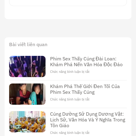
Bài viết liên quan
Phim Sex Thầy Cúng Đài Loan:
Khám Phá Nền Văn Hóa Độc Đáo
Chức năng bình luận bị tắt
ở
Phim
Sex
Khám Phá Thế Giới Đen Tối Của
Thầy
Phim Sex Thầy Cúng
Cúng
Đài
Chức năng bình luận bị tắt
ở
Loan:
Khám
Khám
Phá
Cúng Dường Sử Dụng Dương Vật:
Phá
Thế
Nền
Lịch Sử, Văn Hóa Và Ý Nghĩa Trong
Giới
Văn
Tôn Giáo
Đen
Hóa
Tối
Chức năng bình luận bị tắt
ở
Độc
Của