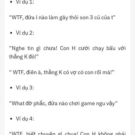
Ví dụ 1:
“WTF, đứa l nào làm gãy thỏi son 3 củ của t”
Ví dụ 2:
“Nghe tin gì chưa! Con H cưới chạy bầu với
thằng K đó!”
“ WTF, điên à, thằng K có vợ có con rồi mà!”
Ví dụ 3:
“What đờ phắc, đứa nào chơi game ngu vậy”
Ví dụ 4:
“WTF, biết chuyên gì chua! Con H không phải