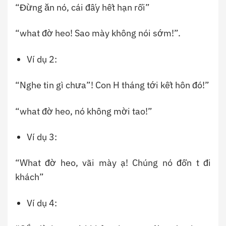
“Đừng ăn nó, cái đấy hết hạn rồi”
“what đờ heo! Sao mày không nói sớm!”.
Ví dụ 2:
“Nghe tin gì chưa”! Con H tháng tới kết hôn đó!”
“what đờ heo, nó không mời tao!”
Ví dụ 3:
“What đờ heo, vãi mày ạ! Chúng nó đồn t đi
khách”
Ví dụ 4: