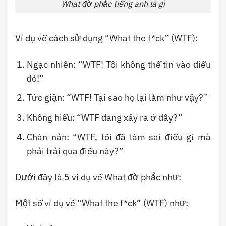
What đờ phắc tiếng anh là gì
Ví dụ về cách sử dụng “What the f*ck” (WTF):
Ngạc nhiên: “WTF! Tôi không thể tin vào điều
đó!”
Tức giận: “WTF! Tại sao họ lại làm như vậy?”
Không hiểu: “WTF đang xảy ra ở đây?”
Chán nản: “WTF, tôi đã làm sai điều gì mà
phải trải qua điều này?”
Dưới đây là 5 ví dụ về What đờ phắc như:
Một số ví dụ về “What the f*ck” (WTF) như: