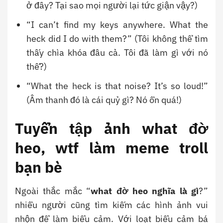
ở đây? Tại sao mọi người lại tức giận vậy?)
“I can’t find my keys anywhere. What the
heck did I do with them?” (Tôi không thể tìm
thấy chìa khóa đâu cả. Tôi đã làm gì với nó
thế?)
“What the heck is that noise? It’s so loud!”
(Âm thanh đó là cái quỷ gì? Nó ồn quá!)
Tuyển tập ảnh what đờ
heo, wtf làm meme troll
bạn bè
Ngoài thắc mắc “
what đờ heo nghĩa là gì
?”
nhiều người cũng tìm kiếm các hình ảnh vui
nhộn để làm biểu cảm. Với loạt biểu cảm bá