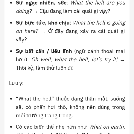
Sự ngạc nhiên, sốc
:
What the hell are you
doing?
→ Cậu đang làm cái quái gì vậy?
Sự bực tức, khó chịu
:
What the hell is going
on here?
→ Ở đây đang xảy ra cái quái gì
vậy?
Sự bất cần / liều lĩnh
(ngữ cảnh thoải mái
hơn):
Oh well, what the hell, let’s try it!
→
Thôi kệ, làm thử luôn đi!
Lưu ý:
“What the hell” thuộc dạng thân mật, suồng
sã, có phần hơi thô, không nên dùng trong
môi trường trang trọng.
Có các biến thể nhẹ hơn như
What on earth
,