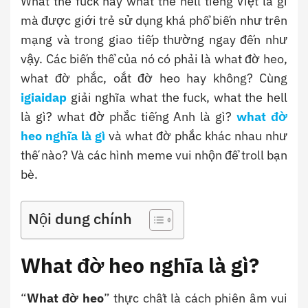
What the fuck hay what the hell tiếng Việt là gì
mà được giới trẻ sử dụng khá phổ biến như trên
mạng và trong giao tiếp thường ngay đến như
vậy. Các biến thể của nó có phải là what đờ heo,
what đờ phắc, oắt đờ heo hay không? Cùng
igiaidap
giải nghĩa
what the fuck, what the hell
là gì? what đờ phắc tiếng Anh là gì?
what đờ
heo nghĩa là gì
và what đờ phắc khác nhau như
thế nào? Và các hình meme vui nhộn để troll bạn
bè.
Nội dung chính
What đờ heo nghĩa là gì?
“
What đờ heo
” thực chất là cách phiên âm vui