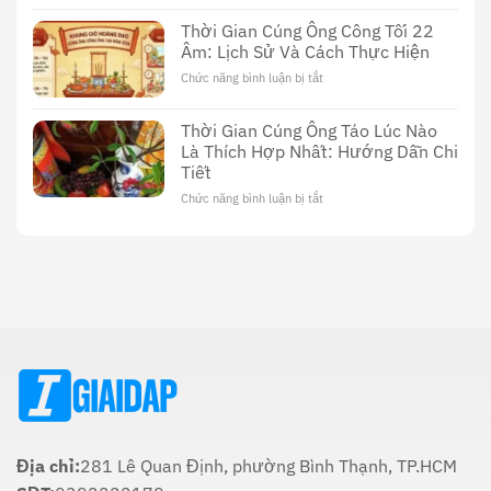
Cúng
Đáo
Phim
Dường
Thời Gian Cúng Ông Công Tối 22
Sex
Sử
Âm: Lịch Sử Và Cách Thực Hiện
Thầy
Dụng
Cúng
Chức năng bình luận bị tắt
ở
Dương
Thời
Vật:
Gian
Lịch
Thời Gian Cúng Ông Táo Lúc Nào
Cúng
Sử,
Là Thích Hợp Nhất: Hướng Dẫn Chi
Ông
Văn
Tiết
Công
Hóa
Tối
Và
Chức năng bình luận bị tắt
ở
22
Ý
Thời
Âm:
Nghĩa
Gian
Lịch
Trong
Cúng
Sử
Tôn
Ông
Và
Giáo
Táo
Cách
Lúc
Thực
Nào
Hiện
Là
Thích
Hợp
Nhất:
Hướng
Dẫn
Chi
Địa chỉ:
281 Lê Quan Định, phường Bình Thạnh, TP.HCM
Tiết