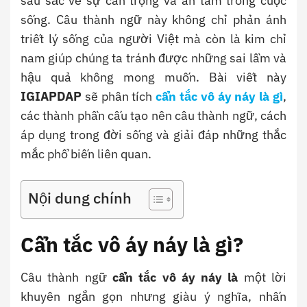
sâu sắc về sự cẩn trọng và an tâm trong cuộc
sống. Câu thành ngữ này không chỉ phản ánh
triết lý sống của người Việt mà còn là kim chỉ
nam giúp chúng ta tránh được những sai lầm và
hậu quả không mong muốn. Bài viết này
IGIAPDAP
sẽ phân tích
cẩn tắc vô áy náy là gì
,
các thành phần cấu tạo nên câu thành ngữ, cách
áp dụng trong đời sống và giải đáp những thắc
mắc phổ biến liên quan.
Nội dung chính
Cẩn tắc vô áy náy là gì?
Câu thành ngữ
cẩn tắc vô áy náy là
một lời
khuyên ngắn gọn nhưng giàu ý nghĩa, nhấn