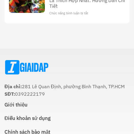
Là Thích Hợp Nhất: Hướng Dẫn Chi
Ông
Văn
Tiết
Công
Hóa
Tối
Và
Chức năng bình luận bị tắt
ở
22
Ý
Thời
Âm:
Nghĩa
Gian
Lịch
Trong
Cúng
Sử
Tôn
Ông
Và
Giáo
Táo
Cách
Lúc
Thực
Nào
Hiện
Là
Thích
Hợp
Nhất:
Hướng
Dẫn
Chi
Địa chỉ:
281 Lê Quan Định, phường Bình Thạnh, TP.HCM
Tiết
SĐT:
0392222179
Giới thiệu
Điều khoản sử dụng
Chính sách bảo mật