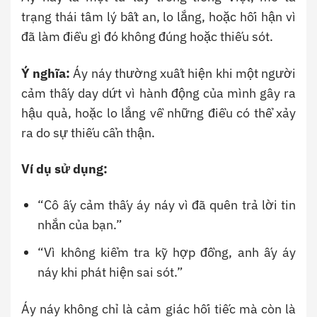
trạng thái tâm lý bất an, lo lắng, hoặc hối hận vì
đã làm điều gì đó không đúng hoặc thiếu sót.
Ý nghĩa:
Áy náy thường xuất hiện khi một người
cảm thấy day dứt vì hành động của mình gây ra
hậu quả, hoặc lo lắng về những điều có thể xảy
ra do sự thiếu cẩn thận.
Ví dụ sử dụng:
“Cô ấy cảm thấy áy náy vì đã quên trả lời tin
nhắn của bạn.”
“Vì không kiểm tra kỹ hợp đồng, anh ấy áy
náy khi phát hiện sai sót.”
Áy náy không chỉ là cảm giác hối tiếc mà còn là