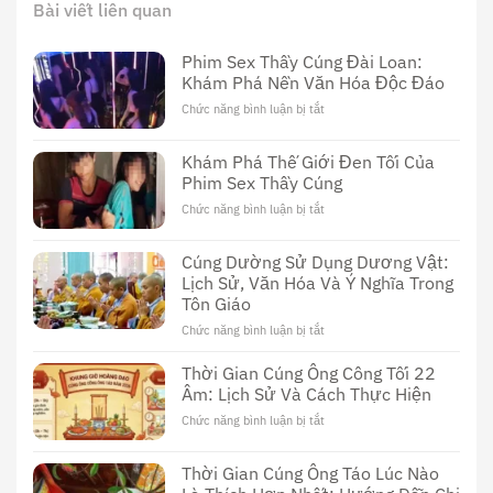
Bài viết liên quan
Phim Sex Thầy Cúng Đài Loan:
Khám Phá Nền Văn Hóa Độc Đáo
Chức năng bình luận bị tắt
ở
Phim
Sex
Khám Phá Thế Giới Đen Tối Của
Thầy
Phim Sex Thầy Cúng
Cúng
Đài
Chức năng bình luận bị tắt
ở
Loan:
Khám
Khám
Phá
Cúng Dường Sử Dụng Dương Vật:
Phá
Thế
Nền
Lịch Sử, Văn Hóa Và Ý Nghĩa Trong
Giới
Văn
Tôn Giáo
Đen
Hóa
Tối
Chức năng bình luận bị tắt
ở
Độc
Của
Cúng
Đáo
Phim
Dường
Thời Gian Cúng Ông Công Tối 22
Sex
Sử
Âm: Lịch Sử Và Cách Thực Hiện
Thầy
Dụng
Cúng
Chức năng bình luận bị tắt
ở
Dương
Thời
Vật:
Gian
Lịch
Thời Gian Cúng Ông Táo Lúc Nào
Cúng
Sử,