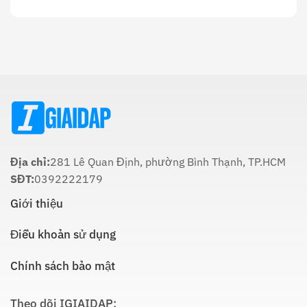
22
Ý
Thời
Âm:
Nghĩa
Gian
Lịch
Trong
Cúng
Sử
Tôn
Ông
Và
Giáo
Táo
Cách
Lúc
Thực
Nào
Hiện
Là
Thích
Hợp
Nhất:
Hướng
Dẫn
Chi
Địa chỉ:
281 Lê Quan Định, phường Bình Thạnh, TP.HCM
Tiết
SĐT:
0392222179
Giới thiệu
Điều khoản sử dụng
Chính sách bảo mật
Theo dõi IGIAIDAP: