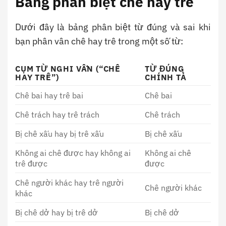
Bảng phân biệt chê hay trê
Dưới đây là bảng phân biệt từ đúng và sai khi
bạn phân vân chê hay trê trong một số từ:
CỤM TỪ NGHI VẤN (“CHÊ
TỪ ĐÚNG
HAY TRÊ”)
CHÍNH TẢ
Chê bai hay trê bai
Chê bai
Chê trách hay trê trách
Chê trách
Bị chê xấu hay bị trê xấu
Bị chê xấu
Không ai chê được hay không ai
Không ai chê
trê được
được
Chê người khác hay trê người
Chê người khác
khác
Bị chê dở hay bị trê dở
Bị chê dở