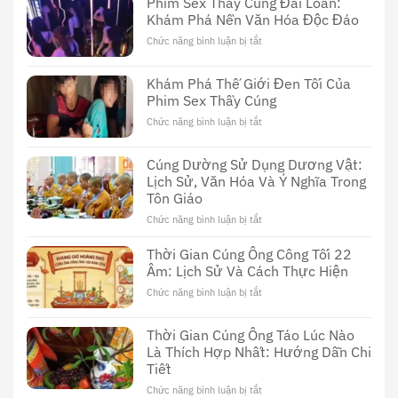
Phim Sex Thầy Cúng Đài Loan:
Khám Phá Nền Văn Hóa Độc Đáo
Chức năng bình luận bị tắt
ở
Phim
Sex
Khám Phá Thế Giới Đen Tối Của
Thầy
Phim Sex Thầy Cúng
Cúng
Đài
Chức năng bình luận bị tắt
ở
Loan:
Khám
Khám
Phá
Cúng Dường Sử Dụng Dương Vật:
Phá
Thế
Nền
Lịch Sử, Văn Hóa Và Ý Nghĩa Trong
Giới
Văn
Tôn Giáo
Đen
Hóa
Tối
Chức năng bình luận bị tắt
ở
Độc
Của
Cúng
Đáo
Phim
Dường
Thời Gian Cúng Ông Công Tối 22
Sex
Sử
Âm: Lịch Sử Và Cách Thực Hiện
Thầy
Dụng
Cúng
Chức năng bình luận bị tắt
ở
Dương
Thời
Vật:
Gian
Lịch
Thời Gian Cúng Ông Táo Lúc Nào
Cúng
Sử,
Là Thích Hợp Nhất: Hướng Dẫn Chi
Ông
Văn
Tiết
Công
Hóa
Tối
Và
Chức năng bình luận bị tắt
ở