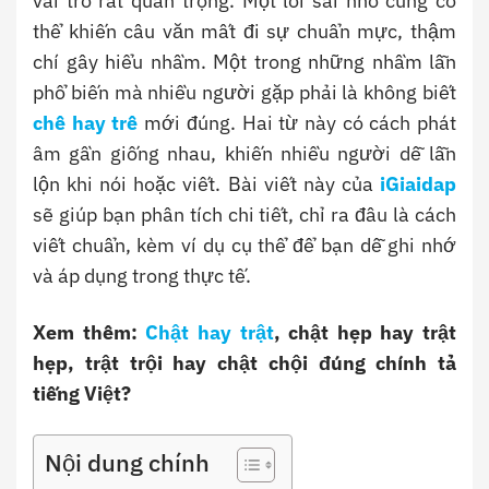
vai trò rất quan trọng. Một lỗi sai nhỏ cũng có
thể khiến câu văn mất đi sự chuẩn mực, thậm
chí gây hiểu nhầm. Một trong những nhầm lẫn
phổ biến mà nhiều người gặp phải là không biết
chê hay trê
mới đúng. Hai từ này có cách phát
âm gần giống nhau, khiến nhiều người dễ lẫn
lộn khi nói hoặc viết. Bài viết này của
iGiaidap
sẽ giúp bạn phân tích chi tiết, chỉ ra đâu là cách
viết chuẩn, kèm ví dụ cụ thể để bạn dễ ghi nhớ
và áp dụng trong thực tế.
Xem thêm:
Chật hay trật
, chật hẹp hay trật
hẹp, trật trội hay chật chội đúng chính tả
tiếng Việt?
Nội dung chính