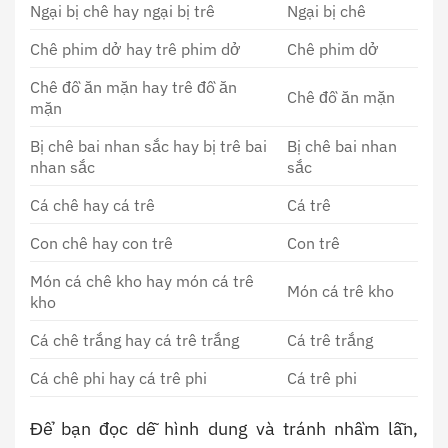
Ngại bị chê hay ngại bị trê
Ngại bị chê
Chê phim dở hay trê phim dở
Chê phim dở
Chê đồ ăn mặn hay trê đồ ăn
Chê đồ ăn mặn
mặn
Bị chê bai nhan sắc hay bị trê bai
Bị chê bai nhan
nhan sắc
sắc
Cá chê hay cá trê
Cá trê
Con chê hay con trê
Con trê
Món cá chê kho hay món cá trê
Món cá trê kho
kho
Cá chê trắng hay cá trê trắng
Cá trê trắng
Cá chê phi hay cá trê phi
Cá trê phi
Để bạn đọc dễ hình dung và tránh nhầm lẫn,