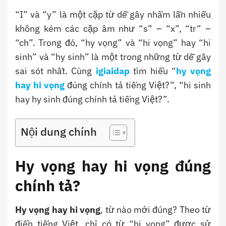
“I” và “y” là một cặp từ dễ gây nhầm lẫn nhiều
không kém các cặp âm như “s” – “x”, “tr” –
“ch”. Trong đó, “hy vọng” và “hi vọng” hay “hi
sinh” và “hy sinh” là một trong những từ dễ gây
sai sót nhất. Cùng
igiaidap
tìm hiểu “
hy vọng
hay hi vọng
đúng chính tả tiếng Việt?”, “hi sinh
hay hy sinh đúng chính tả tiếng Việt?”.
Nội dung chính
Hy vọng hay hi vọng đúng
chính tả?
Hy vọng hay hi vọng
, từ nào mới đúng? Theo từ
điển tiếng Việt, chỉ có từ “hi vọng” được sử