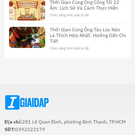
Dường
Thời Gian Cúng Ông Công Tối 22
Sex
Sử
Âm: Lịch Sử Và Cách Thực Hiện
Thầy
Dụng
Cúng
Chức năng bình luận bị tắt
ở
Dương
Thời
Vật:
Gian
Lịch
Thời Gian Cúng Ông Táo Lúc Nào
Cúng
Sử,
Là Thích Hợp Nhất: Hướng Dẫn Chi
Ông
Văn
Tiết
Công
Hóa
Tối
Và
Chức năng bình luận bị tắt
ở
22
Ý
Thời
Âm:
Nghĩa
Gian
Lịch
Trong
Cúng
Sử
Tôn
Ông
Và
Giáo
Táo
Cách
Lúc
Thực
Nào
Hiện
Là
Thích
Hợp
Nhất:
Hướng
Dẫn
Chi
Địa chỉ:
281 Lê Quan Định, phường Bình Thạnh, TP.HCM
Tiết
SĐT:
0392222179