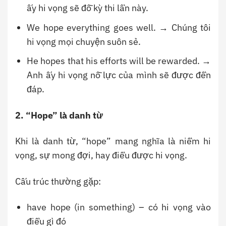
ấy hi vọng sẽ đỗ kỳ thi lần này.
We hope everything goes well. → Chúng tôi
hi vọng mọi chuyện suôn sẻ.
He hopes that his efforts will be rewarded. →
Anh ấy hi vọng nỗ lực của mình sẽ được đền
đáp.
2. “Hope” là danh từ
Khi là danh từ, “hope” mang nghĩa là niềm hi
vọng, sự mong đợi, hay điều được hi vọng.
Cấu trúc thường gặp:
have hope (in something) – có hi vọng vào
điều gì đó