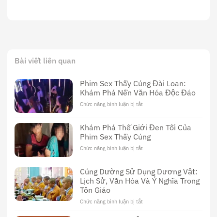
Bài viết liên quan
Phim Sex Thầy Cúng Đài Loan:
Khám Phá Nền Văn Hóa Độc Đáo
Chức năng bình luận bị tắt
ở
Phim
Sex
Khám Phá Thế Giới Đen Tối Của
Thầy
Phim Sex Thầy Cúng
Cúng
Đài
Chức năng bình luận bị tắt
ở
Loan:
Khám
Khám
Phá
Cúng Dường Sử Dụng Dương Vật:
Phá
Thế
Nền
Lịch Sử, Văn Hóa Và Ý Nghĩa Trong
Giới
Văn
Tôn Giáo
Đen
Hóa
Tối
Chức năng bình luận bị tắt
ở
Độc
Của
Cúng
Đáo
Phim