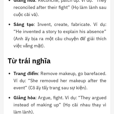
Giảng hòa
: Reconcile, patch up. Ví dụ: “They
reconciled after their fight” (Họ làm lành sau
cuộc cãi vã).
Sáng tạo
: Invent, create, fabricate. Ví dụ:
“He invented a story to explain his absence”
(Anh ấy bịa ra một câu chuyện để giải thích
việc vắng mặt).
Từ trái nghĩa
Trang điểm
: Remove makeup, go barefaced.
Ví dụ: “She removed her makeup after the
event” (Cô ấy tẩy trang sau sự kiện).
Giảng hòa
: Argue, fight. Ví dụ: “They argued
instead of making up” (Họ cãi nhau thay vì
làm lành).