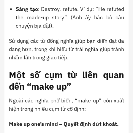
Sáng tạo
: Destroy, refute. Ví dụ: “He refuted
the made-up story” (Anh ấy bác bỏ câu
chuyện bịa đặt).
Sử dụng các từ đồng nghĩa giúp bạn diễn đạt đa
dạng hơn, trong khi hiểu từ trái nghĩa giúp tránh
nhầm lẫn trong giao tiếp.
Một số cụm từ liên quan
đến “make up”
Ngoài các nghĩa phổ biến, “make up” còn xuất
hiện trong nhiều cụm từ cố định:
Make up one’s mind – Quyết định dứt khoát.