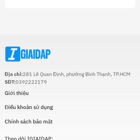
22
Ý
Thời
Âm:
Nghĩa
Gian
Lịch
Trong
Cúng
Sử
Tôn
Ông
Và
Giáo
Táo
Cách
Lúc
Thực
Nào
Hiện
Là
Thích
Hợp
Nhất:
Hướng
Dẫn
Chi
Địa chỉ:
281 Lê Quan Định, phường Bình Thạnh, TP.HCM
Tiết
SĐT:
0392222179
Giới thiệu
Điều khoản sử dụng
Chính sách bảo mật
Theo dõi IGIAIDAP: