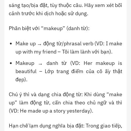
sáng tạo/bịa đặt, tùy thuộc câu. Hãy xem xét bối
cảnh trước khi dịch hoặc sử dụng.
Phân biệt với “makeup” (danh từ):
Make up → động từ/phrasal verb (VD: I make
up with my friend – Tôi làm lành với bạn).
Makeup → danh từ (VD: Her makeup is
beautiful – Lớp trang điểm của cô ấy thật
đẹp).
Chú ý thì và dạng chia động từ: Khi dùng “make
up” làm động từ, cần chia theo chủ ngữ và thì
(VD: He made up a story yesterday).
Hạn chế lạm dụng nghĩa bịa đặt: Trong giao tiếp,