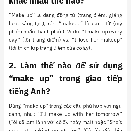
khác nhau thế nào?
“Make up” là dạng động từ (trang điểm, giảng
hòa, sáng tạo), còn “makeup” là danh từ (mỹ
phẩm hoặc thành phần). Ví dụ: “I make up every
day” (tôi trang điểm) vs. “I love her makeup”
(tôi thích lớp trang điểm của cô ấy).
2. Làm thế nào để sử dụng
“make up” trong giao tiếp
tiếng Anh?
Dùng “make up” trong các câu phù hợp với ngữ
cảnh, như: “I’ll make up with her tomorrow”
(Tôi sẽ làm lành với cô ấy ngày mai) hoặc “She’s
good at making up stories” (Cô ấy giỏi bịa