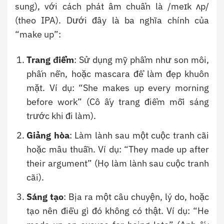
sung), với cách phát âm chuẩn là /meɪk ʌp/
(theo IPA). Dưới đây là ba nghĩa chính của
“make up”:
Trang điểm
: Sử dụng mỹ phẩm như son môi,
phấn nền, hoặc mascara để làm đẹp khuôn
mặt. Ví dụ: “She makes up every morning
before work” (Cô ấy trang điểm mỗi sáng
trước khi đi làm).
Giảng hòa
: Làm lành sau một cuộc tranh cãi
hoặc mâu thuẫn. Ví dụ: “They made up after
their argument” (Họ làm lành sau cuộc tranh
cãi).
Sáng tạo
: Bịa ra một câu chuyện, lý do, hoặc
tạo nên điều gì đó không có thật. Ví dụ: “He