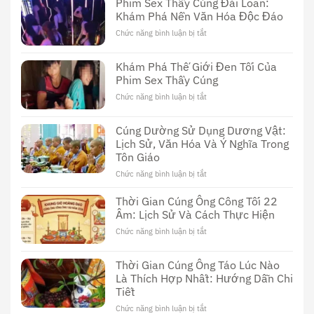
Phim Sex Thầy Cúng Đài Loan:
Khám Phá Nền Văn Hóa Độc Đáo
Chức năng bình luận bị tắt
ở
Phim
Sex
Khám Phá Thế Giới Đen Tối Của
Thầy
Phim Sex Thầy Cúng
Cúng
Đài
Chức năng bình luận bị tắt
ở
Loan:
Khám
Khám
Phá
Cúng Dường Sử Dụng Dương Vật:
Phá
Thế
Nền
Lịch Sử, Văn Hóa Và Ý Nghĩa Trong
Giới
Văn
Tôn Giáo
Đen
Hóa
Tối
Chức năng bình luận bị tắt
ở
Độc
Của
Cúng
Đáo
Phim
Dường
Thời Gian Cúng Ông Công Tối 22
Sex
Sử
Âm: Lịch Sử Và Cách Thực Hiện
Thầy
Dụng
Cúng
Chức năng bình luận bị tắt
ở
Dương
Thời
Vật:
Gian
Lịch
Thời Gian Cúng Ông Táo Lúc Nào
Cúng
Sử,
Là Thích Hợp Nhất: Hướng Dẫn Chi
Ông
Văn
Tiết
Công
Hóa
Tối
Và
Chức năng bình luận bị tắt
ở