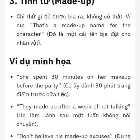
3. Tính từ (Made-up)
Chỉ thứ gì đó được bịa ra, không có thật. Ví
dụ: “That’s a made-up name for the
character” (Đó là một cái tên bịa đặt cho
nhân vật).
Ví dụ minh họa
“She spent 30 minutes on her makeup
before the party” (Cô ấy dành 30 phút trang
điểm trước bữa tiệc).
“They made up after a week of not talking”
(Họ làm lành sau một tuần không nói
chuyện).
“Don’t believe his made-up excuses” (Đừng