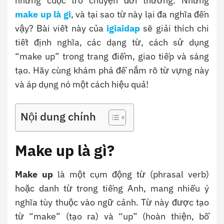
những cuộc trò chuyện đời thường. Nhưng
make up là g
ì
, và tại sao từ này lại đa nghĩa đến
vậy? Bài viết này của
igiaidap
sẽ giải thích chi
tiết định nghĩa, các dạng từ, cách sử dụng
“make up” trong trang điểm, giao tiếp và sáng
tạo. Hãy cùng khám phá để nắm rõ từ vựng này
và áp dụng nó một cách hiệu quả!
Nội dung chính
Make up là gì?
Make up
là một cụm động từ (phrasal verb)
hoặc danh từ trong tiếng Anh, mang nhiều ý
nghĩa tùy thuộc vào ngữ cảnh. Từ này được tạo
từ “make” (tạo ra) và “up” (hoàn thiện, bổ