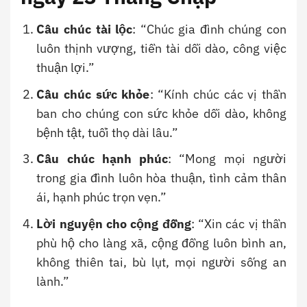
Câu chúc tài lộc
: “Chúc gia đình chúng con
luôn thịnh vượng, tiền tài dồi dào, công việc
thuận lợi.”
Câu chúc sức khỏe
: “Kính chúc các vị thần
ban cho chúng con sức khỏe dồi dào, không
bệnh tật, tuổi thọ dài lâu.”
Câu chúc hạnh phúc
: “Mong mọi người
trong gia đình luôn hòa thuận, tình cảm thân
ái, hạnh phúc trọn vẹn.”
Lời nguyện cho cộng đồng
: “Xin các vị thần
phù hộ cho làng xã, cộng đồng luôn bình an,
không thiên tai, bù lụt, mọi người sống an
lành.”