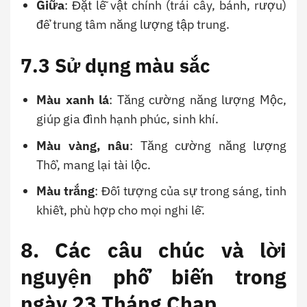
Giữa
: Đặt lễ vật chính (trái cây, bánh, rượu)
để trung tâm năng lượng tập trung.
7.3 Sử dụng màu sắc
Màu xanh lá
: Tăng cường năng lượng Mộc,
giúp gia đình hạnh phúc, sinh khí.
Màu vàng, nâu
: Tăng cường năng lượng
Thổ, mang lại tài lộc.
Màu trắng
: Đối tượng của sự trong sáng, tinh
khiết, phù hợp cho mọi nghi lễ.
8. Các câu chúc và lời
nguyện phổ biến trong
ngày 23 Tháng Chạp