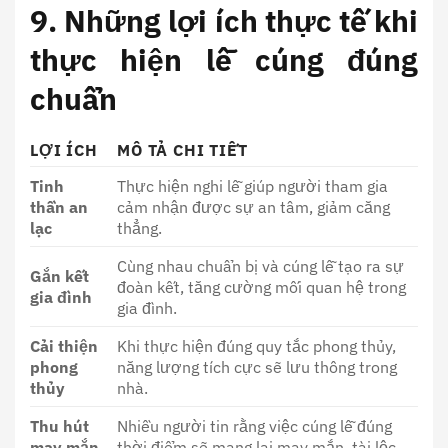
9. Những lợi ích thực tế khi
thực hiện lễ cúng đúng
chuẩn
LỢI ÍCH
MÔ TẢ CHI TIẾT
Tinh
Thực hiện nghi lễ giúp người tham gia
thần an
cảm nhận được sự an tâm, giảm căng
lạc
thẳng.
Cùng nhau chuẩn bị và cúng lễ tạo ra sự
Gắn kết
đoàn kết, tăng cường mối quan hệ trong
gia đình
gia đình.
Cải thiện
Khi thực hiện đúng quy tắc phong thủy,
phong
năng lượng tích cực sẽ lưu thông trong
thủy
nhà.
Thu hút
Nhiều người tin rằng việc cúng lễ đúng
may mắn
thời điểm sẽ mang lại may mắn, tài lộc.