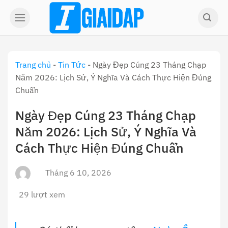
Skip
to
content
Trang chủ
-
Tin Tức
-
Ngày Đẹp Cúng 23 Tháng Chạp
Năm 2026: Lịch Sử, Ý Nghĩa Và Cách Thực Hiện Đúng
Chuẩn
Ngày Đẹp Cúng 23 Tháng Chạp
Năm 2026: Lịch Sử, Ý Nghĩa Và
Cách Thực Hiện Đúng Chuẩn
Tháng 6 10, 2026
29 lượt xem