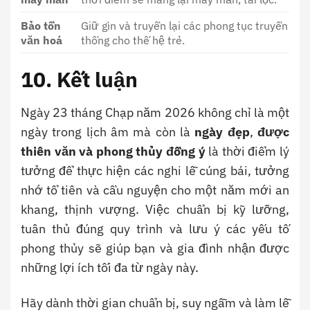
Bảo tồn
Giữ gìn và truyền lại các phong tục truyền
văn hoá
thống cho thế hệ trẻ.
10. Kết luận
Ngày 23 tháng Chạp năm 2026 không chỉ là một
ngày trong lịch âm mà còn là
ngày đẹp
,
được
thiên văn và phong thủy đồng ý
là thời điểm lý
tưởng để thực hiện các nghi lễ cúng bái, tưởng
nhớ tổ tiên và cầu nguyện cho một năm mới an
khang, thịnh vượng. Việc chuẩn bị kỹ lưỡng,
tuân thủ đúng quy trình và lưu ý các yếu tố
phong thủy sẽ giúp bạn và gia đình nhận được
những lợi ích tối đa từ ngày này.
Hãy dành thời gian chuẩn bị, suy ngẫm và làm lễ