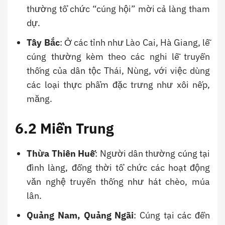
thường tổ chức “cúng hội” mời cả làng tham
dự.
Tây Bắc
: Ở các tỉnh như Lào Cai, Hà Giang, lễ
cúng thường kèm theo các nghi lễ truyền
thống của dân tộc Thái, Nùng, với việc dùng
các loại thực phẩm đặc trưng như xôi nếp,
măng.
6.2 Miền Trung
Thừa Thiên Huế
: Người dân thường cúng tại
đình làng, đồng thời tổ chức các hoạt động
văn nghệ truyền thống như hát chèo, múa
lân.
Quảng Nam, Quảng Ngãi
: Cúng tại các đền