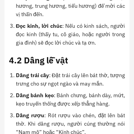
hương, trung hương, tiểu hương) để mời các
vị thần đến.
Đọc kinh, lời chúc
: Nếu có kinh sách, người
đọc kinh (thầy tu, cô giáo, hoặc người trong
gia đình) sẽ đọc lời chúc và tạ ơn.
4.2 Dâng lễ vật
Dâng trái cây
: Đặt trái cây lên bát thờ, tượng
trưng cho sự ngọt ngào và may mắn.
Dâng bánh kẹo
: Bánh chưng, bánh dày, mứt,
kẹo truyền thống được xếp thẳng hàng.
Dâng rượu
: Rót rượu vào chén, đặt lên bát
thờ. Khi dâng rượu, người cúng thường nói
“Nam mô” hoặc “Kính chúc”.