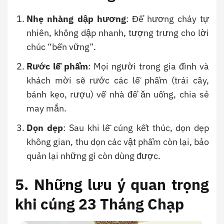
Nhẹ nhàng dập hương
: Để hương cháy tự
nhiên, không dập nhanh, tượng trưng cho lời
chúc “bền vững”.
Rước lễ phẩm
: Mọi người trong gia đình và
khách mời sẽ rước các lễ phẩm (trái cây,
bánh kẹo, rượu) về nhà để ăn uống, chia sẻ
may mắn.
Dọn dẹp
: Sau khi lễ cúng kết thúc, dọn dẹp
không gian, thu dọn các vật phẩm còn lại, bảo
quản lại những gì còn dùng được.
5. Những lưu ý quan trọng
khi cúng 23 Tháng Chạp