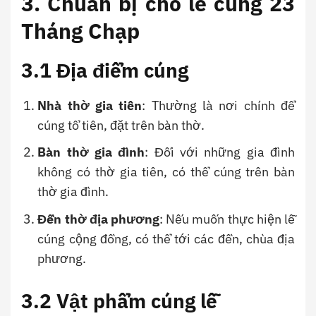
3. Chuẩn bị cho lễ cúng 23
Tháng Chạp
3.1 Địa điểm cúng
Nhà thờ gia tiên
: Thường là nơi chính để
cúng tổ tiên, đặt trên bàn thờ.
Bàn thờ gia đình
: Đối với những gia đình
không có thờ gia tiên, có thể cúng trên bàn
thờ gia đình.
Đền thờ địa phương
: Nếu muốn thực hiện lễ
cúng cộng đồng, có thể tới các đền, chùa địa
phương.
3.2 Vật phẩm cúng lễ