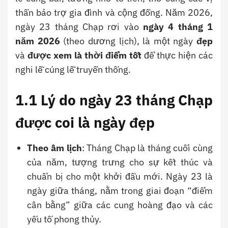
thần bảo trợ gia đình và cộng đồng. Năm 2026,
ngày 23 tháng Chạp rơi vào
ngày 4 tháng 1
năm 2026
(theo dương lịch), là một ngày
đẹp
và
được xem là thời điểm tốt
để thực hiện các
nghi lễ cúng lễ truyền thống.
1.1 Lý do ngày 23 tháng Chạp
được coi là ngày đẹp
Theo âm lịch
: Tháng Chạp là tháng cuối cùng
của năm, tượng trưng cho sự kết thúc và
chuẩn bị cho một khởi đầu mới. Ngày 23 là
ngày giữa tháng, nằm trong giai đoạn “điểm
cân bằng” giữa các cung hoàng đạo và các
yếu tố phong thủy.