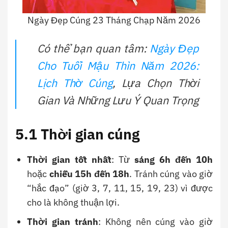
Ngày Đẹp Cúng 23 Tháng Chạp Năm 2026
Có thể bạn quan tâm:
Ngày Đẹp
Cho Tuổi Mậu Thìn Năm 2026:
Lịch Thờ Cúng
, Lựa Chọn Thời
Gian Và Những Lưu Ý Quan Trọng
5.1 Thời gian cúng
Thời gian tốt nhất
: Từ
sáng 6h đến 10h
hoặc
chiều 15h đến 18h
. Tránh cúng vào giờ
“hắc đạo” (giờ 3, 7, 11, 15, 19, 23) vì được
cho là không thuận lợi.
Thời gian tránh
: Không nên cúng vào giờ