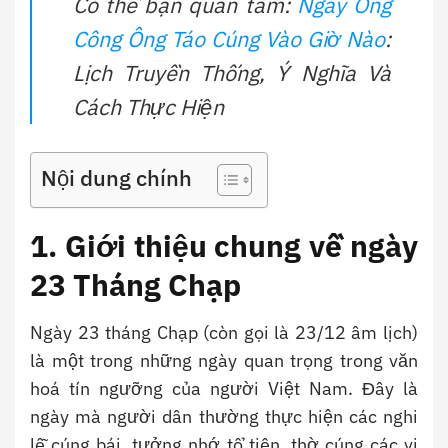
Có thể bạn quan tâm:
Ngày Ông
Công Ông Táo Cúng Vào Giờ Nào
:
Lịch Truyền Thống, Ý Nghĩa Và
Cách Thực Hiện
Nội dung chính
1. Giới thiệu chung về ngày
23 Tháng Chạp
Ngày 23 tháng Chạp (còn gọi là 23/12 âm lịch)
là một trong những ngày quan trọng trong văn
hoá tín ngưỡng của người Việt Nam. Đây là
ngày mà người dân thường thực hiện các nghi
lễ cúng bái, tưởng nhớ tổ tiên, thờ cúng các vị