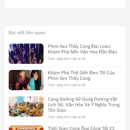
Bài viết liên quan
Phim Sex Thầy Cúng Đài Loan:
Khám Phá Nền Văn Hóa Độc Đáo
Chức năng bình luận bị tắt
ở
Phim
Sex
Khám Phá Thế Giới Đen Tối Của
Thầy
Phim Sex Thầy Cúng
Cúng
Đài
Chức năng bình luận bị tắt
ở
Loan:
Khám
Khám
Phá
Cúng Dường Sử Dụng Dương Vật:
Phá
Thế
Nền
Lịch Sử, Văn Hóa Và Ý Nghĩa Trong
Giới
Văn
Tôn Giáo
Đen
Hóa
Tối
Chức năng bình luận bị tắt
ở
Độc
Của
Cúng
Đáo
Phim
Dường
Thời Gian Cúng Ông Công Tối 22
Sex