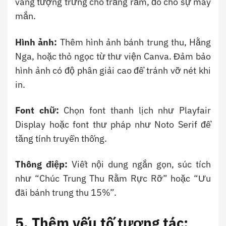
vàng tượng trưng cho trăng rằm, đỏ cho sự may
mắn.
Hình ảnh:
Thêm hình ảnh bánh trung thu, Hằng
Nga, hoặc thỏ ngọc từ thư viện Canva. Đảm bảo
hình ảnh có độ phân giải cao để tránh vỡ nét khi
in.
Font chữ:
Chọn font thanh lịch như Playfair
Display hoặc font thư pháp như Noto Serif để
tăng tính truyền thống.
Thông điệp:
Viết nội dung ngắn gọn, súc tích
như “Chúc Trung Thu Rằm Rực Rỡ” hoặc “Ưu
đãi bánh trung thu 15%”.
5. Thêm yếu tố tương tác: