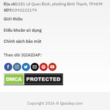
Chi
Địa chỉ:
281 Lê Quan Định, phường Bình Thạnh, TP.HCM
Tiết
SĐT:
0392222179
Giới thiệu
Điều khoản sử dụng
Chính sách bảo mật
Theo dõi IGIAIDAP:
Copyright 2026 © Igiaidap.com