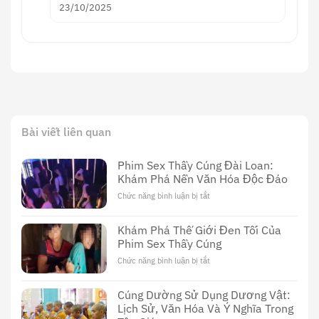
23/10/2025
Bài viết liên quan
Phim Sex Thầy Cúng Đài Loan:
Khám Phá Nền Văn Hóa Độc Đáo
Chức năng bình luận bị tắt
ở
Phim
Sex
Khám Phá Thế Giới Đen Tối Của
Thầy
Phim Sex Thầy Cúng
Cúng
Đài
Chức năng bình luận bị tắt
ở
Loan:
Khám
Khám
Phá
Cúng Dường Sử Dụng Dương Vật:
Phá
Thế
Nền
Lịch Sử, Văn Hóa Và Ý Nghĩa Trong
Giới
Văn