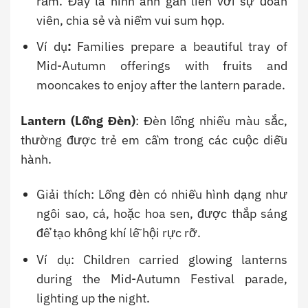
rằm. Đây là hình ảnh gắn liền với sự đoàn
viên, chia sẻ và niềm vui sum họp.
Ví dụ
:
Families prepare a beautiful tray of
Mid-Autumn offerings with fruits and
mooncakes to enjoy after the lantern parade.
Lantern (Lồng Đèn)
: Đèn lồng nhiều màu sắc,
thường được trẻ em cầm trong các cuộc diễu
hành.
Giải thích: Lồng đèn có nhiều hình dạng như
ngôi sao, cá, hoặc hoa sen, được thắp sáng
để tạo không khí lễ hội rực rỡ.
Ví dụ: Children carried glowing lanterns
during the Mid-Autumn Festival parade,
lighting up the night.