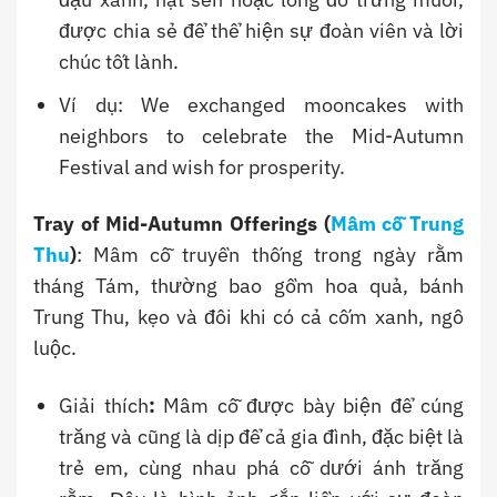
được chia sẻ để thể hiện sự đoàn viên và lời
chúc tốt lành.
Ví dụ: We exchanged mooncakes with
neighbors to celebrate the Mid-Autumn
Festival and wish for prosperity.
Tray of Mid-Autumn Offerings (
Mâm cỗ Trung
Thu
)
: Mâm cỗ truyền thống trong ngày rằm
tháng Tám, thường bao gồm hoa quả, bánh
Trung Thu, kẹo và đôi khi có cả cốm xanh, ngô
luộc.
Giải thích
:
Mâm cỗ được bày biện để cúng
trăng và cũng là dịp để cả gia đình, đặc biệt là
trẻ em, cùng nhau phá cỗ dưới ánh trăng