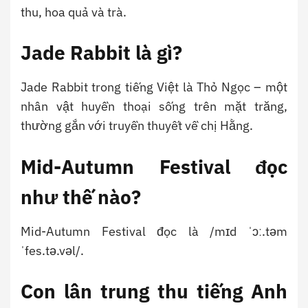
thu, hoa quả và trà.
Jade Rabbit là gì?
Jade Rabbit trong tiếng Việt là Thỏ Ngọc – một
nhân vật huyền thoại sống trên mặt trăng,
thường gắn với truyền thuyết về chị Hằng.
Mid-Autumn Festival đọc
như thế nào?
Mid-Autumn Festival đọc là /mɪd ˈɔː.təm
ˈfes.tə.vəl/.
Con lân trung thu tiếng Anh